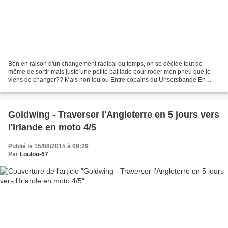
Bon en raison d'un changement radical du temps, on se décide tout de
même de sortir mais juste une petite balllade pour roder mon pneu que je
viens de changer?? Mais non loulou Entre copains du Unsersbande En
raison des vacances, nous serons 4 motos 3...
Goldwing - Traverser l'Angleterre en 5 jours vers
l'Irlande en moto 4/5
Publié le 15/08/2015 à 09:29
Par
Loulou-67