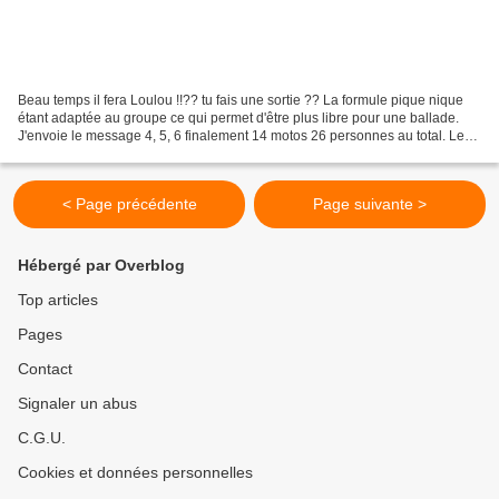
Beau temps il fera Loulou !!?? tu fais une sortie ?? La formule pique nique
étant adaptée au groupe ce qui permet d'être plus libre pour une ballade.
J'envoie le message 4, 5, 6 finalement 14 motos 26 personnes au total. Le
pique nique finira à l'ombre...
< Page précédente
Page suivante >
Hébergé par Overblog
Top articles
Pages
Contact
Signaler un abus
C.G.U.
Cookies et données personnelles