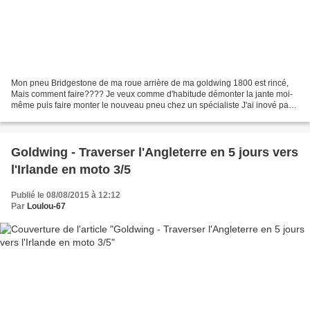
Mon pneu Bridgestone de ma roue arrière de ma goldwing 1800 est rincé,
Mais comment faire???? Je veux comme d'habitude démonter la jante moi-
même puis faire monter le nouveau pneu chez un spécialiste J'ai inové par
cette formule de démontage alors que...
Goldwing - Traverser l'Angleterre en 5 jours vers
l'Irlande en moto 3/5
Publié le 08/08/2015 à 12:12
Par
Loulou-67