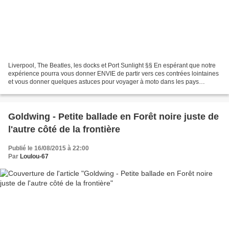
Liverpool, The Beatles, les docks et Port Sunlight §§ En espérant que notre
expérience pourra vous donner ENVIE de partir vers ces contrées lointaines
et vous donner quelques astuces pour voyager à moto dans les pays
anglophones du 04/06 au 20/06/2015...
Goldwing - Petite ballade en Forêt noire juste de
l'autre côté de la frontière
Publié le 16/08/2015 à 22:00
Par
Loulou-67