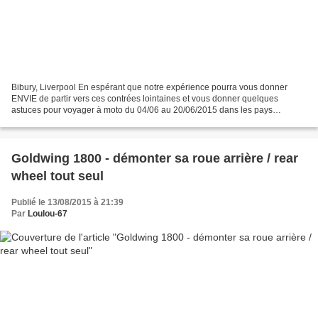
Bibury, Liverpool En espérant que notre expérience pourra vous donner
ENVIE de partir vers ces contrées lointaines et vous donner quelques
astuces pour voyager à moto du 04/06 au 20/06/2015 dans les pays
anglophones 4ème jour Fait toujours beau On quitte...
Goldwing 1800 - démonter sa roue arrière / rear
wheel tout seul
Publié le 13/08/2015 à 21:39
Par
Loulou-67