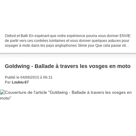
Oxford et Bath En espérant que notre expérience pourra vous donner ENVIE
de partir vers ces contrées lointaines et vous donner quelques astuces pour
voyager à moto dans les pays anglophones 3ème jour Que cela passe vite
le temps. Nous sommes à 14 km du...
Goldwing - Ballade à travers les vosges en moto
Publié le 04/08/2015 à 06:11
Par
Loulou-67