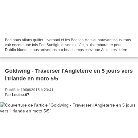
Bon nous allons quitter Liverpool et les Beatles Mais auparavant nous irons
voir encore une fois Port Sunlight et son musée, p uis embarquer pour
Dublin Irlande, nous arriverons par beau temps chez une Amie très chère. Ci
dessous notre parcours général...
Goldwing - Traverser l'Angleterre en 5 jours vers
l'Irlande en moto 5/5
Publié le 19/08/2015 à 23:41
Par
Loulou-67