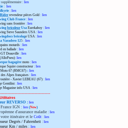
e
supplémentaire :
lien
ie
:
lien
lkyrie
:
lien
 Rider
revendeur pièces Gold
:
lien
wing Club France
:
lien
wing sans frontière
:
lien
wing
bricoleur
Usa
Eurekaboy
:
lien
dwing Steve Saunders USA
:
lien
ingdocs bricolag
e USA
:
lien
 Varadero 12
5 :
lien
opains motards :
lien
d en ballade
:
lien
-GT Deauville
:
lien
 (AlloPneu):
lien
rque bagagère
moto
:
lien
rque Squire constructeur
:
lien
o Moto 67 (RMC67)
:
lien
 des Alpes françaises
:
lien
 routière - Xavier LEBEAU (67)
:
lien
e Gentilini
:
lien
ge Magazine info USA
:
lien
------------------------------------
Utilitaires
teur REVERSO
:
lien
e France IGN :
lien
(
New
)
ropéenne d'assurance maladie
:
lien
votre itinéraire et le
Coût
:
lien
sseur Degrés / Fahrenheit
:
lien
:
isseur Km / miles
lien