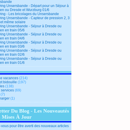
rsbande
ing Unsersbande - Départ pour un Séjour à
en ou Dresde et Wurzburg 01/6
ing - Les bricolages du Unsersbande
ing Unsersbande - Capteur de pression 2, 3
 et même solaire
ing Unsersbande - Séjour à Dresde ou
en en train 05/6
ing Unsersbande - Séjour à Dresde ou
en en train 04/6
ing Unsersbande - Séjour à Dresde ou
en en train 03/6
ing Unsersbande - Séjour à Dresde ou
en en train 02/6
ing Unsersbande - Séjour à Dresde ou
en en train 01/6
e vacances
(214)
et bidouille
(197)
des
(138)
t services
(69)
(7)
harger
(1)
etter Du Blog - Les Nouveautés
s Mises À Jour
vous pour être averti des nouveaux articles