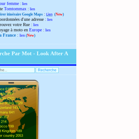
our femme
:
lien
:
ite
Tomtommax
lien
:
érer itinéraire Google Maps
(
New
)
Lien
:
oordonnées d'une adresse
lien
:
rouvez votre Rue
lien
:
oyage à moto en
Europe
lien
:
la France
lien
(
New
)
rche Par Mot - Look After A