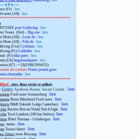
the et Kiné approuvé
(Strasbourg)
:
lien
---- o 0 o ----
nce (Fr)
:
lien
êt noire (All)
:
lien
**************************************
s
 ODYSSEE
pour Goldwing
:
lien
ts Vestes (Hol) –
Big size
:
lien
t Moto (All) -
Louis.de
:
lien
t Moto (All) -
Polo.de
:
lien
ldwing (Usa)
Cyclemax
:
lien
ldwing (Fr)
Goldrider
:
lien
onda (Fr)
bike-parts
:
lien
onda (Gb)
lingshondaparts
:
lien
casion (67)
:
+33(03/88/29/64/55)
permis de conduire
Points permis.gouv
rmo-rétractable
:
lien
**************************************
Hôtel
:
sûrs, lieux testés et utilisés
e
Grèce
:
lien
Apollonio Rooms
Ancien Corinth
lien
emagne
Forêt noire Sommerberg
:
lien
emagne
Resto Bikerhotel Forêt noire
:
lien
eterre
B&B Oakside Lodge Canterbury
:
lien
riche
Bavière Reit im Winkl Nid d'Aigle
:
lien
riche
Tyrol Landeck (100 km Stelvio):
lien
gique
Hôtel Thermae - Grimbergen
:
lien
ope
motos
:
lien
ope
Touren fahrer
:
lien
nce Alsace
moto Bussang :
lien