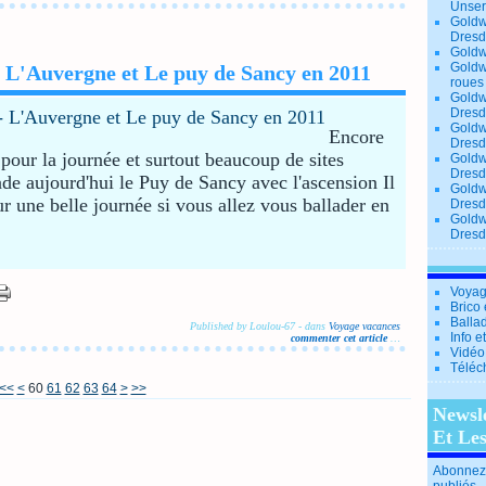
Unse
Goldw
Dresd
Goldw
Goldw
 L'Auvergne et Le puy de Sancy en 2011
roues
Goldw
Dresd
Goldw
Encore
Dresd
pour la journée et surtout beaucoup de sites
Goldw
Dresd
ade aujourd'hui le Puy de Sancy avec l'ascension Il
Goldw
our une belle journée si vous allez vous ballader en
Dresd
Goldw
Dresd
Voyag
Brico 
Balla
Published by Loulou-67
-
dans
Voyage vacances
Info e
commenter cet article
…
Vidéo
Téléc
10
20
30
40
50
<<
<
60
61
62
63
64
>
>>
Newsl
Et Le
Abonnez-