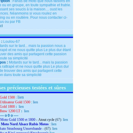
iption
: Fanas de moto que nous faisons en
 ou en groupe, en toute sympathie et fratrie.
ssant ses soucis à la maison.... oust les
rences. Néanmoins si vous roulez en
ng ou en routière. Pour nous contacter ci-
us ou par FB
ct
 :
Loulou-67
pos :
Motards sur le tard... mais la passion
 rattrapé et ne nous quitte plus Le plus dur
de trouver des amis qui partagent cette
n dans toute sa simplicité
es précieuses testées et sûres
lien
Gold 1500
:
Utilisateur Gold 1500
:
lien
Gold 1800
:
lien
 Bmw 1200 LT
:
lien
---- o 0 o ----
Moto Gold 1500 et 1800
- Atout cycle
(67):
lien
 Moto Nord Alsace Rubis Motos
:
lien
Auto Strasbourg Unsersbande
-
(67):
lien