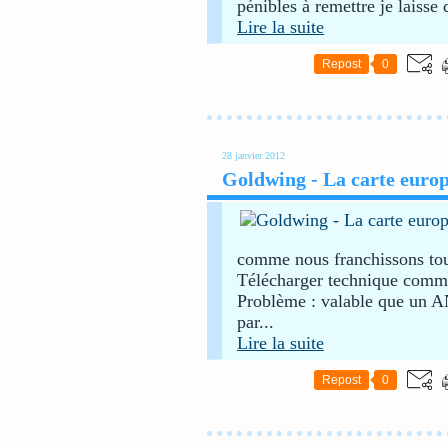
pénibles à remettre je laisse d
Lire la suite
Repost
0
28 janvier 2012
Goldwing - La carte euro
comme nous franchissons tou
Télécharger technique comman
Problème : valable que un AN
par...
Lire la suite
Repost
0