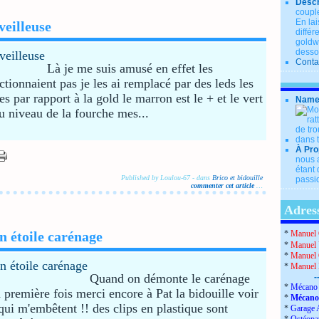
Descr
couple
En lai
veilleuse
diffé
goldwi
desso
Conta
Là je me suis amusé en effet les
ionnaient pas je les ai remplacé par des leds les
es par rapport à la gold le marron est le + et le vert
Name
au niveau de la fourche mes...
À Pro
nous a
étant 
Published by Loulou-67
-
dans
Brico et bidouille
passio
commenter cet article
…
Adress
on étoile carénage
*
Manuel 
*
Manuel 
*
Manuel 
*
Manuel
Quand on démonte le carénage
-
*
Mécano 
a première fois merci encore à Pat la bidouille voir
*
Mécano
qui m'embêtent !! des clips en plastique sont
*
Garage 