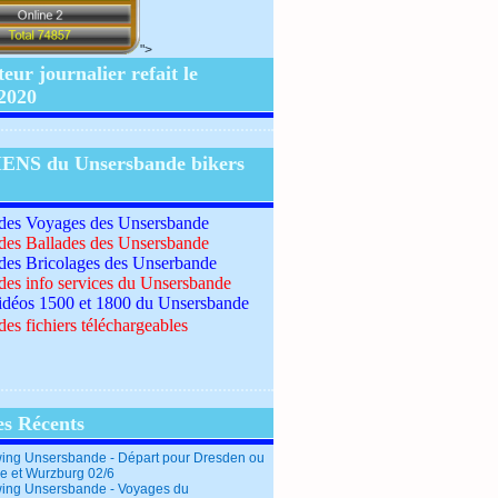
">
ur journalier refait le
/2020
IENS du Unsersbande bikers
 des Voyages des Unsersbande
 des Ballades des Unsersbande
 des Bricolages des Unserbande
 des info services du Unsersbande
idéos 1500 et 1800 du Unsersbande
des fichiers téléchargeables
es Récents
ing Unsersbande - Départ pour Dresden ou
e et Wurzburg 02/6
ing Unsersbande - Voyages du