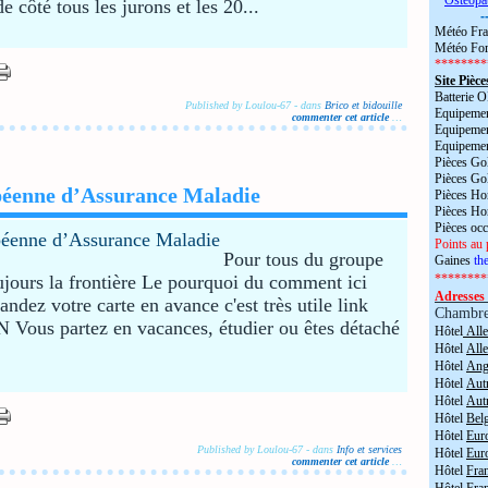
*
Ostéopa
e côté tous les jurons et les 20...
-
Météo Fra
Météo For
********
Site Pièce
Batterie
Published by Loulou-67
-
dans
Brico et bidouille
Equipemen
commenter cet article
…
Equipemen
Equipemen
Pièces Go
Pièces Go
péenne d’Assurance Maladie
Pièces H
Pièces H
Pièces oc
Points au 
Pour tous du groupe
Gaines
the
jours la frontière Le pourquoi du comment ici
********
Adresses 
dez votre carte en avance c'est très utile link
Chambr
 Vous partez en vacances, étudier ou êtes détaché
Hôtel
All
Hôtel
All
Hôtel
Angl
Hôtel
Aut
Hôtel
Aut
Hôtel
Bel
Hôtel
Eur
Published by Loulou-67
-
dans
Info et services
Hôtel
Eur
commenter cet article
…
Hôtel
Fra