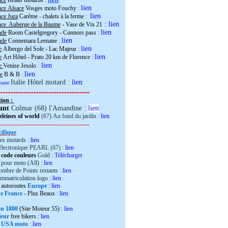
nce
Relais motards :
lien
nce Alsace
Vosges moto Fouchy
:
lien
ce Jura
Carême - chalets à la ferme
:
:
lien
nce Auberge de la Baume
- Vase de Vix 21
lien
nde
Room Castelgregory - Connors pass
:
lien
nde
Connemara Leenane
:
lien
e
Albergo del Sole - Lac Majeur
:
lien
e
Art Hôtel - Prato 20 km de Florence
:
lien
ie
Venise Jesolo
:
lien
e
B & B
:
Italie Hôtel motard :
lien
essant
------------------------------------
tion :
ant
Colmar (68) l'Amandine :
lien
leines of world
(67) Au fond du jardin :
lien
------------------------------------
ifique
es motards :
lien
électronique PEARL (67) :
lien
 code couleurs
Gold :
Télécharger
pour moto (All) :
lien
mbre de Points restants :
lien
immatriculation logo :
lien
autoroutes
Europe
:
lien
de France
- Plus Beaux
:
lien
ron 1800
(Site Moteur 55)
:
lien
leur
free bikers
:
lien
 USA moto
:
lien