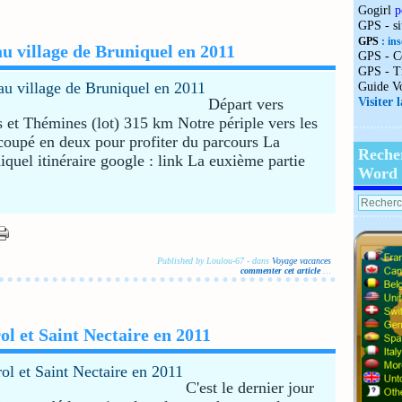
Gogirl
p
GPS - s
GPS
: ins
 village de Bruniquel en 2011
GPS - C
GPS - T
Guide V
Départ vers
Visiter 
s et Thémines (lot) 315 km Notre périple vers les
coupé en deux pour profiter du parcours La
Reche
quel itinéraire google : link La euxième partie
Word
Published by Loulou-67
-
dans
Voyage vacances
commenter cet article
…
 et Saint Nectaire en 2011
C'est le dernier jour