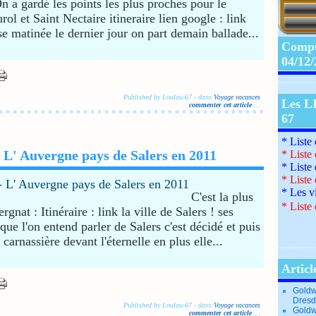
 a gardé les points les plus proches pour le
ol et Saint Nectaire itineraire lien google : link
e matinée le dernier jour on part demain ballade...
Compte
04/12
Published by Loulou-67
-
dans
Voyage vacances
Les L
commenter cet article
…
67
* Liste
L' Auvergne pays de Salers en 2011
*
Liste
*
Liste
*
Liste
*
Les v
C'est la plus
*
Liste 
gnat : Itinéraire : link la ville de Salers ! ses
que l'on entend parler de Salers c'est décidé et puis
 carnassière devant l'éternelle en plus elle...
Articl
Goldw
Dresd
Published by Loulou-67
-
dans
Voyage vacances
Goldw
commenter cet article
…