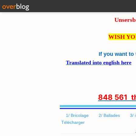
Unsersb
WISH YO
If you want to
Translated into english here
8
48 561 
1/ Bricolage
2/ Ballades
3/ 
Télécharger