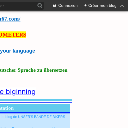
Connexion
+
Créer mon blog
u67.com/
LOMETERS
e your language
eutscher Sprache zu übersetzen
he biginning
tation
: Le blog de UNSER'S BANDE DE BIKERS