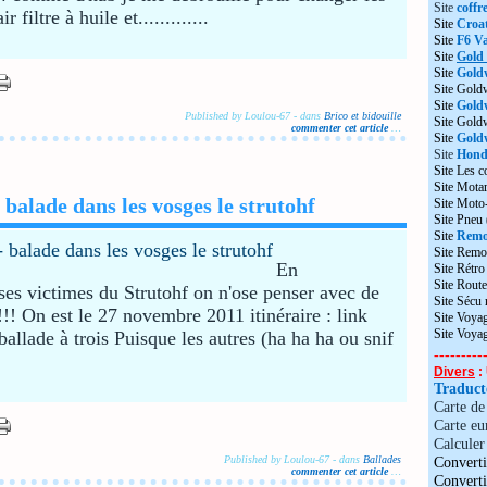
Site
coffr
 filtre à huile et.............
Site
Croat
Site
F6 Va
Site
Gold
Site
Gold
Site Gold
Site
Gold
Published by Loulou-67
-
dans
Brico et bidouille
Site Gol
commenter cet article
…
Site
Goldw
Site
Honda
Site Les c
Site Motar
balade dans les vosges le strutohf
Site Moto
Site Pneu
Site
Remo
Site Remo
En
Site Rétr
Site Route
es victimes du Strutohf on n'ose penser avec de
Site Sécu
!!! On est le 27 novembre 2011 itinéraire : link
Site Voyag
Site Voya
ballade à trois Puisque les autres (ha ha ha ou snif
---------
Divers
: 
Traduc
Carte d
Carte eu
Calculer 
Published by Loulou-67
-
dans
Ballades
Converti
commenter cet article
…
Convert