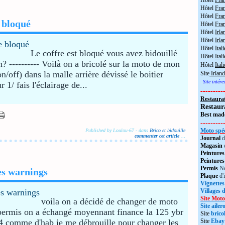
Hôtel
Fra
Hôtel
Fra
Hôtel
Fran
 bloqué
Hôtel
Fra
Hôtel
Irla
Hôtel
Irla
Hôtel
Itali
Le coffre est bloqué vous avez bidouillé
Hôtel
Itali
en? ---------- Voilà on a bricolé sur la moto de mon
Hôtel
Ital
n/off) dans la malle arrière dévissé le boitier
Site
Irland
Site intér
1/ fais l'éclairage de...
---------
Restaura
Restaur
Best made
---------
Moto spéc
Published by Loulou-67
-
dans
Brico et bidouille
commenter cet article
…
Journal
d
Magasin
Peintures
Peintures
Permis
No
es warnings
Plaque
d'
Vignettes
Villages 
Site Moto
voila on a décidé de changer de moto
Site aile
 permis on a échangé moyennant finance la 125 ybr
Site
brico
04 comme d'hab je me débrouille pour changer les
Site
Ebay