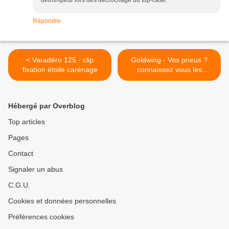
détrompeur lors des décrochage du top-case.
Répondre
< Varadéro 125 - clip
Goldwing - Vos pneus ?
fixation étoile carénage
connaissez vous les
inscriptions >
Hébergé par Overblog
Top articles
Pages
Contact
Signaler un abus
C.G.U.
Cookies et données personnelles
Préférences cookies