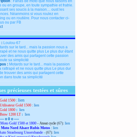
iption
: Fanas de moto que nous faisons en
 ou en groupe, en toute sympathie et fratrie.
ssant ses soucis à la maison.... oust les
rences. Néanmoins si vous roulez en
ng ou en routière. Pour nous contacter ci-
us ou par FB
ct
 :
Loulou-67
pos :
Motards sur le tard... mais la passion
 rattrapé et ne nous quitte plus Le plus dur
de trouver des amis qui partagent cette
n dans toute sa simplicité
es précieuses testées et sûres
lien
Gold 1500
:
Utilisateur Gold 1500
:
lien
Gold 1800
:
lien
 Bmw 1200 LT
:
lien
---- o 0 o ----
Moto Gold 1500 et 1800
- Atout cycle
(67):
lien
 Moto Nord Alsace Rubis Motos
:
lien
Auto Strasbourg Unsersbande
-
(67):
lien