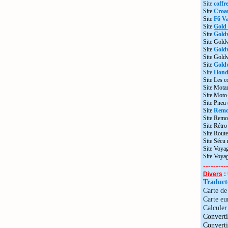
Site
coffr
Site
Croat
Site
F6 Va
Site
Gold
Site
Gold
Site Gold
Site
Gold
Site Gol
Site
Goldw
Site
Honda
Site Les c
Site Motar
Site Moto
Site Pneu
Site
Remo
Site Remo
Site Rétr
Site Route
Site Sécu
Site Voyag
Site Voya
---------
Divers
: 
Traduc
Carte d
Carte eu
Calculer 
Converti
Convert