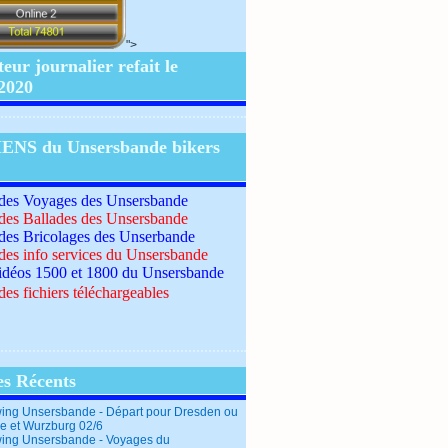
">
ur journalier refait le
/2020
IENS du Unsersbande bikers
 des Voyages des Unsersbande
 des Ballades des Unsersbande
 des Bricolages des Unserbande
 des info services du Unsersbande
idéos 1500 et 1800 du Unsersbande
des fichiers téléchargeables
es Récents
ing Unsersbande - Départ pour Dresden ou
e et Wurzburg 02/6
ing Unsersbande - Voyages du