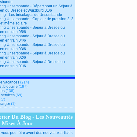
rsbande
ing Unsersbande - Départ pour un Séjour à
en ou Dresde et Wurzburg 01/6
ing - Les bricolages du Unsersbande
ing Unsersbande - Capteur de pression 2, 3
 et même solaire
ing Unsersbande - Séjour à Dresde ou
en en train 05/6
ing Unsersbande - Séjour à Dresde ou
en en train 04/6
ing Unsersbande - Séjour à Dresde ou
en en train 03/6
ing Unsersbande - Séjour à Dresde ou
en en train 02/6
ing Unsersbande - Séjour à Dresde ou
en en train 01/6
e vacances
(214)
et bidouille
(197)
des
(138)
t services
(69)
(7)
harger
(1)
etter Du Blog - Les Nouveautés
s Mises À Jour
vous pour être averti des nouveaux articles