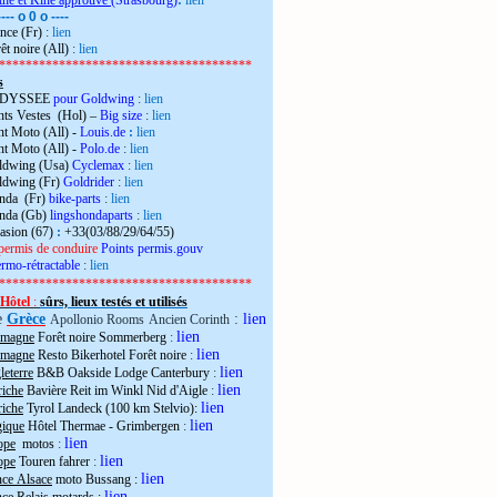
the et Kiné approuvé
(Strasbourg)
:
lien
---- o 0 o ----
nce (Fr)
:
lien
êt noire (All)
:
lien
**************************************
s
 ODYSSEE
pour Goldwing
:
lien
ts Vestes (Hol) –
Big size
:
lien
t Moto (All) -
Louis.de
:
lien
t Moto (All) -
Polo.de
:
lien
ldwing (Usa)
Cyclemax
:
lien
ldwing (Fr)
Goldrider
:
lien
onda (Fr)
bike-parts
:
lien
onda (Gb)
lingshondaparts
:
lien
casion (67)
:
+33(03/88/29/64/55)
permis de conduire
Points permis.gouv
rmo-rétractable
:
lien
**************************************
Hôtel
:
sûrs, lieux testés et utilisés
e
Grèce
:
lien
Apollonio Rooms
Ancien Corinth
lien
emagne
Forêt noire Sommerberg
:
lien
emagne
Resto Bikerhotel Forêt noire
:
lien
eterre
B&B Oakside Lodge Canterbury
:
lien
riche
Bavière Reit im Winkl Nid d'Aigle
:
lien
riche
Tyrol Landeck (100 km Stelvio):
lien
gique
Hôtel Thermae - Grimbergen
:
lien
ope
motos
:
lien
ope
Touren fahrer
:
lien
nce Alsace
moto Bussang :
lien