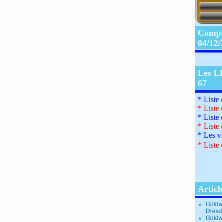
Compte
04/12
Les L
67
* Liste
*
Liste
*
Liste
*
Liste
*
Les v
*
Liste 
Articl
Goldw
Dresd
Goldw