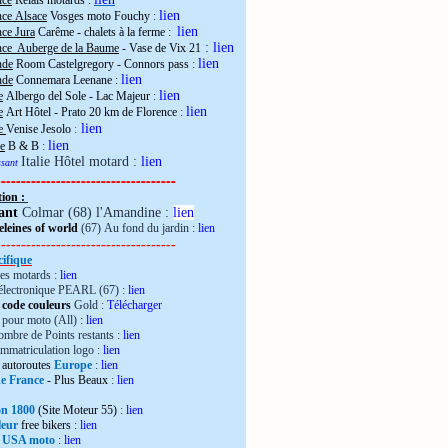
nce
Relais motards :
lien
nce Alsace
Vosges moto Fouchy
:
lien
ce Jura
Carême - chalets à la ferme
:
:
lien
nce Auberge de la Baume
- Vase de Vix 21
lien
nde
Room Castelgregory - Connors pass
:
lien
nde
Connemara Leenane
:
lien
e
Albergo del Sole - Lac Majeur
:
lien
e
Art Hôtel - Prato 20 km de Florence
:
lien
ie
Venise Jesolo
:
lien
e
B & B
:
Italie Hôtel motard :
lien
essant
------------------------------------
tion :
ant
Colmar (68) l'Amandine :
lien
leines of world
(67) Au fond du jardin :
lien
------------------------------------
ifique
es motards :
lien
électronique PEARL (67) :
lien
 code couleurs
Gold :
Télécharger
pour moto (All) :
lien
mbre de Points restants :
lien
immatriculation logo :
lien
autoroutes
Europe
:
lien
de France
- Plus Beaux
:
lien
ron 1800
(Site Moteur 55)
:
lien
leur
free bikers
:
lien
 USA moto
:
lien