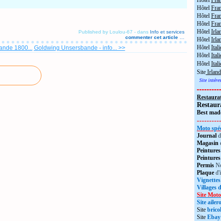
Hôtel
Fra
Hôtel
Fra
Hôtel
Fran
Hôtel
Fra
Hôtel
Irla
Published by Loulou-67
-
dans
Info et services
commenter cet article
…
Hôtel
Irla
Hôtel
Itali
nde 1800...
Goldwing Unsersbande - info... >>
Hôtel
Itali
Hôtel
Ital
Site
Irland
Site intér
---------
Restaura
Restaur
Best made
---------
Moto spéc
Journal
d
Magasin
Peintures
Peintures
Permis
No
Plaque
d'
Vignettes
Villages 
Site Moto
Site aile
Site
brico
Site
Ebay