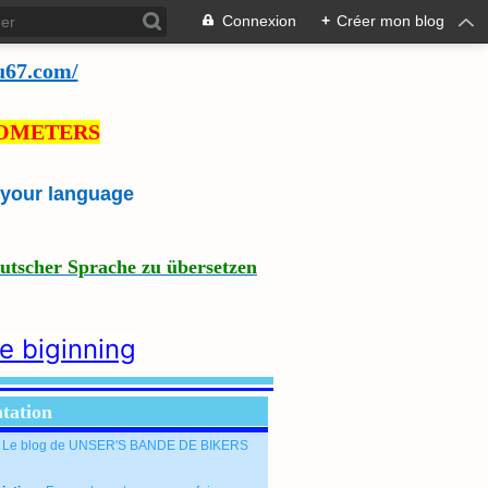
Connexion
+
Créer mon blog
u67.com/
LOMETERS
e your language
eutscher Sprache zu übersetzen
he biginning
tation
: Le blog de UNSER'S BANDE DE BIKERS