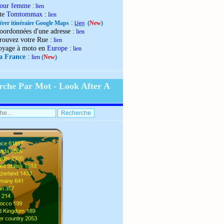
our femme
:
lien
:
ite
Tomtommax
lien
:
érer itinéraire Google Maps
(
New
)
Lien
:
oordonnées d'une adresse
lien
:
rouvez votre Rue
lien
:
oyage à moto en
Europe
lien
:
la France
lien
(
New
)
rche Par Mot - Look After A