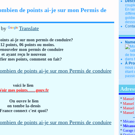
Descr
couple
mbien de points ai-je sur mon Permis de
En lai
diffé
goldwi
desso
Conta
 by
Translate
ints ai-je sur mon permis de conduire?
Name
 12 points, 06 points ou moins.
renouveler mon permis de conduire
et ayant reçu le nouveau
rifier mes points, comment on fait?
À Pro
nous a
étant 
passio
voici le lien
Adress
Voir mes points.......gouv.fr
*
Manuel 
On ouvre le lien
*
Manuel 
on tombe la-dessis
*
Manuel 
France connect c'est quoi?
*
Manuel
-
*
Mécano 
*
Mécano
*
Garage 