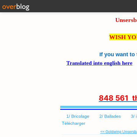
Unsersb
WISH YO
If you want to
Translated into english here
8
48 561 
1/ Bricolage
2/ Ballades
3/ 
Télécharger
<< Goldwing Unsersba