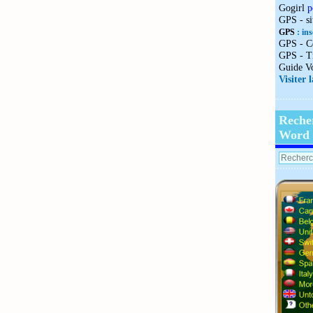
Gogirl
p
GPS - s
GPS
: ins
GPS - C
GPS - T
Guide V
Visiter 
Reche
Word