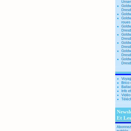
Unse
Goldw
Dresd
Goldw
Goldw
roues
Goldw
Dresd
Goldw
Dresd
Goldw
Dresd
Goldw
Dresd
Goldw
Dresd
Voyag
Brico 
Balla
Info e
Vidéo
Téléc
Newsl
Et Le
Abonnez-