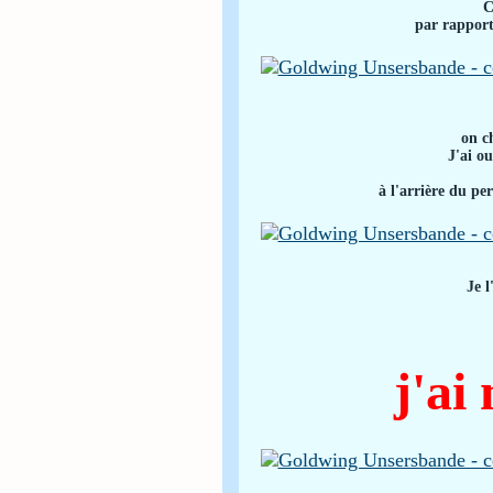
C
par rapport
on c
J'ai o
à l'arrière du pe
Je l
j'ai 