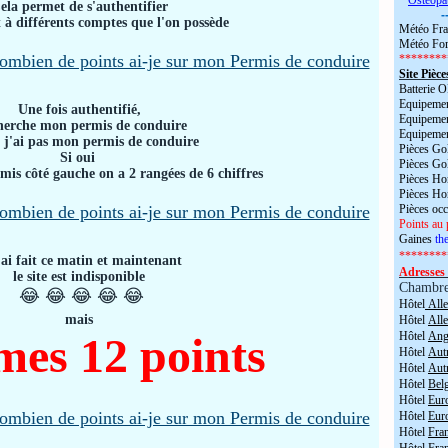
*
Ostéopa
ela permet de s'authentifier
-
 à différents comptes que l'on possède
Météo Fra
Météo For
********
Site Pièce
Batterie
Equipemen
Une fois authentifié,
Equipemen
herche mon permis de conduire
Equipemen
u j'ai pas mon permis de conduire
Pièces Go
Si oui
Pièces Go
rmis côté gauche on a 2 rangées de 6 chiffres
Pièces H
Pièces H
Pièces oc
Points au 
Gaines
the
********
'ai fait ce matin et maintenant
Adresses 
le site est indisponible
Chambr
😂 😂 😂 😂 😂
Hôtel
All
mais
Hôtel
All
mes 12 points
Hôtel
Angl
Hôtel
Aut
Hôtel
Aut
Hôtel
Bel
Hôtel
Eur
Hôtel
Eur
Hôtel
Fra