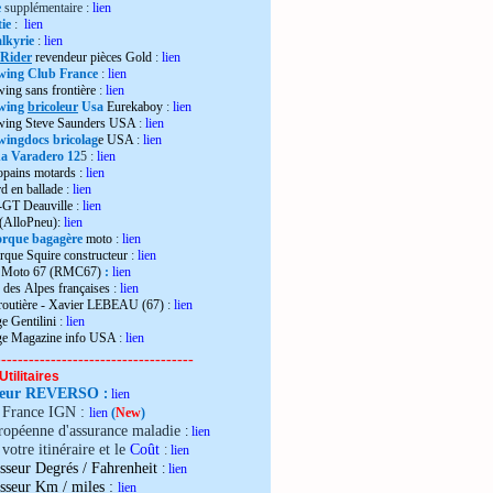
e
supplémentaire :
lien
ie
:
lien
lkyrie
:
lien
 Rider
revendeur pièces Gold
:
lien
wing Club France
:
lien
wing sans frontière
:
lien
wing
bricoleur
Usa
Eurekaboy
:
lien
dwing Steve Saunders USA
:
lien
ingdocs bricolag
e USA
:
lien
 Varadero 12
5 :
lien
opains motards :
lien
d en ballade
:
lien
-GT Deauville
:
lien
 (AlloPneu):
lien
rque bagagère
moto
:
lien
rque Squire constructeur
:
lien
o Moto 67 (RMC67)
:
lien
 des Alpes françaises
:
lien
 routière - Xavier LEBEAU (67)
:
lien
e Gentilini
:
lien
ge Magazine info USA
:
lien
------------------------------------
Utilitaires
teur REVERSO
:
lien
e France IGN :
lien
(
New
)
ropéenne d'assurance maladie
:
lien
votre itinéraire et le
Coût
:
lien
sseur Degrés / Fahrenheit
:
lien
:
isseur Km / miles
lien