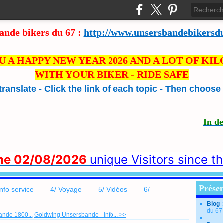
ande bikers du 67 :
http://www.unsersbandebikersd
U A HAPPY NEW YEAR 2026 AND A LOT OF KI
WITH YOUR BIKER - RIDE SAFE
 translate - Click the link of each topic - Then choos
In d
the 02/08/2026
unique Visitors since t
Présen
info service
4/ Voyage
5/ Vidéos
6/
Blog
du 67
nde 1800...
Goldwing Unsersbande - info... >>