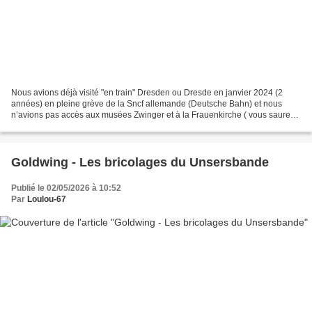
Nous avions déjà visité "en train" Dresden ou Dresde en janvier 2024 (2
années) en pleine grève de la Sncf allemande (Deutsche Bahn) et nous
n’avions pas accès aux musées Zwinger et à la Frauenkirche ( vous saurez
en lisant le blog 😜). Dresden en visite...
Goldwing - Les bricolages du Unsersbande
Publié le 02/05/2026 à 10:52
Par
Loulou-67