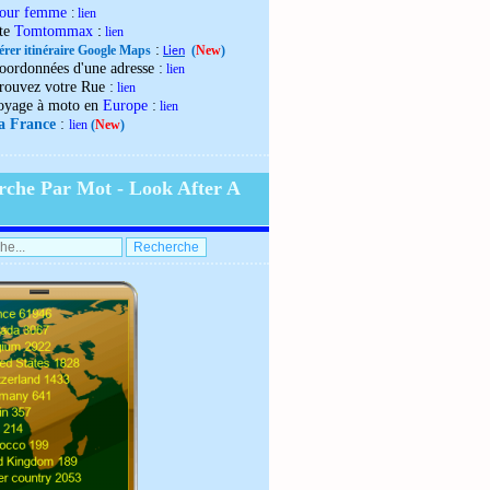
our femme
:
lien
:
ite
Tomtommax
lien
:
érer itinéraire Google Maps
(
New
)
Lien
:
oordonnées d'une adresse
lien
:
rouvez votre Rue
lien
:
oyage à moto en
Europe
lien
:
la France
lien
(
New
)
rche Par Mot - Look After A