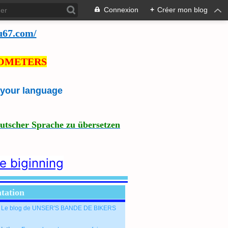
Connexion
+
Créer mon blog
u67.com/
LOMETERS
e your language
eutscher Sprache zu übersetzen
he biginning
tation
: Le blog de UNSER'S BANDE DE BIKERS