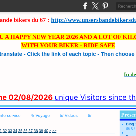
ande bikers du 67 :
http://www.unsersbandebikersd
U A HAPPY NEW YEAR 2026 AND A LOT OF KI
WITH YOUR BIKER - RIDE SAFE
 translate - Click the link of each topic - Then choos
In d
the 02/08/2026
unique Visitors since t
Présen
info service
4/ Voyage
5/ Vidéos
6/
Blog
du 67
50
60
1
32
33
34
35
36
37
38
39
40
>
>>