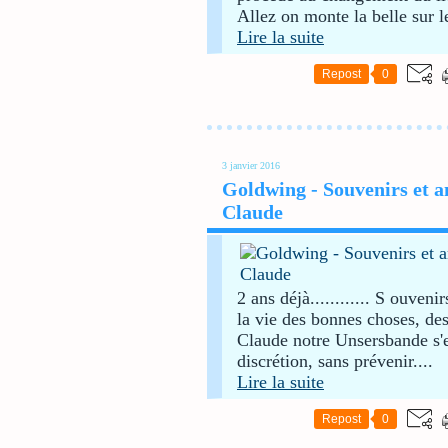
Allez on monte la belle sur le
Lire la suite
Repost
0
3 janvier 2016
Goldwing - Souvenirs et a
Claude
2 ans déjà............ S ouv
la vie des bonnes choses, de
Claude notre Unsersbande s'en
discrétion, sans prévenir....
Lire la suite
Repost
0