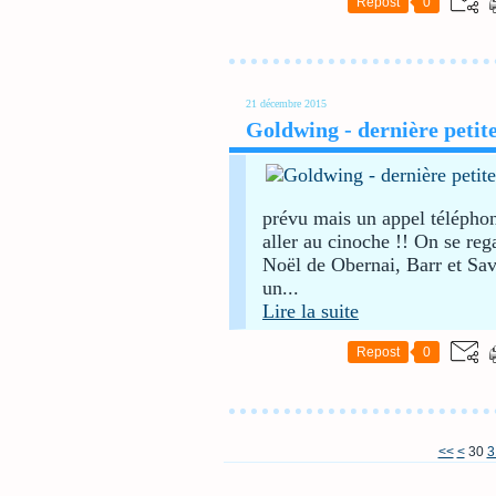
Repost
0
21 décembre 2015
Goldwing - dernière petit
prévu mais un appel téléphoni
aller au cinoche !! On se re
Noël de Obernai, Barr et Sav
un...
Lire la suite
Repost
0
10
20
<<
<
30
3