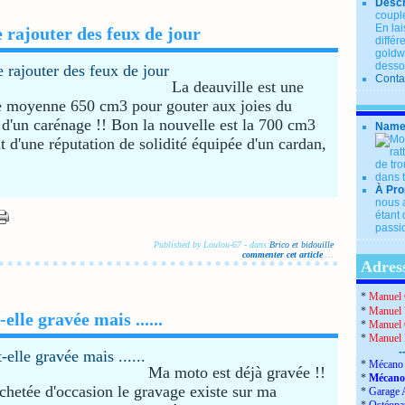
Descr
couple
En lai
e rajouter des feux de jour
diffé
goldwi
desso
Conta
La deauville est une
e moyenne 650 cm3 pour gouter aux joies du
 d'un carénage !! Bon la nouvelle est la 700 cm3
Name
t d'une réputation de solidité équipée d'un cardan,
À Pro
nous a
étant 
passio
Published by Loulou-67
-
dans
Brico et bidouille
commenter cet article
…
Adress
*
Manuel 
*
Manuel 
lle gravée mais ......
*
Manuel 
*
Manuel
-
*
Mécano 
Ma moto est déjà gravée !!
*
Mécano
chetée d'occasion le gravage existe sur ma
*
Garage 