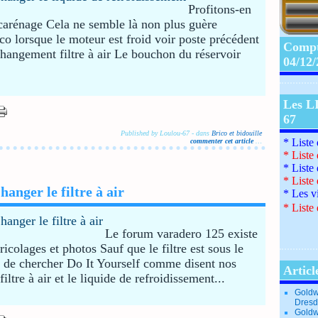
Profitons-en
 carénage Cela ne semble là non plus guère
co lorsque le moteur est froid voir poste précédent
Compte
e changement filtre à air Le bouchon du réservoir
04/12
Les L
67
Published by Loulou-67
-
dans
Brico et bidouille
* Liste
commenter cet article
…
*
Liste
*
Liste
*
Liste
anger le filtre à air
*
Les v
*
Liste 
Le forum varadero 125 existe
bricolages et photos Sauf que le filtre est sous le
rt de chercher Do It Yourself comme disent nos
Articl
iltre à air et le liquide de refroidissement...
Goldw
Dresd
Goldw