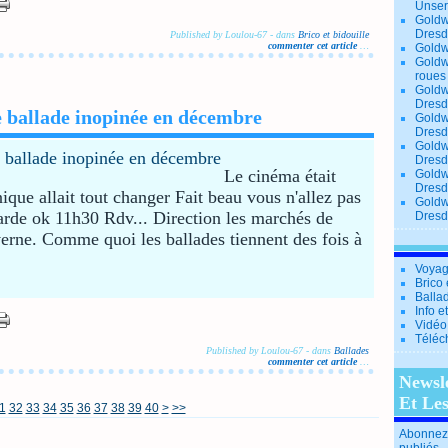
Unse
Goldw
Dresd
Published by Loulou-67
-
dans
Brico et bidouille
commenter cet article
…
Goldw
Goldw
roues
Goldw
Dresd
e ballade inopinée en décembre
Goldw
Dresd
Goldw
Dresd
Le cinéma était
Goldw
Dresd
que allait tout changer Fait beau vous n'allez pas
Goldw
garde ok 11h30 Rdv... Direction les marchés de
Dresd
erne. Comme quoi les ballades tiennent des fois à
Voyag
Brico 
Balla
Info e
Vidéo
Téléc
Published by Loulou-67
-
dans
Ballades
commenter cet article
…
Newsl
Et Le
50
60
1
32
33
34
35
36
37
38
39
40
>
>>
Abonnez-