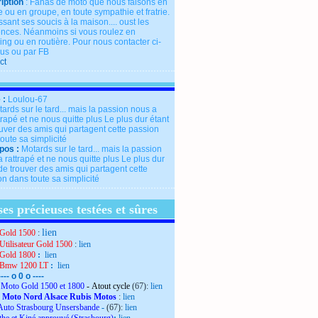
iption
: Fanas de moto que nous faisons en
 ou en groupe, en toute sympathie et fratrie.
ssant ses soucis à la maison.... oust les
rences. Néanmoins si vous roulez en
ng ou en routière. Pour nous contacter ci-
us ou par FB
ct
 :
Loulou-67
pos :
Motards sur le tard... mais la passion
 rattrapé et ne nous quitte plus Le plus dur
de trouver des amis qui partagent cette
n dans toute sa simplicité
es précieuses testées et sûres
lien
Gold 1500
:
Utilisateur Gold 1500
:
lien
Gold 1800
:
lien
 Bmw 1200 LT
:
lien
---- o 0 o ----
Moto Gold 1500 et 1800
- Atout cycle
(67):
lien
 Moto Nord Alsace Rubis Motos
:
lien
Auto Strasbourg Unsersbande
-
(67):
lien