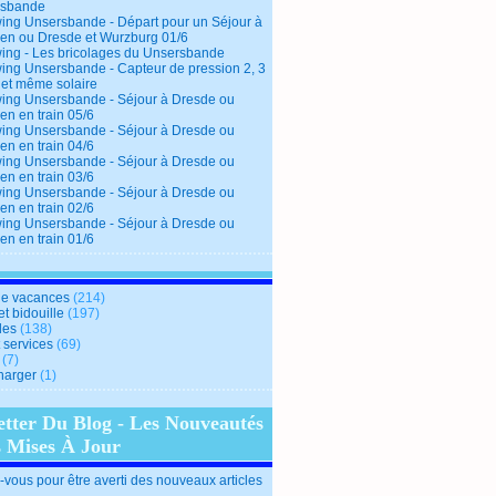
rsbande
ing Unsersbande - Départ pour un Séjour à
en ou Dresde et Wurzburg 01/6
ing - Les bricolages du Unsersbande
ing Unsersbande - Capteur de pression 2, 3
 et même solaire
ing Unsersbande - Séjour à Dresde ou
en en train 05/6
ing Unsersbande - Séjour à Dresde ou
en en train 04/6
ing Unsersbande - Séjour à Dresde ou
en en train 03/6
ing Unsersbande - Séjour à Dresde ou
en en train 02/6
ing Unsersbande - Séjour à Dresde ou
en en train 01/6
e vacances
(214)
et bidouille
(197)
des
(138)
t services
(69)
(7)
harger
(1)
etter Du Blog - Les Nouveautés
s Mises À Jour
vous pour être averti des nouveaux articles