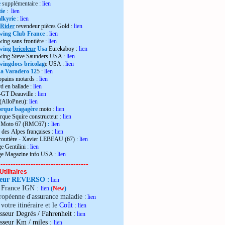
e
supplémentaire :
lien
ie
:
lien
lkyrie
:
lien
 Rider
revendeur pièces Gold
:
lien
wing Club France
:
lien
wing sans frontière
:
lien
wing
bricoleur
Usa
Eurekaboy
:
lien
dwing Steve Saunders USA
:
lien
ingdocs bricolag
e USA
:
lien
 Varadero 12
5 :
lien
opains motards :
lien
d en ballade
:
lien
-GT Deauville
:
lien
 (AlloPneu):
lien
rque bagagère
moto
:
lien
rque Squire constructeur
:
lien
o Moto 67 (RMC67)
:
lien
 des Alpes françaises
:
lien
 routière - Xavier LEBEAU (67)
:
lien
e Gentilini
:
lien
ge Magazine info USA
:
lien
------------------------------------
Utilitaires
teur REVERSO
:
lien
e France IGN :
lien
(
New
)
ropéenne d'assurance maladie
:
lien
votre itinéraire et le
Coût
:
lien
sseur Degrés / Fahrenheit
:
lien
:
isseur Km / miles
lien