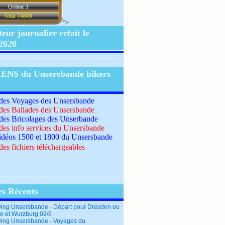
">
ur journalier refait le
/2020
IENS du Unsersbande bikers
 des Voyages des Unsersbande
 des Ballades des Unsersbande
 des Bricolages des Unserbande
 des info services du Unsersbande
idéos 1500 et 1800 du Unsersbande
des fichiers téléchargeables
es Récents
ing Unsersbande - Départ pour Dresden ou
e et Wurzburg 02/6
ing Unsersbande - Voyages du