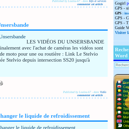
Published by Loulou-67
-
dans
Info et services
Gogirl
p
commenter cet article
…
GPS - s
GPS
: ins
GPS - C
GPS - T
 Unsersbande
Guide V
Visiter 
LES VIDÉOS DU UNSERSBANDE
nalement avec l'achat de caméras les vidéos sont
Reche
 de moto pour une ou routière : Link Le Stelvio
Word
e Stelvio depuis intersection SS20 jusqu'à
Published by Loulou-67
-
dans
Vidéo
commenter cet article
…
hanger le liquide de refroidissement