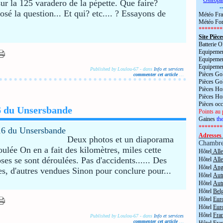
*
Ostéopa
ur la 125 varadero de la pépette. Que faire?
-
é la question... Et qui? etc.... ? Essayons de
Météo Fra
Météo For
********
Site Pièce
Batterie
Equipemen
Equipemen
Equipemen
Published by Loulou-67
-
dans
Info et services
Pièces Go
commenter cet article
…
Pièces Go
Pièces H
Pièces H
Pièces oc
6 du Unsersbande
Points au 
Gaines
the
********
Adresses 
Deux photos et un diaporama
Chambr
oulée On en a fait des kilomètres, miles cette
Hôtel
All
s se sont déroulées. Pas d'accidents...... Des
Hôtel
All
Hôtel
Angl
s, d'autres vendues Sinon pour conclure pour...
Hôtel
Aut
Hôtel
Aut
Hôtel
Bel
Hôtel
Eur
Hôtel
Eur
Hôtel
Fra
Published by Loulou-67
-
dans
Info et services
commenter cet article
…