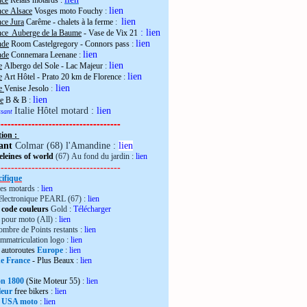
nce
Relais motards :
lien
nce Alsace
Vosges moto Fouchy
:
lien
ce Jura
Carême - chalets à la ferme
:
:
lien
nce Auberge de la Baume
- Vase de Vix 21
lien
nde
Room Castelgregory - Connors pass
:
lien
nde
Connemara Leenane
:
lien
e
Albergo del Sole - Lac Majeur
:
lien
e
Art Hôtel - Prato 20 km de Florence
:
lien
ie
Venise Jesolo
:
lien
e
B & B
:
Italie Hôtel motard :
lien
essant
------------------------------------
tion :
ant
Colmar (68) l'Amandine :
lien
leines of world
(67) Au fond du jardin :
lien
------------------------------------
ifique
es motards :
lien
électronique PEARL (67) :
lien
 code couleurs
Gold :
Télécharger
pour moto (All) :
lien
mbre de Points restants :
lien
immatriculation logo :
lien
autoroutes
Europe
:
lien
de France
- Plus Beaux
:
lien
ron 1800
(Site Moteur 55)
:
lien
leur
free bikers
:
lien
 USA moto
:
lien