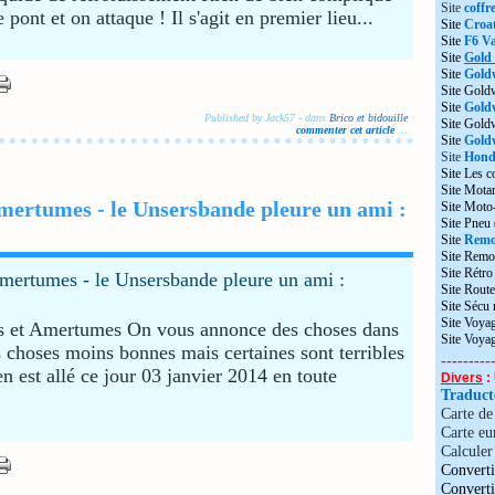
Site
coffr
 pont et on attaque ! Il s'agit en premier lieu...
Site
Croat
Site
F6 Va
Site
Gold
Site
Gold
Site Gold
Site
Gold
Published by Jack57
-
dans
Brico et bidouille
Site Gol
commenter cet article
…
Site
Goldw
Site
Honda
Site Les c
Site Motar
mertumes - le Unsersbande pleure un ami :
Site Moto
Site Pneu
Site
Remo
Site Remo
Site Rétr
Site Route
Site Sécu
Site Voyag
enirs et Amertumes On vous annonce des choses dans
Site Voya
s choses moins bonnes mais certaines sont terribles
---------
 est allé ce jour 03 janvier 2014 en toute
Divers
: 
Traduc
Carte d
Carte eu
Calculer 
Converti
Convert