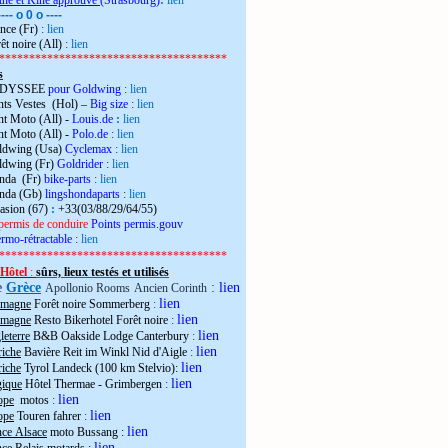
the et Kiné approuvé
(Strasbourg)
:
lien
---- o 0 o ----
nce (Fr)
:
lien
êt noire (All)
:
lien
**************************************
s
 ODYSSEE
pour Goldwing
:
lien
ts Vestes (Hol) –
Big size
:
lien
t Moto (All) -
Louis.de
:
lien
t Moto (All) -
Polo.de
:
lien
ldwing (Usa)
Cyclemax
:
lien
ldwing (Fr)
Goldrider
:
lien
onda (Fr)
bike-parts
:
lien
onda (Gb)
lingshondaparts
:
lien
casion (67)
:
+33(03/88/29/64/55)
permis de conduire
Points permis.gouv
rmo-rétractable
:
lien
**************************************
Hôtel
:
sûrs, lieux testés et utilisés
e
Grèce
:
lien
Apollonio Rooms
Ancien Corinth
lien
emagne
Forêt noire Sommerberg
:
lien
emagne
Resto Bikerhotel Forêt noire
:
lien
eterre
B&B Oakside Lodge Canterbury
:
lien
riche
Bavière Reit im Winkl Nid d'Aigle
:
lien
riche
Tyrol Landeck (100 km Stelvio):
lien
gique
Hôtel Thermae - Grimbergen
:
lien
ope
motos
:
lien
ope
Touren fahrer
:
lien
nce Alsace
moto Bussang :
lien