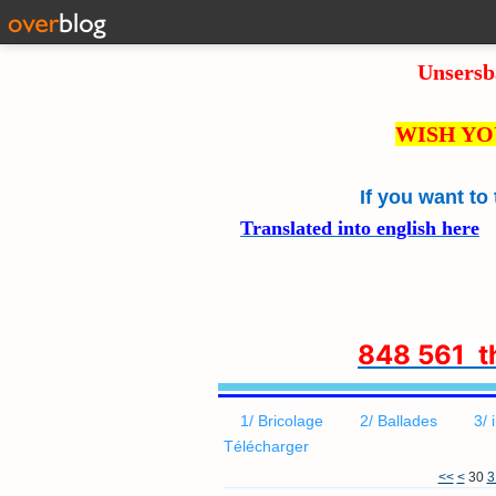
Unsersb
WISH YO
If you want to
Translated into english here
8
48 561 
1/ Bricolage
2/ Ballades
3/ 
Télécharger
10
20
<<
<
30
3