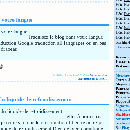
Hôtel
Fra
Hôtel
Fra
Hôtel
Fran
Hôtel
Fra
 votre langue
Hôtel
Irla
Hôtel
Irla
Hôtel
Itali
Hôtel
Itali
Traduisez le blog dans votre langue
Hôtel
Ital
raduction Google traduction all languages ou en bas
Site
Irland
Site intér
e drapeau
---------
Restaura
Restaur
Best made
---------
Moto spéc
Published by Loulou-67
-
dans
Info et services
commenter cet article
…
Journal
d
Magasin
Peintures
Peintures
Permis
No
u liquide de refroidissement
Plaque
d'
Vignettes
Villages 
Site Moto
Hello, à priori pas
Site aile
je remets ma belle en condition Et entre autre je
Site
brico
quide de refroidissement Rien de bien compliqué
Site
Ebay