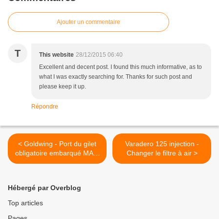
Ajouter un commentaire
T
This website
28/12/2015 06:40
Excellent and decent post. I found this much informative, as to
what I was exactly searching for. Thanks for such post and
please keep it up.
Répondre
< Goldwing - Port du gilet
Varadero 125 injection -
obligatoire embarqué MAIS
Changer le filtre à air >
PAS SUR LES EPAULES!!
Hébergé par Overblog
Top articles
Pages