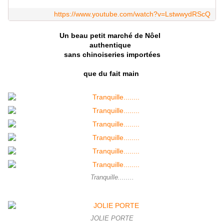
https://www.youtube.com/watch?v=LstwwydRScQ
Un beau petit marché de Nôel
authentique
sans chinoiseries importées
que du fait main
Tranquille........
JOLIE PORTE