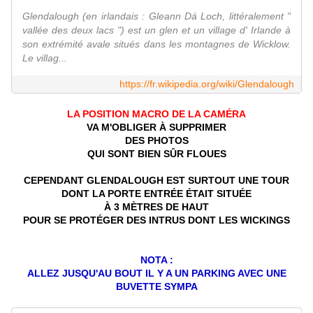
Glendalough (en irlandais : Gleann Dá Loch, littéralement "
vallée des deux lacs ") est un glen et un village d' Irlande à
son extrémité avale situés dans les montagnes de Wicklow.
Le villag...
https://fr.wikipedia.org/wiki/Glendalough
LA POSITION MACRO DE LA CAMÉRA
VA M'OBLIGER À SUPPRIMER
DES PHOTOS
QUI SONT BIEN SÛR FLOUES
CEPENDANT GLENDALOUGH EST SURTOUT UNE TOUR
DONT LA PORTE ENTRÉE ÉTAIT SITUÉE
À 3 MÈTRES DE HAUT
POUR SE PROTÉGER DES INTRUS DONT LES WICKINGS
NOTA :
ALLEZ JUSQU'AU BOUT IL Y A UN PARKING AVEC UNE
BUVETTE SYMPA