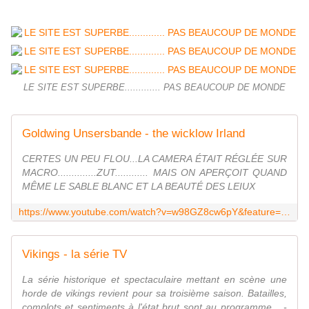
LE SITE EST SUPERBE............. PAS BEAUCOUP DE MONDE
Goldwing Unsersbande - the wicklow Irland
CERTES UN PEU FLOU...LA CAMERA ÉTAIT RÉGLÉE SUR
MACRO..............ZUT............ MAIS ON APERÇOIT QUAND
MÊME LE SABLE BLANC ET LA BEAUTÉ DES LEIUX
https://www.youtube.com/watch?v=w98GZ8cw6pY&feature=youtu.be
Vikings - la série TV
La série historique et spectaculaire mettant en scène une
horde de vikings revient pour sa troisième saison. Batailles,
complots et sentiments à l'état brut sont au programme... -