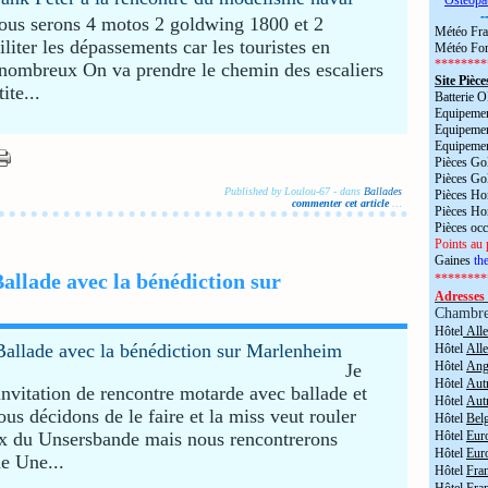
*
Ostéopa
-
nous serons 4 motos 2 goldwing 1800 et 2
Météo Fra
iter les dépassements car les touristes en
Météo For
********
t nombreux On va prendre le chemin des escaliers
Site Pièce
ite...
Batterie
Equipemen
Equipemen
Equipemen
Pièces Go
Pièces Go
Published by Loulou-67
-
dans
Ballades
Pièces H
commenter cet article
…
Pièces H
Pièces oc
Points au 
Gaines
the
llade avec la bénédiction sur
********
Adresses 
Chambr
Hôtel
All
Hôtel
All
Hôtel
Angl
Je
Hôtel
Aut
invitation de rencontre motarde avec ballade et
Hôtel
Aut
s décidons de le faire et la miss veut rouler
Hôtel
Bel
x du Unsersbande mais nous rencontrerons
Hôtel
Eur
Hôtel
Eur
e Une...
Hôtel
Fra