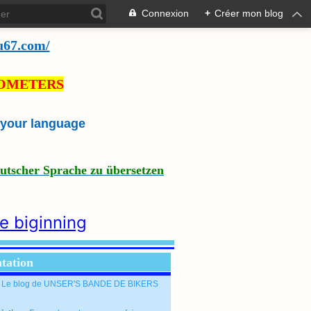
Connexion
+
Créer mon blog
u67.com/
LOMETERS
e your language
eutscher Sprache zu übersetzen
he biginning
tation
: Le blog de UNSER'S BANDE DE BIKERS