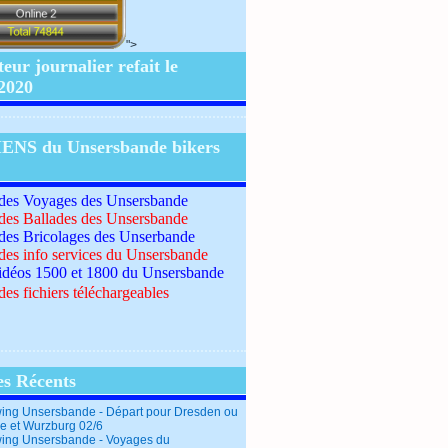
">
ur journalier refait le
/2020
IENS du Unsersbande bikers
 des Voyages des Unsersbande
 des Ballades des Unsersbande
 des Bricolages des Unserbande
 des info services du Unsersbande
idéos 1500 et 1800 du Unsersbande
des fichiers téléchargeables
es Récents
ing Unsersbande - Départ pour Dresden ou
e et Wurzburg 02/6
ing Unsersbande - Voyages du