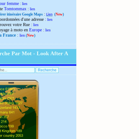
our femme
:
lien
:
ite
Tomtommax
lien
:
érer itinéraire Google Maps
(
New
)
Lien
:
oordonnées d'une adresse
lien
:
rouvez votre Rue
lien
:
oyage à moto en
Europe
lien
:
la France
lien
(
New
)
rche Par Mot - Look After A