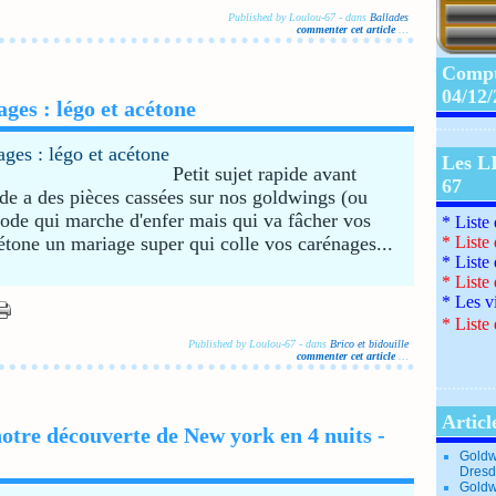
Published by Loulou-67
-
dans
Ballades
commenter cet article
…
Compte
04/12
ages : légo et acétone
Les L
Petit sujet rapide avant
67
nde a des pièces cassées sur nos goldwings (ou
ode qui marche d'enfer mais qui va fâcher vos
* Liste
cétone un mariage super qui colle vos carénages...
*
Liste
*
Liste
*
Liste
*
Les v
*
Liste 
Published by Loulou-67
-
dans
Brico et bidouille
commenter cet article
…
Articl
tre découverte de New york en 4 nuits -
Goldw
Dresd
Goldw