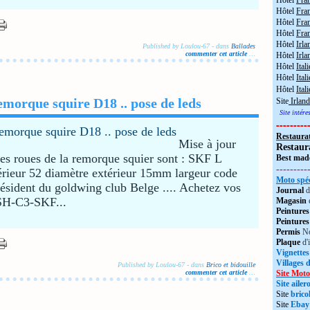
Hôtel
Fra
Hôtel
Fra
Hôtel
Fran
Hôtel
Fra
Hôtel
Irla
Published by Loulou-67
-
dans
Ballades
commenter cet article
…
Hôtel
Irla
Hôtel
Itali
Hôtel
Itali
Hôtel
Ital
morque squire D18 .. pose de leds
Site
Irland
Site intér
---------
Restaura
Mise à jour
Restaur
es roues de la remorque squier sont : SKF L
Best made
---------
ieur 52 diamètre extérieur 15mm largeur code
Moto spéc
ident du goldwing club Belge .... Achetez vos
Journal
d
SH-C3-SKF...
Magasin
Peintures
Peintures
Permis
No
Plaque
d'
Vignettes
Villages 
Published by Loulou-67
-
dans
Brico et bidouille
commenter cet article
…
Site Moto
Site aile
Site
brico
Site
Ebay