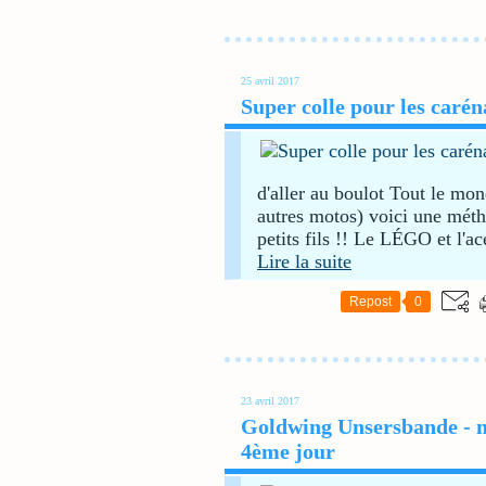
25 avril 2017
Super colle pour les carén
d'aller au boulot Tout le mo
autres motos) voici une méth
petits fils !! Le LÉGO et l'a
Lire la suite
Repost
0
23 avril 2017
Goldwing Unsersbande - no
4ème jour