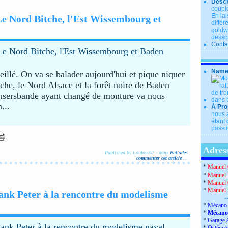
Descr
couple
En lai
e Nord Bitche, l'Est Wissembourg et
diffé
goldwi
desso
Conta
Name
eillé. On va se balader aujourd'hui et pique niquer
che, le Nord Alsace et la forêt noire de Baden
ersbande ayant changé de monture va nous
...
À Pro
nous a
étant 
passio
Adress
Published by Loulou-67
-
dans
Ballades
commenter cet article
…
*
Manuel 
*
Manuel 
*
Manuel 
*
Manuel
ank Peter à la rencontre du modelisme
-
*
Mécano 
*
Mécano
*
Garage 