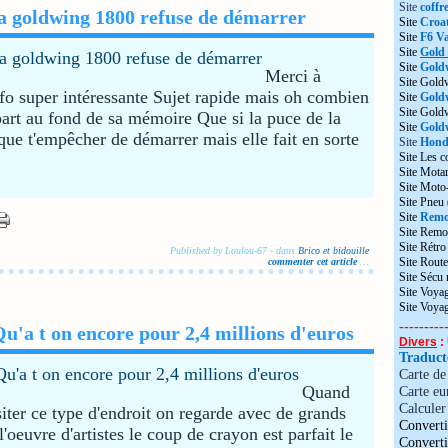
Site
coffr
a goldwing 1800 refuse de démarrer
Site
Croat
Site
F6 Va
Site
Gold
Site
Gold
Merci à
Site Gold
nfo super intéressante Sujet rapide mais oh combien
Site
Gold
Site Gol
art au fond de sa mémoire Que si la puce de la
Site
Goldw
 que t'empêcher de démarrer mais elle fait en sorte
Site
Honda
Site Les c
Site Motar
Site Moto
Site Pneu
Site
Remo
Site Remo
Site Rétr
Published by Loulou-67
-
dans
Brico et bidouille
Site Route
commenter cet article
…
Site Sécu
Site Voyag
Site Voya
---------
'a t on encore pour 2,4 millions d'euros
Divers
: 
Traduc
Carte d
Quand
Carte eu
Calculer 
iter ce type d'endroit on regarde avec de grands
Converti
'oeuvre d'artistes le coup de crayon est parfait le
Convert