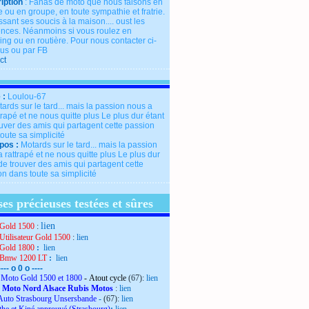
iption
: Fanas de moto que nous faisons en
 ou en groupe, en toute sympathie et fratrie.
ssant ses soucis à la maison.... oust les
rences. Néanmoins si vous roulez en
ng ou en routière. Pour nous contacter ci-
us ou par FB
ct
 :
Loulou-67
pos :
Motards sur le tard... mais la passion
 rattrapé et ne nous quitte plus Le plus dur
de trouver des amis qui partagent cette
n dans toute sa simplicité
es précieuses testées et sûres
lien
Gold 1500
:
Utilisateur Gold 1500
:
lien
Gold 1800
:
lien
 Bmw 1200 LT
:
lien
---- o 0 o ----
Moto Gold 1500 et 1800
- Atout cycle
(67):
lien
 Moto Nord Alsace Rubis Motos
:
lien
Auto Strasbourg Unsersbande
-
(67):
lien