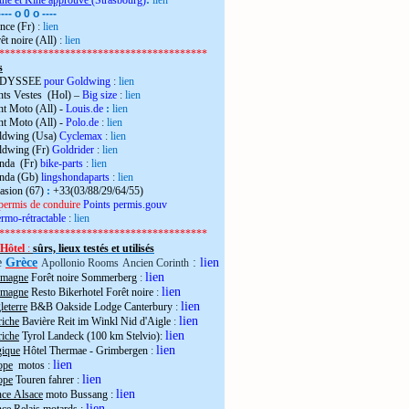
the et Kiné approuvé
(Strasbourg)
:
lien
---- o 0 o ----
nce (Fr)
:
lien
êt noire (All)
:
lien
**************************************
s
 ODYSSEE
pour Goldwing
:
lien
ts Vestes (Hol) –
Big size
:
lien
t Moto (All) -
Louis.de
:
lien
t Moto (All) -
Polo.de
:
lien
ldwing (Usa)
Cyclemax
:
lien
ldwing (Fr)
Goldrider
:
lien
onda (Fr)
bike-parts
:
lien
onda (Gb)
lingshondaparts
:
lien
casion (67)
:
+33(03/88/29/64/55)
permis de conduire
Points permis.gouv
rmo-rétractable
:
lien
**************************************
Hôtel
:
sûrs, lieux testés et utilisés
e
Grèce
:
lien
Apollonio Rooms
Ancien Corinth
lien
emagne
Forêt noire Sommerberg
:
lien
emagne
Resto Bikerhotel Forêt noire
:
lien
eterre
B&B Oakside Lodge Canterbury
:
lien
riche
Bavière Reit im Winkl Nid d'Aigle
:
lien
riche
Tyrol Landeck (100 km Stelvio):
lien
gique
Hôtel Thermae - Grimbergen
:
lien
ope
motos
:
lien
ope
Touren fahrer
:
lien
nce Alsace
moto Bussang :
lien