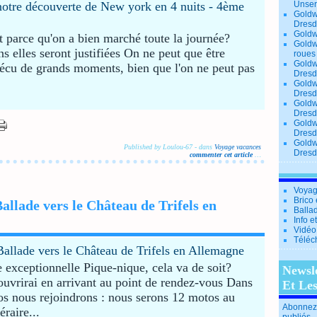
Unse
Goldw
Dresd
Goldw
t parce qu'on a bien marché toute la journée?
Goldw
ns elles seront justifiées On ne peut que être
roues
Goldw
vécu de grands moments, bien que l'on ne peut pas
Dresd
Goldw
Dresd
Goldw
Dresd
Goldw
Dresd
Goldw
Published by Loulou-67
-
dans
Voyage vacances
Dresd
commenter cet article
…
Voyag
Brico 
llade vers le Château de Trifels en
Balla
Info e
Vidéo
Téléc
exceptionnelle Pique-nique, cela va de soit?
Newsl
uvrirai en arrivant au point de rendez-vous Dans
Et Le
tos nous rejoindrons : nous serons 12 motos au
Abonnez-
raire...