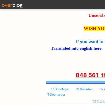
Unsersb
WISH YO
If you want to
Translated into english here
8
48 561 
1/ Bricolage
2/ Ballades
3/ 
Télécharger
<<
<
10
1