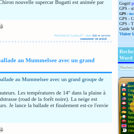
ti Chiron nouvelle supercar Bugatti est animée par
Gogirl
p
GPS - s
GPS
: ins
GPS - C
GPS - T
Guide V
Visiter 
Published by Loulou-67
-
dans
Info et services
commenter cet article
…
Reche
Word
ballade au Mummelsee avec un grand
hauteurs. Les températures de 14° dans la plaine à
strasse (road de la forêt noire). La neige est
rs. Je lance la ballade et finalement est-ce l'envie