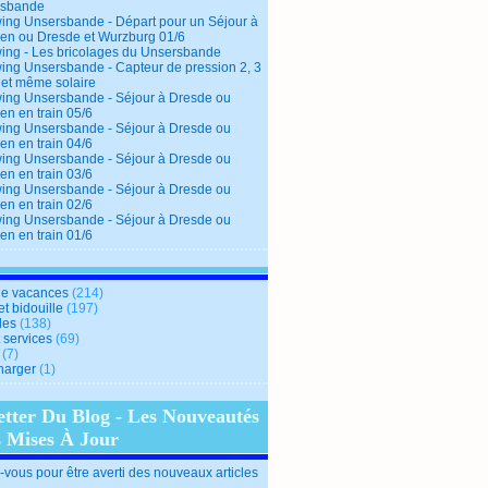
rsbande
ing Unsersbande - Départ pour un Séjour à
en ou Dresde et Wurzburg 01/6
ing - Les bricolages du Unsersbande
ing Unsersbande - Capteur de pression 2, 3
 et même solaire
ing Unsersbande - Séjour à Dresde ou
en en train 05/6
ing Unsersbande - Séjour à Dresde ou
en en train 04/6
ing Unsersbande - Séjour à Dresde ou
en en train 03/6
ing Unsersbande - Séjour à Dresde ou
en en train 02/6
ing Unsersbande - Séjour à Dresde ou
en en train 01/6
e vacances
(214)
et bidouille
(197)
des
(138)
t services
(69)
(7)
harger
(1)
etter Du Blog - Les Nouveautés
s Mises À Jour
vous pour être averti des nouveaux articles