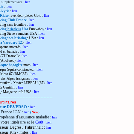
e
supplémentaire :
lien
ie
:
lien
lkyrie
:
lien
 Rider
revendeur pièces Gold
:
lien
wing Club France
:
lien
wing sans frontière
:
lien
wing
bricoleur
Usa
Eurekaboy
:
lien
dwing Steve Saunders USA
:
lien
ingdocs bricolag
e USA
:
lien
 Varadero 12
5 :
lien
opains motards :
lien
d en ballade
:
lien
-GT Deauville
:
lien
 (AlloPneu):
lien
rque bagagère
moto
:
lien
rque Squire constructeur
:
lien
o Moto 67 (RMC67)
:
lien
 des Alpes françaises
:
lien
 routière - Xavier LEBEAU (67)
:
lien
e Gentilini
:
lien
ge Magazine info USA
:
lien
------------------------------------
Utilitaires
teur REVERSO
:
lien
e France IGN :
lien
(
New
)
ropéenne d'assurance maladie
:
lien
votre itinéraire et le
Coût
:
lien
sseur Degrés / Fahrenheit
:
lien
:
isseur Km / miles
lien