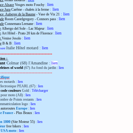
nce
Relais motards :
lien
nce Alsace
Vosges moto Fouchy
:
lien
ce Jura
Carême - chalets à la ferme
:
:
lien
nce Auberge de la Baume
- Vase de Vix 21
lien
nde
Room Castelgregory - Connors pass
:
lien
nde
Connemara Leenane
:
lien
e
Albergo del Sole - Lac Majeur
:
lien
e
Art Hôtel - Prato 20 km de Florence
:
lien
ie
Venise Jesolo
:
lien
e
B & B
:
Italie Hôtel motard :
lien
essant
------------------------------------
tion :
ant
Colmar (68) l'Amandine :
lien
leines of world
(67) Au fond du jardin :
lien
------------------------------------
ifique
es motards :
lien
électronique PEARL (67) :
lien
 code couleurs
Gold :
Télécharger
pour moto (All) :
lien
mbre de Points restants :
lien
immatriculation logo :
lien
autoroutes
Europe
:
lien
de France
- Plus Beaux
:
lien
ron 1800
(Site Moteur 55)
:
lien
leur
free bikers
:
lien
 USA moto
:
lien