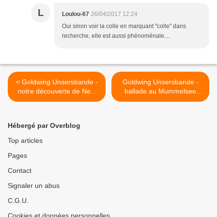
L
Loulou-67
26/04/2017 12:24
Oui sinon voir la colle en marquant "colle" dans
recherche, elle est aussi phénoménale....
< Goldwing Unsersbande -
Goldwing Unsersbande -
notre découverte de New
ballade au Mummelsee
york en 4 nuits - 4ème jour
avec un grand groupe de
motards >
Hébergé par Overblog
Top articles
Pages
Contact
Signaler un abus
C.G.U.
Cookies et données personnelles