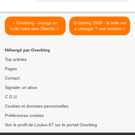
< Goldwing - voyage en
Goldwing 1500 - la selle est
forêt noire vers Obertal, le
à changer ? une solution >
château du Hohenzollern et
Tübingen 4/4
Hébergé par Overblog
Top articles
Pages
Contact
Signaler un abus
C.G.U.
Cookies et données personnelles
Préférences cookies
Voir le profil de Loulou-67 sur le portail Overblog