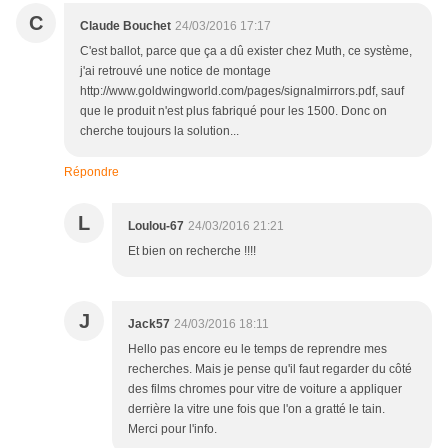
C
Claude Bouchet
24/03/2016 17:17
C'est ballot, parce que ça a dû exister chez Muth, ce système,
j'ai retrouvé une notice de montage
http://www.goldwingworld.com/pages/signalmirrors.pdf, sauf
que le produit n'est plus fabriqué pour les 1500. Donc on
cherche toujours la solution...
Répondre
L
Loulou-67
24/03/2016 21:21
Et bien on recherche !!!!
J
Jack57
24/03/2016 18:11
Hello pas encore eu le temps de reprendre mes
recherches. Mais je pense qu'il faut regarder du côté
des films chromes pour vitre de voiture a appliquer
derrière la vitre une fois que l'on a gratté le tain.
Merci pour l'info.