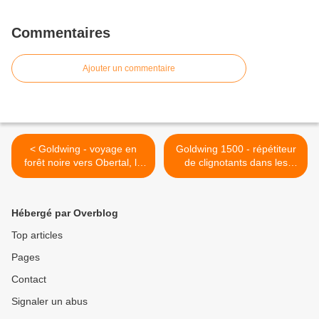
Commentaires
Ajouter un commentaire
< Goldwing - voyage en
Goldwing 1500 - répétiteur
forêt noire vers Obertal, le
de clignotants dans les
château du Hohenzollern et
rétros >
Tübingen 3/4
Hébergé par Overblog
Top articles
Pages
Contact
Signaler un abus