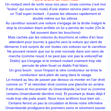
Un motard vient de sortir sous nos yeux (mais comme c'est moi
"loulou" qui ouvre la route) d'une station service plein gaz avec
un Trail super-motard ; il passe les vitesses rapidement et
double même sur les zébras.
Au carrefour suivant une voiture s'engage de la droite malgré le
stop la circulation étant arrêtée on lui a permis de rouler (On le
fait souvent dans les bouchons)
Mais cachée par les voitures du bouchons et celles d'en face
attendent pour tourner à gauche vers la voiture qui vient de
démarrer il est surpris de voir toutes ces voitures sur le carrefour.
Ne pouvant revenir que sur la voie normale dans son sens de
marche (comme nous) il ne peut pas voir pas la voiture(Fiat
Doblo) qui s'engage et le motard roulant vraiment trop vite
percute de plein fouet ce diablo Fiat blanc.
Un gros boum : sous l'impact la vitre conducteur se brise le
conducteur sera plein de sang dans le visage
Le motard au lieu de passer par dessus va monter en l'air droit
comme un "I" et retomber droit comme une planche en arrière.
Il est chaos et moi premier du Unsersbande j'ai tout vu (comme
certains Unsersbande derrière moi). Et pourtant je disais déjà il
roule trop vite juste avant. Nous nous arrêtons tous bien sûr.....
Certains feront un peu la circulation et Annie notre infirmière
Unsersbande prodiguera les premiers soins et sûrement sauver