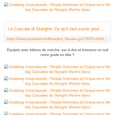
Le Cascate di Stanghe: Ce qu'il faut savoir pour votre visite à Racines en 2020 - Tripadvisor
https://www.tripadvisor.fr/Attraction_Review-g1179370-d1892287-Reviews-Le_Cascate_di_Stanghe-Racines_Province_of_South_Tyrol_Trentino_Alto_Adige.html
Équipés avec bâtons de marche, sac à dos et boissons on suit
notre guide en tête !!