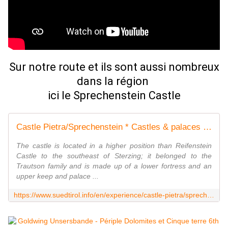
Sur notre route et ils sont aussi nombreux
dans la région
ici le Sprechenstein Castle
Castle Pietra/Sprechenstein * Castles & palaces in South Tyrol
The castle is located in a higher position than Reifenstein
Castle to the southeast of Sterzing; it belonged to the
Trautson family and is made up of a lower fortress and an
upper keep and palace ...
https://www.suedtirol.info/en/experience/castle-pietra/sprechenstein_activity_78889