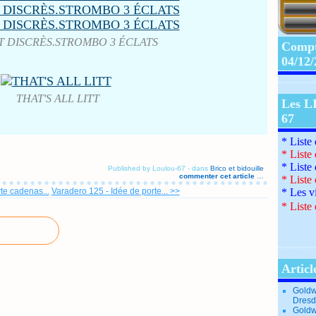
T DISCRÈS.STROMBO 3 ÉCLATS
Compte
04/12
THAT'S ALL LITT
Les L
67
* Liste
*
Liste
*
Liste
Published by Loulou-67
-
dans
Brico et bidouille
commenter cet article
…
*
Liste
te cadenas...
Varadero 125 - Idée de porte... >>
*
Les v
*
Liste 
Articl
Goldw
Dresd
Goldw