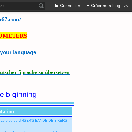
Connexion
+
Créer mon blog
u67.com/
LOMETERS
e your language
eutscher Sprache zu übersetzen
he biginning
tation
: Le blog de UNSER'S BANDE DE BIKERS