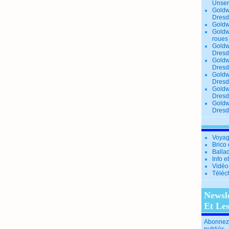
Unse
Goldw
Dresd
Goldw
Goldw
roues
Goldw
Dresd
Goldw
Dresd
Goldw
Dresd
Goldw
Dresd
Goldw
Dresd
Voyag
Brico 
Balla
Info e
Vidéo
Téléc
Newsl
Et Le
Abonnez-