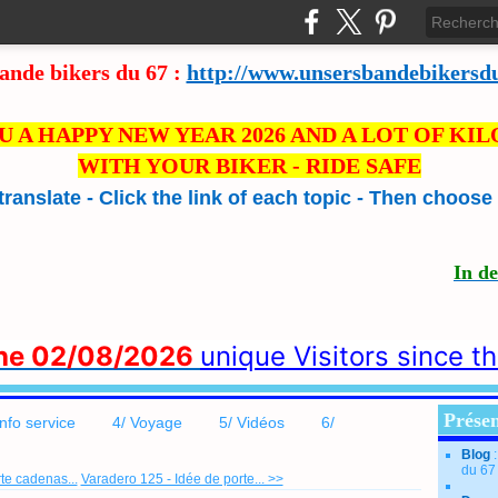
ande bikers du 67 :
http://www.unsersbandebikersd
U A HAPPY NEW YEAR 2026 AND A LOT OF KI
WITH YOUR BIKER - RIDE SAFE
 translate - Click the link of each topic - Then choos
In d
the 02/08/2026
unique Visitors since t
Présen
info service
4/ Voyage
5/ Vidéos
6/
Blog
du 67
te cadenas...
Varadero 125 - Idée de porte... >>