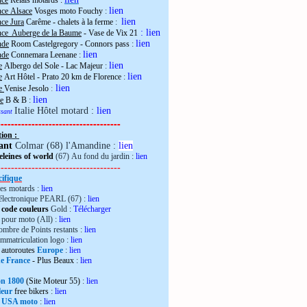
nce
Relais motards :
lien
nce Alsace
Vosges moto Fouchy
:
lien
ce Jura
Carême - chalets à la ferme
:
:
lien
nce Auberge de la Baume
- Vase de Vix 21
lien
nde
Room Castelgregory - Connors pass
:
lien
nde
Connemara Leenane
:
lien
e
Albergo del Sole - Lac Majeur
:
lien
e
Art Hôtel - Prato 20 km de Florence
:
lien
ie
Venise Jesolo
:
lien
e
B & B
:
Italie Hôtel motard :
lien
essant
------------------------------------
tion :
ant
Colmar (68) l'Amandine :
lien
leines of world
(67) Au fond du jardin :
lien
------------------------------------
ifique
es motards :
lien
électronique PEARL (67) :
lien
 code couleurs
Gold :
Télécharger
pour moto (All) :
lien
mbre de Points restants :
lien
immatriculation logo :
lien
autoroutes
Europe
:
lien
de France
- Plus Beaux
:
lien
ron 1800
(Site Moteur 55)
:
lien
leur
free bikers
:
lien
 USA moto
:
lien