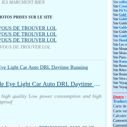
ILS MARCHENT BIEN
Site
coffr
Site
Croat
Site
F6 Va
Site
Gold
HOTOS PRISES SUR LE SITE
Site
Gold
Site Gold
Site
Gold
Site Gol
Site
Goldw
Site
Honda
Site Les c
 VOUS DE TROUVER LOL
Site Motar
Site Moto
Site Pneu
Site
Remo
Site Remo
Site Rétr
Site Route
Site Sécu
10W 23mm LED Eagle Eye Light Car Auto DRL Daytime Running Strobe Lamp 12V
Site Voyag
Site Voya
---------
 high quality Low power consumption and high
Divers
: 
tproof
Traduc
Carte d
Carte eu
Calculer 
Converti
Convert