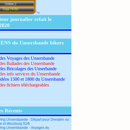
">
ur journalier refait le
/2020
IENS du Unsersbande bikers
 des Voyages des Unsersbande
 des Ballades des Unsersbande
 des Bricolages des Unserbande
 des info services du Unsersbande
idéos 1500 et 1800 du Unsersbande
des fichiers téléchargeables
es Récents
ing Unsersbande - Départ pour Dresden ou
e et Wurzburg 02/6
ing Unsersbande - Voyages du