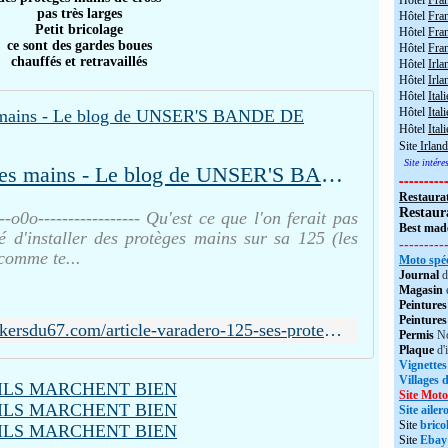
Hôtel
Fra
pas très larges
Hôtel
Fra
Petit bricolage
Hôtel
Fran
ce sont des gardes boues
Hôtel
Fra
chauffés et retravaillés
Hôtel
Irla
Hôtel
Irla
Hôtel
Itali
Hôtel
Itali
Hôtel
Ital
Site
Irland
Site intér
Varadero 125 : protèges mains - Le blog de UNSER'S BANDE DE BIKERS du 67
---------
Restaura
Restaur
---o0o----------------- Qu'est ce que l'on ferait pas
Best made
é d'installer des protèges mains sur sa 125 (les
---------
comme te...
Moto spéc
Journal
d
Magasin
Peintures
Peintures
http://www.unsersbandebikersdu67.com/article-varadero-125-ses-proteges-mains-99088081.html
Permis
No
Plaque
d'
Vignettes
Villages 
Site Moto
Site aile
Site
brico
Site
Ebay