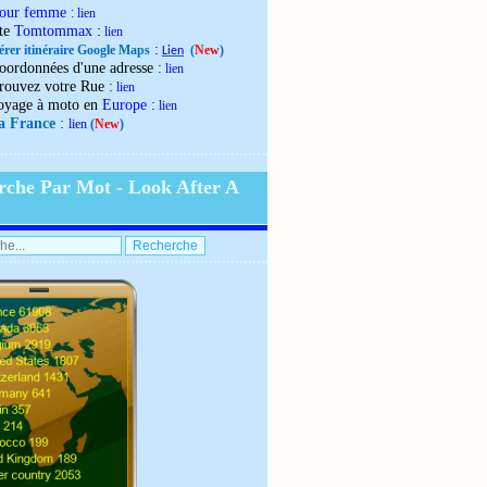
our femme
:
lien
:
ite
Tomtommax
lien
:
érer itinéraire Google Maps
(
New
)
Lien
:
oordonnées d'une adresse
lien
:
rouvez votre Rue
lien
:
oyage à moto en
Europe
lien
:
la France
lien
(
New
)
rche Par Mot - Look After A