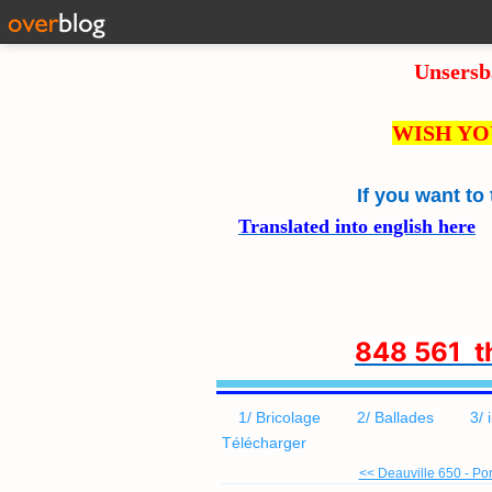
Unsersb
WISH YO
If you want to
Translated into english here
8
48 561 
1/ Bricolage
2/ Ballades
3/ 
Télécharger
<< Deauville 650 - Por