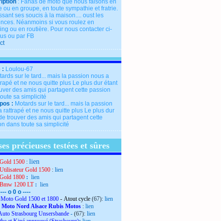
iption
: Fanas de moto que nous faisons en
 ou en groupe, en toute sympathie et fratrie.
ssant ses soucis à la maison.... oust les
rences. Néanmoins si vous roulez en
ng ou en routière. Pour nous contacter ci-
us ou par FB
ct
 :
Loulou-67
pos :
Motards sur le tard... mais la passion
 rattrapé et ne nous quitte plus Le plus dur
de trouver des amis qui partagent cette
n dans toute sa simplicité
es précieuses testées et sûres
lien
Gold 1500
:
Utilisateur Gold 1500
:
lien
Gold 1800
:
lien
 Bmw 1200 LT
:
lien
---- o 0 o ----
Moto Gold 1500 et 1800
- Atout cycle
(67):
lien
 Moto Nord Alsace Rubis Motos
:
lien
Auto Strasbourg Unsersbande
-
(67):
lien