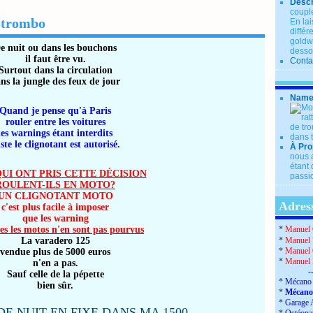
Descr
couple
 strombo
En lai
diffé
goldwi
e nuit ou dans les bouchons
desso
il faut être vu.
Conta
Surtout dans la circulation
ns la jungle des feux de jour
Name
Quand je pense qu'à Paris
rouler entre les voitures
les warnings étant interdits
ste le clignotant est autorisé.
À Pro
nous a
étant 
UI ONT PRIS CETTE DÉCISION
passio
ROULENT-ILS EN MOTO?
UN CLIGNOTANT MOTO
Adress
c'est plus facile à imposer
que les warning
tes les motos n'en sont pas pourvus
*
Manuel 
La varadero 125
*
Manuel 
*
Manuel 
vendue plus de 5000 euros
*
Manuel
n'en a pas.
-
Sauf celle de la pépette
*
Mécano 
bien sûr.
*
Mécano
*
Garage 