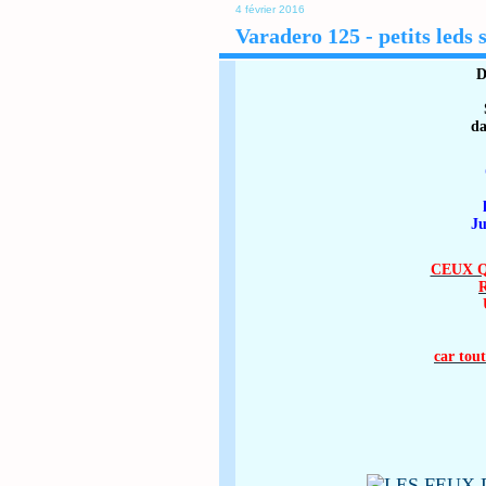
4 février 2016
Varadero 125 - petits leds
D
da
Ju
CEUX Q
car tou