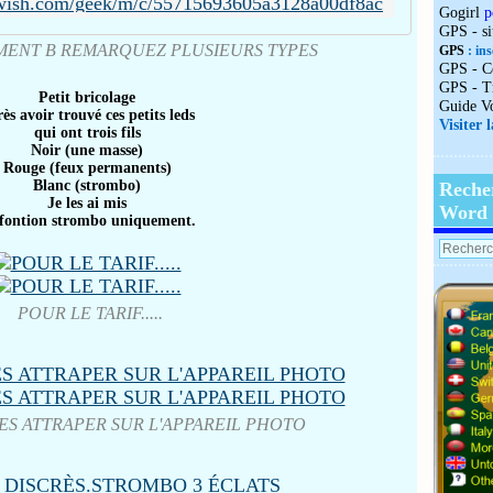
wish.com/geek/m/c/55715693605a3128a00df8ac
Gogirl
p
GPS - s
MENT B REMARQUEZ PLUSIEURS TYPES
GPS
: ins
GPS - C
GPS - T
Petit bricolage
Guide V
ès avoir trouvé ces petits leds
Visiter 
qui ont trois fils
Noir (une masse)
Rouge (feux permanents)
Blanc (strombo)
Reche
Je les ai mis
Word
 fontion strombo uniquement.
POUR LE TARIF.....
ES ATTRAPER SUR L'APPAREIL PHOTO