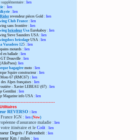
e
supplémentaire :
lien
ie
:
lien
lkyrie
:
lien
 Rider
revendeur pièces Gold
:
lien
wing Club France
:
lien
wing sans frontière
:
lien
wing
bricoleur
Usa
Eurekaboy
:
lien
dwing Steve Saunders USA
:
lien
ingdocs bricolag
e USA
:
lien
 Varadero 12
5 :
lien
opains motards :
lien
d en ballade
:
lien
-GT Deauville
:
lien
 (AlloPneu):
lien
rque bagagère
moto
:
lien
rque Squire constructeur
:
lien
o Moto 67 (RMC67)
:
lien
 des Alpes françaises
:
lien
 routière - Xavier LEBEAU (67)
:
lien
e Gentilini
:
lien
ge Magazine info USA
:
lien
------------------------------------
Utilitaires
teur REVERSO
:
lien
e France IGN :
lien
(
New
)
ropéenne d'assurance maladie
:
lien
votre itinéraire et le
Coût
:
lien
sseur Degrés / Fahrenheit
:
lien
:
isseur Km / miles
lien