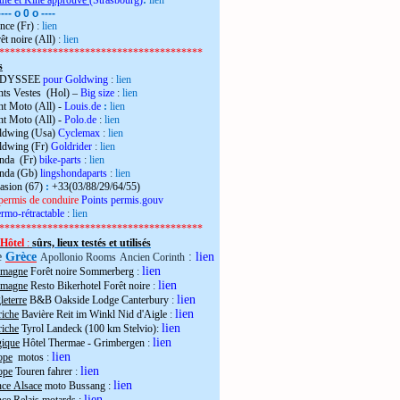
the et Kiné approuvé
(Strasbourg)
:
lien
---- o 0 o ----
nce (Fr)
:
lien
êt noire (All)
:
lien
**************************************
s
 ODYSSEE
pour Goldwing
:
lien
ts Vestes (Hol) –
Big size
:
lien
t Moto (All) -
Louis.de
:
lien
t Moto (All) -
Polo.de
:
lien
ldwing (Usa)
Cyclemax
:
lien
ldwing (Fr)
Goldrider
:
lien
onda (Fr)
bike-parts
:
lien
onda (Gb)
lingshondaparts
:
lien
casion (67)
:
+33(03/88/29/64/55)
permis de conduire
Points permis.gouv
rmo-rétractable
:
lien
**************************************
Hôtel
:
sûrs, lieux testés et utilisés
e
Grèce
:
lien
Apollonio Rooms
Ancien Corinth
lien
emagne
Forêt noire Sommerberg
:
lien
emagne
Resto Bikerhotel Forêt noire
:
lien
eterre
B&B Oakside Lodge Canterbury
:
lien
riche
Bavière Reit im Winkl Nid d'Aigle
:
lien
riche
Tyrol Landeck (100 km Stelvio):
lien
gique
Hôtel Thermae - Grimbergen
:
lien
ope
motos
:
lien
ope
Touren fahrer
:
lien
nce Alsace
moto Bussang :
lien