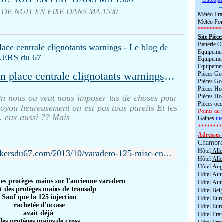
*
Ostéopa
-
 DE NUIT EN FIXE DANS MA 1500
Météo Fra
Météo For
********
Site Pièce
Batterie
Equipemen
Equipemen
Equipemen
Varadero 125 - mise en place centrale clignotants warnings - Le blog de UNSER'S BANDE DE BIKERS du 67
Pièces Go
Pièces Go
Pièces H
n nous ou veut nous imposer tas de choses pour
Pièces H
Pièces oc
oyou heureusement on est pas tous pareils Et les
Points au 
.... eux aussi ?? Mais
Gaines
the
********
Adresses 
Chambr
Hôtel
All
http://www.unsersbandebikersdu67.com/2013/10/varadero-125-mise-en-place-centrale-clignotants-warnings.html
Hôtel
All
Hôtel
Angl
Hôtel
Aut
des protèges mains sur l'ancienne varadero
Hôtel
Aut
nt des protèges mains de transalp
Hôtel
Bel
Sauf que la 125 injection
Hôtel
Eur
rachetée d'occase
Hôtel
Eur
avait déjà
Hôtel
Fra
des protèges mains de cross