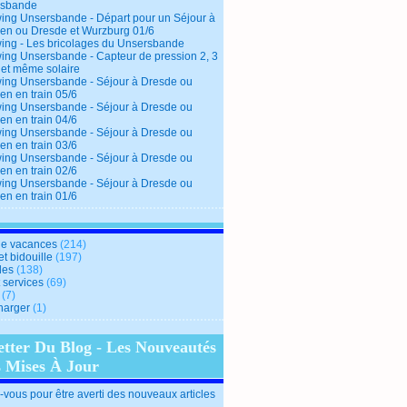
rsbande
ing Unsersbande - Départ pour un Séjour à
en ou Dresde et Wurzburg 01/6
ing - Les bricolages du Unsersbande
ing Unsersbande - Capteur de pression 2, 3
 et même solaire
ing Unsersbande - Séjour à Dresde ou
en en train 05/6
ing Unsersbande - Séjour à Dresde ou
en en train 04/6
ing Unsersbande - Séjour à Dresde ou
en en train 03/6
ing Unsersbande - Séjour à Dresde ou
en en train 02/6
ing Unsersbande - Séjour à Dresde ou
en en train 01/6
e vacances
(214)
et bidouille
(197)
des
(138)
t services
(69)
(7)
harger
(1)
etter Du Blog - Les Nouveautés
s Mises À Jour
vous pour être averti des nouveaux articles