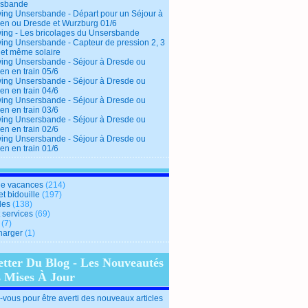
rsbande
ing Unsersbande - Départ pour un Séjour à
en ou Dresde et Wurzburg 01/6
ing - Les bricolages du Unsersbande
ing Unsersbande - Capteur de pression 2, 3
 et même solaire
ing Unsersbande - Séjour à Dresde ou
en en train 05/6
ing Unsersbande - Séjour à Dresde ou
en en train 04/6
ing Unsersbande - Séjour à Dresde ou
en en train 03/6
ing Unsersbande - Séjour à Dresde ou
en en train 02/6
ing Unsersbande - Séjour à Dresde ou
en en train 01/6
e vacances
(214)
et bidouille
(197)
des
(138)
t services
(69)
(7)
harger
(1)
etter Du Blog - Les Nouveautés
s Mises À Jour
vous pour être averti des nouveaux articles