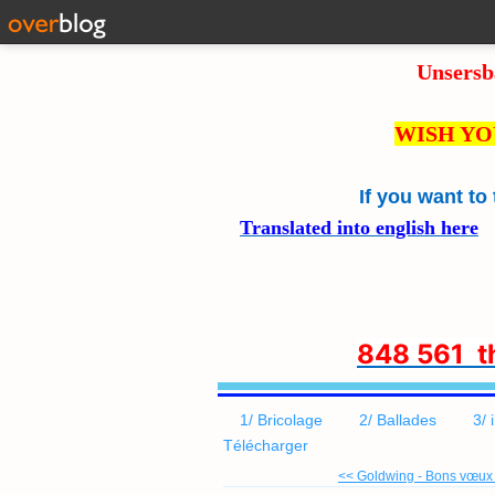
Unsersb
WISH YO
If you want to
Translated into english here
8
48 561 
1/ Bricolage
2/ Ballades
3/ 
Télécharger
<< Goldwing - Bons vœux