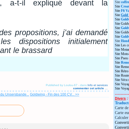
, a-t-il expliqué devant la
Site
coffr
Site
Croat
Site
F6 Va
Site
Gold
Site
Gold
Site Gold
Site
Gold
 des propositions, j’ai demandé
Site Gol
Site
Goldw
s dispositions initialement
Site
Honda
Site Les c
ant le brassard
Site Motar
Site Moto
Site Pneu
Site
Remo
Site Remo
Site Rétr
Site Route
Site Sécu
Site Voyag
Published by Loulou-67
-
dans
Info et services
Site Voya
commenter cet article
…
---------
 du Unsersbande...
Goldwing - Fin des 100 CV... >>
Divers
: 
Traduc
Carte d
Carte eu
Calculer 
Converti
Convert