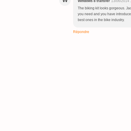
W
Windows 8 transfer
13/06/2014 
The biking kit looks gorgeous. Ja
you need and you have introduced
best ones in the bike industry.
Répondre