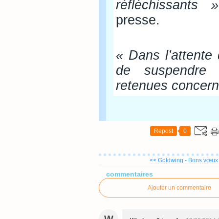
réfléchissants »
presse.
« Dans l’attente
de suspendre le
retenues concern
Repost
0
<< Goldwing - Bons vœux
commentaires
Ajouter un commentaire