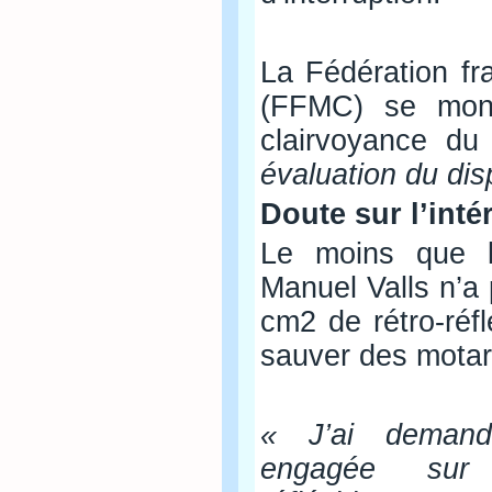
La Fédération fr
(FFMC) se mont
clairvoyance du
évaluation du disp
Doute sur l’inté
Le moins que l’
Manuel Valls n’a 
cm2 de rétro-réf
sauver des motar
« J’ai demandé
engagée sur 