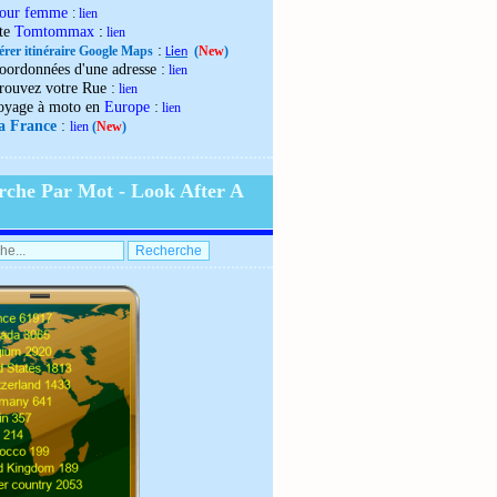
our femme
:
lien
:
ite
Tomtommax
lien
:
érer itinéraire Google Maps
(
New
)
Lien
:
oordonnées d'une adresse
lien
:
rouvez votre Rue
lien
:
oyage à moto en
Europe
lien
:
la France
lien
(
New
)
rche Par Mot - Look After A