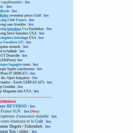
e
supplémentaire :
lien
ie
:
lien
lkyrie
:
lien
 Rider
revendeur pièces Gold
:
lien
wing Club France
:
lien
wing sans frontière
:
lien
wing
bricoleur
Usa
Eurekaboy
:
lien
dwing Steve Saunders USA
:
lien
ingdocs bricolag
e USA
:
lien
 Varadero 12
5 :
lien
opains motards :
lien
d en ballade
:
lien
-GT Deauville
:
lien
 (AlloPneu):
lien
rque bagagère
moto
:
lien
rque Squire constructeur
:
lien
o Moto 67 (RMC67)
:
lien
 des Alpes françaises
:
lien
 routière - Xavier LEBEAU (67)
:
lien
e Gentilini
:
lien
ge Magazine info USA
:
lien
------------------------------------
Utilitaires
teur REVERSO
:
lien
e France IGN :
lien
(
New
)
ropéenne d'assurance maladie
:
lien
votre itinéraire et le
Coût
:
lien
sseur Degrés / Fahrenheit
:
lien
:
isseur Km / miles
lien