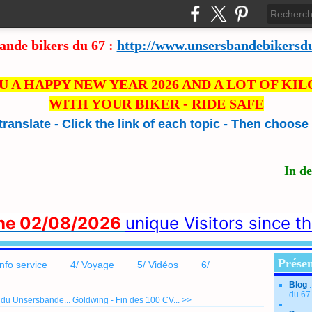
ande bikers du 67 :
http://www.unsersbandebikersd
U A HAPPY NEW YEAR 2026 AND A LOT OF KI
WITH YOUR BIKER - RIDE SAFE
 translate - Click the link of each topic - Then choos
In d
the 02/08/2026
unique Visitors since t
Présen
info service
4/ Voyage
5/ Vidéos
6/
Blog
du 67
 du Unsersbande...
Goldwing - Fin des 100 CV... >>