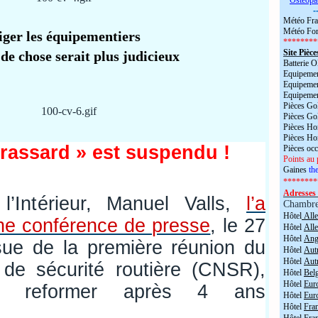
*
Ostéopa
-
Météo Fra
Météo For
iger les équipementiers
********
Site Pièce
 de chose serait plus judicieux
Batterie
Equipemen
Equipemen
Equipemen
Pièces Go
Pièces Go
Pièces H
Pièces H
brassard » est suspendu !
Pièces oc
Points au 
Gaines
the
********
Adresses 
l’Intérieur, Manuel Valls,
l’a
Chambr
Hôtel
All
ne conférence de presse
, le 27
Hôtel
All
Hôtel
Angl
sue de la première réunion du
Hôtel
Aut
Hôtel
Aut
 de sécurité routière (CNSR),
Hôtel
Bel
Hôtel
Eur
de reformer après 4 ans
Hôtel
Eur
Hôtel
Fra