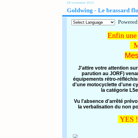
29 novembre 2012
Goldwing - Le brassard fl
Powered
Enfin une 
M
Mes
J'attire votre attention s
parution au JORF) venant
équipements rétro-réfléchi
d'une motocyclette d'une cy
la catégorie L5
Vu l'absence d'arrêté prévo
la verbalisation du non p
YES 