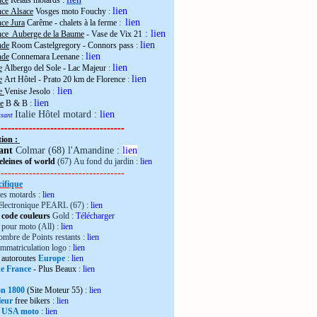
nce
Relais motards :
lien
nce Alsace
Vosges moto Fouchy
:
lien
ce Jura
Carême - chalets à la ferme
:
:
lien
nce Auberge de la Baume
- Vase de Vix 21
lien
nde
Room Castelgregory - Connors pass
:
lien
nde
Connemara Leenane
:
lien
e
Albergo del Sole - Lac Majeur
:
lien
e
Art Hôtel - Prato 20 km de Florence
:
lien
ie
Venise Jesolo
:
lien
e
B & B
:
Italie Hôtel motard :
lien
essant
------------------------------------
tion :
ant
Colmar (68) l'Amandine :
lien
leines of world
(67) Au fond du jardin :
lien
------------------------------------
ifique
es motards :
lien
électronique PEARL (67) :
lien
 code couleurs
Gold :
Télécharger
pour moto (All) :
lien
mbre de Points restants :
lien
immatriculation logo :
lien
autoroutes
Europe
:
lien
de France
- Plus Beaux
:
lien
ron 1800
(Site Moteur 55)
:
lien
leur
free bikers
:
lien
 USA moto
:
lien