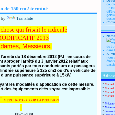
Descr
couple
uo de 150 cm2 terminé
En lai
diffé
goldwi
 by
Translate
desso
Conta
chose qui frisait le ridicule
Name
ODIFICATIF 2013
dames, Messieurs,
À Pro
ur l'arrêté du 18 décembre 2012 (PJ - en cours de
nous a
 abroger l'arrêté du 3 janvier 2012 relatif aux
étant 
passio
ssants portés par tous conducteurs ou passagers
lindrée supérieure à 125 cm3 ou d'un véhicule de
e d'une puissance supérieure à 15kW.
Adress
yant les modalités d'application de cette mesure,
*
Manuel 
*
Manuel 
ort des équipements cités
supra
est impossible.
*
Manuel 
*
Manuel
!!
-
MERCI ROCCO POUR LA PRECISION
*
Mécano 
*
Mécano
*
Garage 