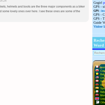
14:24
Gogirl
p
ckets, helmets and boots are the three major components as a biker
GPS - s
GPS
: ins
 some lovely ones over here. I see these ones are some of the
GPS - C
GPS - T
Guide V
Visiter 
Reche
Word