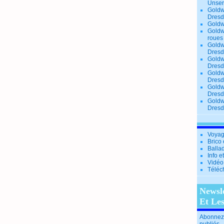
Unse
Goldw
Dresd
Goldw
Goldw
roues
Goldw
Dresd
Goldw
Dresd
Goldw
Dresd
Goldw
Dresd
Goldw
Dresd
Voyag
Brico 
Balla
Info e
Vidéo
Téléc
Newsl
Et Le
Abonnez-