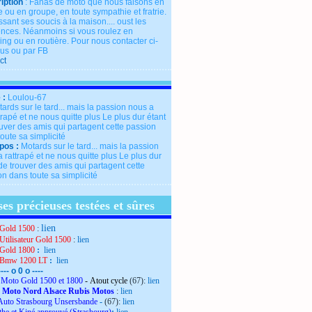
iption
: Fanas de moto que nous faisons en
 ou en groupe, en toute sympathie et fratrie.
ssant ses soucis à la maison.... oust les
rences. Néanmoins si vous roulez en
ng ou en routière. Pour nous contacter ci-
us ou par FB
ct
 :
Loulou-67
pos :
Motards sur le tard... mais la passion
 rattrapé et ne nous quitte plus Le plus dur
de trouver des amis qui partagent cette
n dans toute sa simplicité
es précieuses testées et sûres
lien
Gold 1500
:
Utilisateur Gold 1500
:
lien
Gold 1800
:
lien
 Bmw 1200 LT
:
lien
---- o 0 o ----
Moto Gold 1500 et 1800
- Atout cycle
(67):
lien
 Moto Nord Alsace Rubis Motos
:
lien
Auto Strasbourg Unsersbande
-
(67):
lien