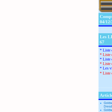
Compte
04/12
Les L
67
* Liste
*
Liste
*
Liste
*
Liste
*
Les v
*
Liste 
Articl
Goldw
Dresd
Goldw