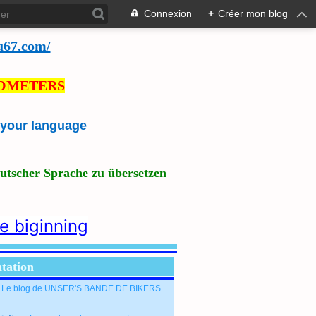
Connexion
+
Créer mon blog
u67.com/
LOMETERS
e your language
eutscher Sprache zu übersetzen
he biginning
tation
: Le blog de UNSER'S BANDE DE BIKERS