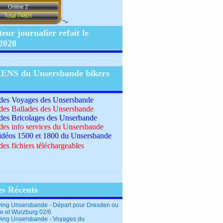
">
ur journalier refait le
/2020
IENS du Unsersbande bikers
 des Voyages des Unsersbande
 des Ballades des Unsersbande
 des Bricolages des Unserbande
 des info services du Unsersbande
idéos 1500 et 1800 du Unsersbande
des fichiers téléchargeables
es Récents
ing Unsersbande - Départ pour Dresden ou
e et Wurzburg 02/6
ing Unsersbande - Voyages du