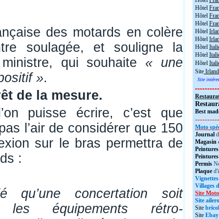
Hôtel
Fra
Hôtel
Fra
Hôtel
Fran
Hôtel
Fra
ançaise des motards en colère
Hôtel
Irla
Hôtel
Irla
re soulagée, et souligne la
Hôtel
Itali
Hôtel
Itali
 ministre, qui souhaite
« une
Hôtel
Ital
Site
Irland
ositif »
.
Site intér
---------
rêt de la mesure.
Restaura
Restaur
on puisse écrire, c’est que
Best made
---------
pas l’air de considérer que 150
Moto spéc
Journal
d
lexion sur le bras permettra de
Magasin
Peintures
ds :
Peintures
Permis
No
Plaque
d'
Vignettes
Villages 
 qu’une concertation soit
Site Moto
Site aile
les équipements rétro-
Site
brico
Site
Ebay