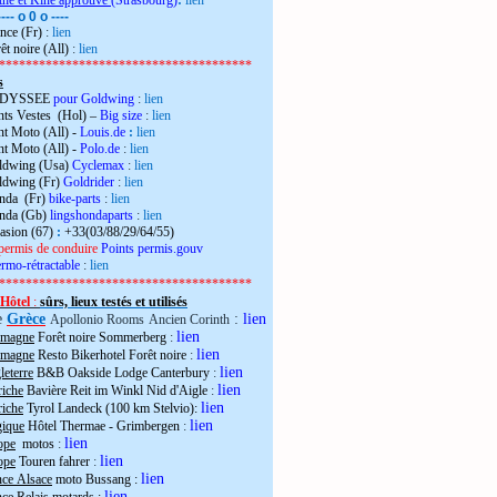
the et Kiné approuvé
(Strasbourg)
:
lien
---- o 0 o ----
nce (Fr)
:
lien
êt noire (All)
:
lien
**************************************
s
 ODYSSEE
pour Goldwing
:
lien
ts Vestes (Hol) –
Big size
:
lien
t Moto (All) -
Louis.de
:
lien
t Moto (All) -
Polo.de
:
lien
ldwing (Usa)
Cyclemax
:
lien
ldwing (Fr)
Goldrider
:
lien
onda (Fr)
bike-parts
:
lien
onda (Gb)
lingshondaparts
:
lien
casion (67)
:
+33(03/88/29/64/55)
permis de conduire
Points permis.gouv
rmo-rétractable
:
lien
**************************************
Hôtel
:
sûrs, lieux testés et utilisés
e
Grèce
:
lien
Apollonio Rooms
Ancien Corinth
lien
emagne
Forêt noire Sommerberg
:
lien
emagne
Resto Bikerhotel Forêt noire
:
lien
eterre
B&B Oakside Lodge Canterbury
:
lien
riche
Bavière Reit im Winkl Nid d'Aigle
:
lien
riche
Tyrol Landeck (100 km Stelvio):
lien
gique
Hôtel Thermae - Grimbergen
:
lien
ope
motos
:
lien
ope
Touren fahrer
:
lien
nce Alsace
moto Bussang :
lien