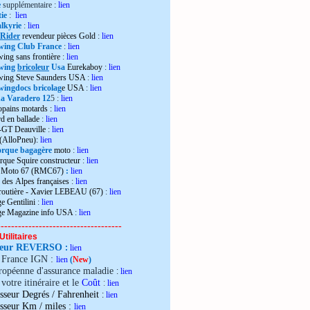
e
supplémentaire :
lien
ie
:
lien
lkyrie
:
lien
 Rider
revendeur pièces Gold
:
lien
wing Club France
:
lien
wing sans frontière
:
lien
wing
bricoleur
Usa
Eurekaboy
:
lien
dwing Steve Saunders USA
:
lien
ingdocs bricolag
e USA
:
lien
 Varadero 12
5 :
lien
opains motards :
lien
d en ballade
:
lien
-GT Deauville
:
lien
 (AlloPneu):
lien
rque bagagère
moto
:
lien
rque Squire constructeur
:
lien
o Moto 67 (RMC67)
:
lien
 des Alpes françaises
:
lien
 routière - Xavier LEBEAU (67)
:
lien
e Gentilini
:
lien
ge Magazine info USA
:
lien
------------------------------------
Utilitaires
teur REVERSO
:
lien
e France IGN :
lien
(
New
)
ropéenne d'assurance maladie
:
lien
votre itinéraire et le
Coût
:
lien
sseur Degrés / Fahrenheit
:
lien
:
isseur Km / miles
lien