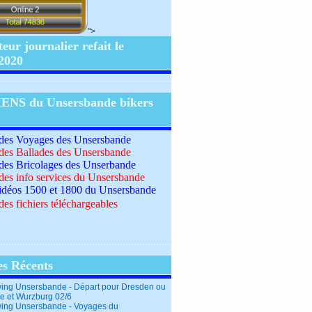
">
ur journalier refait le
/2020
IENS du Unsersbande bikers
 des Voyages des Unsersbande
 des Ballades des Unsersbande
 des Bricolages des Unserbande
 des info services du Unsersbande
idéos 1500 et 1800 du Unsersbande
des fichiers téléchargeables
es Récents
ing Unsersbande - Départ pour Dresden ou
e et Wurzburg 02/6
ing Unsersbande - Voyages du