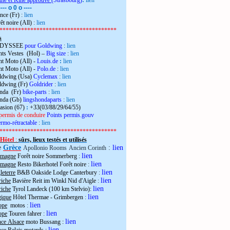
the et Kiné approuvé
(Strasbourg)
:
lien
---- o 0 o ----
nce (Fr)
:
lien
êt noire (All)
:
lien
**************************************
s
 ODYSSEE
pour Goldwing
:
lien
ts Vestes (Hol) –
Big size
:
lien
t Moto (All) -
Louis.de
:
lien
t Moto (All) -
Polo.de
:
lien
ldwing (Usa)
Cyclemax
:
lien
ldwing (Fr)
Goldrider
:
lien
onda (Fr)
bike-parts
:
lien
onda (Gb)
lingshondaparts
:
lien
casion (67)
:
+33(03/88/29/64/55)
permis de conduire
Points permis.gouv
rmo-rétractable
:
lien
**************************************
Hôtel
:
sûrs, lieux testés et utilisés
e
Grèce
:
lien
Apollonio Rooms
Ancien Corinth
lien
emagne
Forêt noire Sommerberg
:
lien
emagne
Resto Bikerhotel Forêt noire
:
lien
eterre
B&B Oakside Lodge Canterbury
:
lien
riche
Bavière Reit im Winkl Nid d'Aigle
:
lien
riche
Tyrol Landeck (100 km Stelvio):
lien
gique
Hôtel Thermae - Grimbergen
:
lien
ope
motos
:
lien
ope
Touren fahrer
:
lien
nce Alsace
moto Bussang :
lien