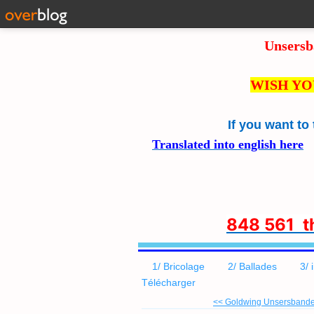
Unsersb
WISH YO
If you want to
Translated into english here
8
48 561 
1/ Bricolage
2/ Ballades
3/ 
Télécharger
<< Goldwing Unsersbande 