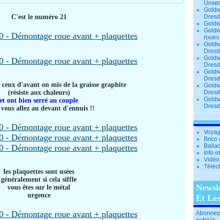
Unse
Goldw
C'est le numéro 21
Dresd
Goldw
Goldw
roues
Goldw
Dresd
Goldw
Dresd
Goldw
Dresd
ceux d'avant on mis de la graisse graphite
Goldw
(résiste aux chaleurs)
Dresd
Goldw
et ont bien serré au couple
Dresd
 vous allez au devant d'ennuis !!
Voyag
Brico 
Balla
Info e
Vidéo
Téléc
les plaquettes sont usées
généralement si cela siffle
Newsl
vous êtes sur le métal
urgence
Et Le
Abonnez-