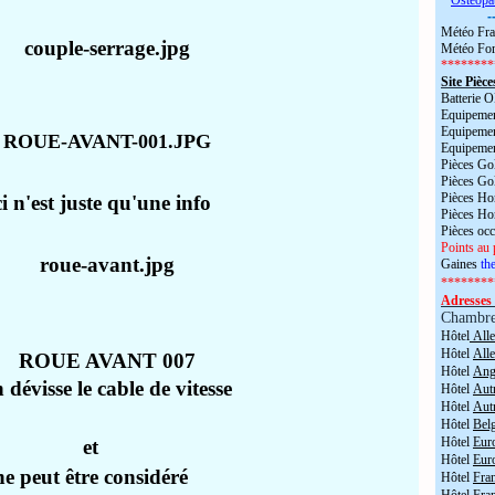
*
Ostéopa
-
Météo Fra
Météo For
********
Site Pièce
Batterie
Equipemen
Equipemen
Equipemen
Pièces Go
Pièces Go
Pièces H
i n'est juste qu'une info
Pièces H
Pièces oc
Points au 
Gaines
the
********
Adresses 
Chambr
Hôtel
All
Hôtel
All
Hôtel
Angl
 dévisse le cable de vitesse
Hôtel
Aut
Hôtel
Aut
Hôtel
Bel
Hôtel
Eur
et
Hôtel
Eur
ne peut être considéré
Hôtel
Fra