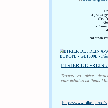
Dé
si graisse 
elles s
Gén
les fentes
i
car sinon vo
Trouvez vos pièces détac
vues éclatées en ligne. Mo