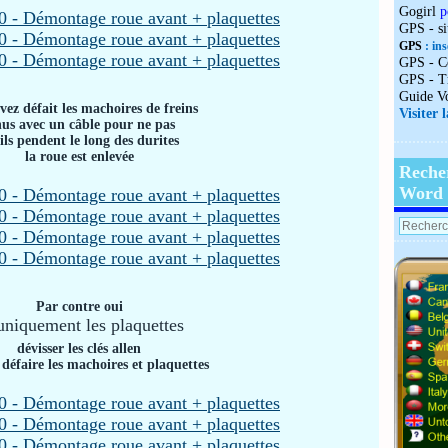
Gogirl
p
GPS - s
GPS
: ins
GPS - C
GPS - T
Guide V
vez défait les machoires de freins
Visiter 
nus avec un câble pour ne pas
ils pendent le long des durites
la roue est enlevée
Reche
Word
Par contre oui
 uniquement les plaquettes
dévisser les clés allen
 défaire les machoires et plaquettes