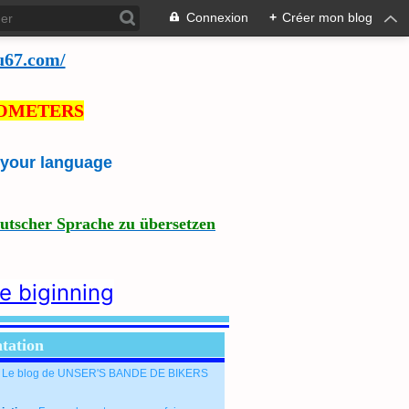
Connexion
+
Créer mon blog
u67.com/
LOMETERS
e your language
eutscher Sprache zu übersetzen
he biginning
tation
: Le blog de UNSER'S BANDE DE BIKERS