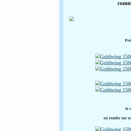
comme
Pré
le 
on tombe sur u