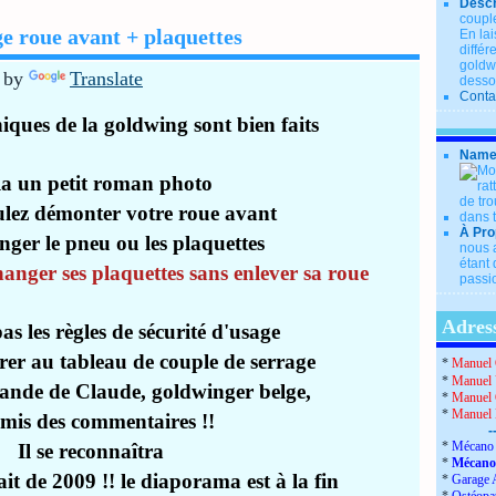
Descr
couple
 roue avant + plaquettes
En lai
diffé
goldwi
 by
Translate
desso
Conta
hniques de la goldwing
sont bien faits
Name
la un petit roman photo
ulez démonter votre roue avant
À Pro
ger le pneu ou les plaquettes
nous a
étant 
hanger ses plaquettes sans enlever sa roue
passio
Adress
as les règles de sécurité d'usage
érer au tableau de couple de serrage
*
Manuel 
*
Manuel 
mande de Claude, goldwinger belge,
*
Manuel 
*
Manuel
i mis des commentaires !!
-
*
Mécano 
Il se reconnaîtra
*
Mécano
tait de 2009 !! le diaporama est à la fin
*
Garage 