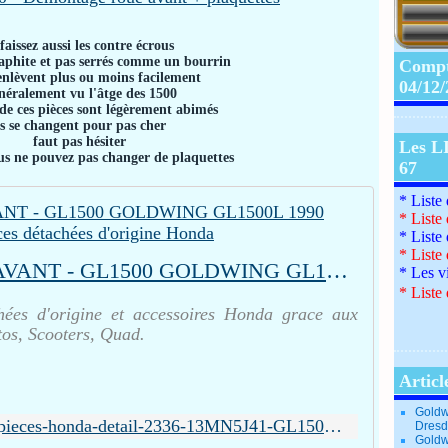
faissez aussi les contre écrous
graphite et pas serrés comme un bourrin
Compte
'enlèvent plus ou moins facilement
04/12
éralement vu l'âtge des 1500
 de ces pièces sont légèrement abimés
ls se changent pour pas cher
faut pas hésiter
Les L
us ne pouvez pas changer de plaquettes
67
* Liste
*
Liste
*
Liste
*
Liste
ETRIER DE FREIN AVANT - GL1500 GOLDWING GL1500L 1990 EUROPE - GL1500L - Pièces détachées d'origine Honda
*
Les v
*
Liste 
hées d'origine et accessoires Honda grace aux
tos, Scooters, Quad.
Articl
Goldw
https://www.bike-parts.fr/pieces-honda-detail-2336-13MN5J41-GL1500L-1990-F__1100-GL1500+GOLDWING.html
Dresd
Goldw