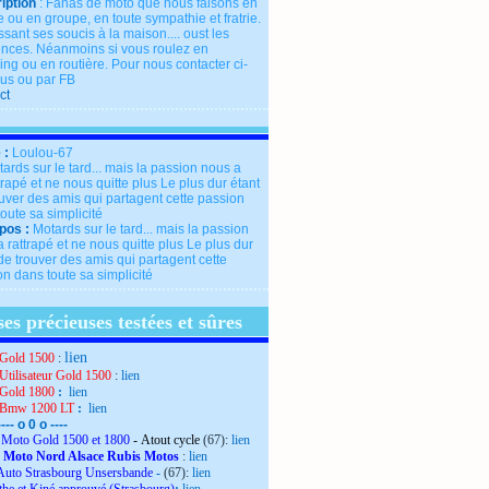
iption
: Fanas de moto que nous faisons en
 ou en groupe, en toute sympathie et fratrie.
ssant ses soucis à la maison.... oust les
rences. Néanmoins si vous roulez en
ng ou en routière. Pour nous contacter ci-
us ou par FB
ct
 :
Loulou-67
pos :
Motards sur le tard... mais la passion
 rattrapé et ne nous quitte plus Le plus dur
de trouver des amis qui partagent cette
n dans toute sa simplicité
es précieuses testées et sûres
lien
Gold 1500
:
Utilisateur Gold 1500
:
lien
Gold 1800
:
lien
 Bmw 1200 LT
:
lien
---- o 0 o ----
Moto Gold 1500 et 1800
- Atout cycle
(67):
lien
 Moto Nord Alsace Rubis Motos
:
lien
Auto Strasbourg Unsersbande
-
(67):
lien