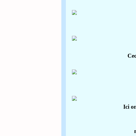
Cec
Ici on