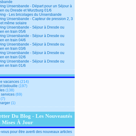
rsbande
ing Unsersbande - Départ pour un Séjour à
en ou Dresde et Wurzburg 01/6
ing - Les bricolages du Unsersbande
ing Unsersbande - Capteur de pression 2, 3
 et même solaire
ing Unsersbande - Séjour à Dresde ou
en en train 05/6
ing Unsersbande - Séjour à Dresde ou
en en train 04/6
ing Unsersbande - Séjour à Dresde ou
en en train 03/6
ing Unsersbande - Séjour à Dresde ou
en en train 02/6
ing Unsersbande - Séjour à Dresde ou
en en train 01/6
e vacances
(214)
et bidouille
(197)
des
(138)
t services
(69)
(7)
harger
(1)
etter Du Blog - Les Nouveautés
s Mises À Jour
vous pour être averti des nouveaux articles