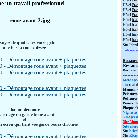
Hôtel
Fra
 un travail professionnel
Hôtel
Fra
Hôtel
Fran
Hôtel
Fra
Hôtel
Irla
Hôtel
Irla
Hôtel
Itali
Hôtel
Itali
Hôtel
Ital
voyez de quoi caler votre gold
Site
Irland
une fois la roue enlevée
Site intér
---------
Restaura
Restaur
Best made
---------
Moto spéc
Journal
d
Magasin
Peintures
Peintures
Permis
No
Plaque
d'
Bon on démonte
Vignettes
carénage du garde boue avant
Villages 
et
Site Moto
n ecrou qui tient vos garde boues chromés
Site aile
Site
brico
Site
Ebay