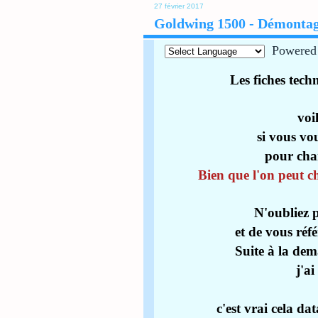
27 février 2017
Goldwing 1500 - Démontage
Powered
Les fiches tec
voi
si vous vo
pour chan
Bien que l'on peut c
N'oubliez p
et de vous réf
Suite à la de
j'a
c'est vrai cela da