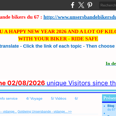
ande bikers du 67 :
http://www.unsersbandebikersd
U A HAPPY NEW YEAR 2026 AND A LOT OF KI
WITH YOUR BIKER - RIDE SAFE
 translate - Click the link of each topic - Then choos
In d
the 02/08/2026
unique Visitors since t
Présen
info service
4/ Voyage
5/ Vidéos
6/
Blog
du 67
- vidange...
Goldwing Unsersbande - vidange... >>