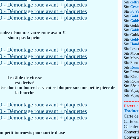
Site
coffr
Site
Croat
Site
F6 Va
Site
Gold
Site
Gold
Site Gold
Site
Gold
voulez démonter votre roue avant !!
Site Gol
sinon pas la peine
Site
Goldw
Site
Honda
Site Les c
Site Motar
Site Moto
Site Pneu
Site
Remo
Site Remo
Site Rétr
Le câble de vitesse
Site Route
est dévissé
Site Sécu
ièce dont un bourrelet vient se bloquer sur une petite pièce de
Site Voyag
la fourche
Site Voya
---------
Divers
: 
Traduc
Carte d
Carte eu
Calculer 
Converti
n petit tournevis pour sortir d'axe
Convert