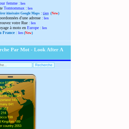
our femme
:
lien
:
ite
Tomtommax
lien
:
érer itinéraire Google Maps
(
New
)
Lien
:
oordonnées d'une adresse
lien
:
rouvez votre Rue
lien
:
oyage à moto en
Europe
lien
:
la France
lien
(
New
)
rche Par Mot - Look After A