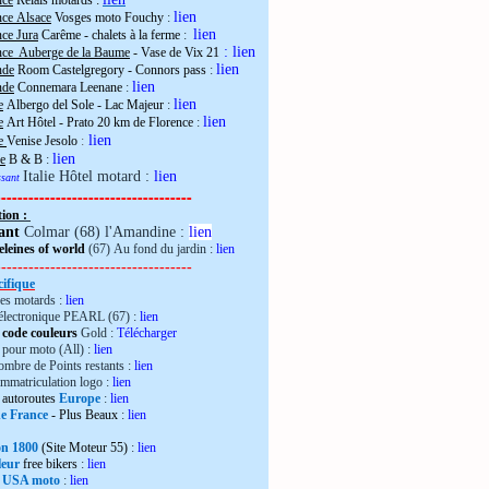
nce
Relais motards :
lien
nce Alsace
Vosges moto Fouchy
:
lien
ce Jura
Carême - chalets à la ferme
:
:
lien
nce Auberge de la Baume
- Vase de Vix 21
lien
nde
Room Castelgregory - Connors pass
:
lien
nde
Connemara Leenane
:
lien
e
Albergo del Sole - Lac Majeur
:
lien
e
Art Hôtel - Prato 20 km de Florence
:
lien
ie
Venise Jesolo
:
lien
e
B & B
:
Italie Hôtel motard :
lien
essant
------------------------------------
tion :
ant
Colmar (68) l'Amandine :
lien
leines of world
(67) Au fond du jardin :
lien
------------------------------------
ifique
es motards :
lien
électronique PEARL (67) :
lien
 code couleurs
Gold :
Télécharger
pour moto (All) :
lien
mbre de Points restants :
lien
immatriculation logo :
lien
autoroutes
Europe
:
lien
de France
- Plus Beaux
:
lien
ron 1800
(Site Moteur 55)
:
lien
leur
free bikers
:
lien
 USA moto
:
lien