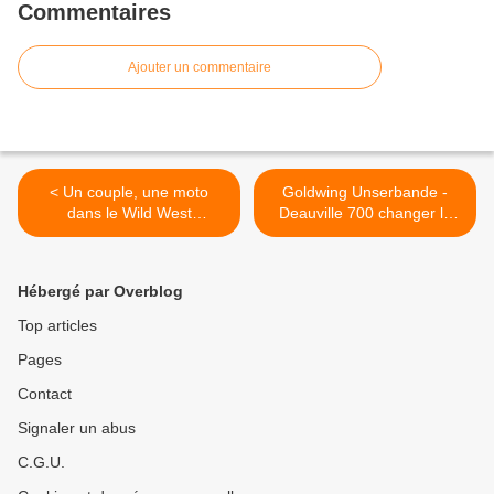
Commentaires
Ajouter un commentaire
< Un couple, une moto
Goldwing Unserbande -
dans le Wild West
Deauville 700 changer le
américain 19éme jour -
liquide de freins ; change oil
Santa Barbara à Los
brakes >
Angeles
Hébergé par Overblog
Top articles
Pages
Contact
Signaler un abus
C.G.U.