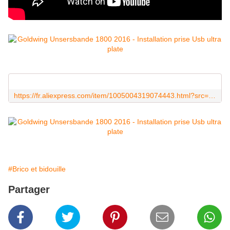
https://fr.aliexpress.com/item/1005004319074443.html?src=google&src=google&albch=shopping&acnt=248-630-5778&slnk=&plac=&mtctp=&albbt=Google_7_shopping&gclsrc=aw.ds&albagn=888888&isSmbAutoCall=false&needSmbHouyi=false&src=google&albch=shopping&acnt=248-630-5778&slnk=&plac=&mtctp=&albbt=Google_7_shopping&gclsrc=aw.ds&albagn=888888&ds_e_adid=&ds_e_matchtype=&ds_e_device=c&ds_e_network=x&ds_e_product_group_id=&ds_e_product_id=fr1005004319074443&ds_e_product_merchant_id=569529375&ds_e_product_country=FR&ds_e_product_language=fr&ds_e_product_channel=online&ds_e_product_store_id=&ds_url_v=2&albcp=20796484796&albag=&isSmbAutoCall=false&needSmbHouyi=false&gad_source=1&gclid=CjwKCAiAqY6tBhAtEiwAHeRopTB94nSRkQ3hzkmS2TbqvU12Zwv7OeiszW2eveZVX956Y1lxtMwxThoCBcoQAvD_BwE&aff_fcid=0d1ba792a86f423887d325fee0132196-1705260316313-07486-UneMJZVf&aff_fsk=UneMJZVf&aff_platform=aaf&sk=UneMJZVf&aff_trace_key=0d1ba792a86f423887d325fee0132196-1705260316313-07486-UneMJZVf&terminal_id=98114974d83e444d806f0bf5977e0a1e&afSmartRedirect=y
#Brico et bidouille
Partager