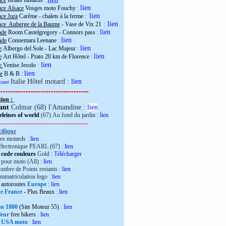
nce
Relais motards :
lien
nce Alsace
Vosges moto Fouchy
:
lien
ce Jura
Carême - chalets à la ferme
:
:
lien
nce Auberge de la Baume
- Vase de Vix 21
lien
nde
Room Castelgregory - Connors pass
:
lien
nde
Connemara Leenane
:
lien
e
Albergo del Sole - Lac Majeur
:
lien
e
Art Hôtel - Prato 20 km de Florence
:
lien
ie
Venise Jesolo
:
lien
e
B & B
:
Italie Hôtel motard :
lien
essant
------------------------------------
tion :
ant
Colmar (68) l'Amandine :
lien
leines of world
(67) Au fond du jardin :
lien
------------------------------------
ifique
es motards :
lien
électronique PEARL (67) :
lien
 code couleurs
Gold :
Télécharger
pour moto (All) :
lien
mbre de Points restants :
lien
immatriculation logo :
lien
autoroutes
Europe
:
lien
de France
- Plus Beaux
:
lien
ron 1800
(Site Moteur 55)
:
lien
leur
free bikers
:
lien
 USA moto
:
lien