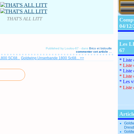
THAT'S ALL LITT
Compte
04/12
Les L
Published by Loulou-67
-
dans
Brico et bidouille
67
commenter cet article
…
800 SC68...
Goldwing Unserbande 1800 Sc68... >>
* Liste
*
Liste
*
Liste
*
Liste
*
Les v
*
Liste 
Articl
Goldw
Dresd
Goldw