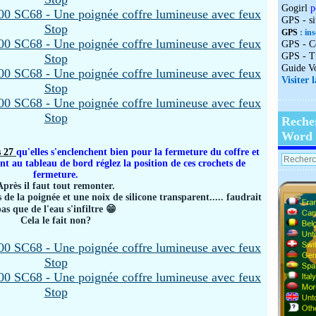
Gogirl
p
GPS - s
GPS
: ins
GPS - C
GPS - T
Guide V
Visiter 
Reche
Word
s 27
qu'elles s'enclenchent bien pour la fermeture du coffre et
t au tableau de bord réglez la position de ces crochets de
fermeture.
Après il faut tout remonter.
vis de la poignée et une noix de silicone transparent..... faudrait
as que de l'eau s'infiltre 😁
Cela le fait non?