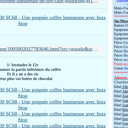
https://www.gold-rider.fr/poignee-lumineuse-de-top-case-goldwing-gl1800-kuryakyn-3215.html
*
Ostéopa
-
Météo Fra
Météo For
********
Site Pièce
Batterie
Equipemen
Equipemen
Equipemen
Pièces Go
Pièces Go
https://fr.aliexpress.com/item/1005002027783646.html?src=google&src=google&albch=shopping&acnt=248-630-5778&slnk=&plac=&mtctp=&albbt=Google_7_shopping&gclsrc=aw.ds&albagn=888888&isSmbAutoCall=false&needSmbHouyi=false&src=google&albch=shopping&acnt=248-630-5778&slnk=&plac=&mtctp=&albbt=Google_7_shopping&gclsrc=aw.ds&albagn=888888&ds_e_adid=&ds_e_matchtype=&ds_e_device=c&ds_e_network=x&ds_e_product_group_id=&ds_e_product_id=fr1005002027783646&ds_e_product_merchant_id=107146842&ds_e_product_country=FR&ds_e_product_language=fr&ds_e_product_channel=online&ds_e_product_store_id=&ds_url_v=2&albcp=20180143323&albag=&isSmbAutoCall=false&needSmbHouyi=false&gad_source=1&gclid=Cj0KCQiA2KitBhCIARIsAPPMEhKl6M4SiT5Y5fMBlzh1HKJ-8E8KyM9IB2xFTI9dBs-DJkYvHNxKWPoaAiuXEALw_wcB&aff_fcid=c3a7afe1b7ad45808a8adf90e8bc0010-1705683760320-03687-UneMJZVf&aff_fsk=UneMJZVf&aff_platform=aaf&sk=UneMJZVf&aff_trace_key=c3a7afe1b7ad45808a8adf90e8bc0010-1705683760320-03687-UneMJZVf&terminal_id=98114974d83e444d806f0bf5977e0a1e&afSmartRedirect=y
Pièces H
Pièces H
Pièces oc
Points au 
1/ Atteindre le 12v
Gaines
the
nter la partie inférieure du coffre
********
Et il y en a des vis
Adresses 
etez plus vos boites de chocolat
Chambr
Hôtel
All
Hôtel
All
Hôtel
Angl
Hôtel
Aut
Hôtel
Aut
Hôtel
Bel
Hôtel
Eur
Hôtel
Eur
Hôtel
Fra