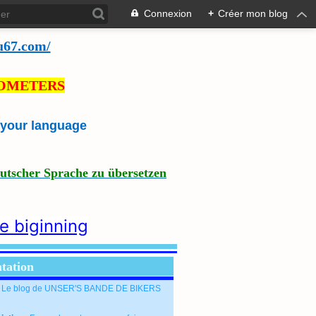
Connexion
+
Créer mon blog
u67.com/
LOMETERS
e your language
eutscher Sprache zu übersetzen
he biginning
tation
: Le blog de UNSER'S BANDE DE BIKERS