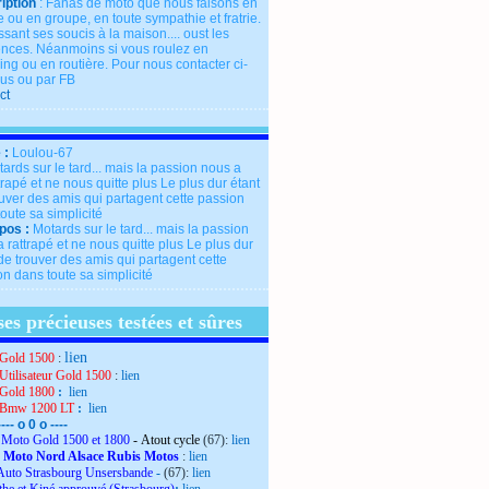
iption
: Fanas de moto que nous faisons en
 ou en groupe, en toute sympathie et fratrie.
ssant ses soucis à la maison.... oust les
rences. Néanmoins si vous roulez en
ng ou en routière. Pour nous contacter ci-
us ou par FB
ct
 :
Loulou-67
pos :
Motards sur le tard... mais la passion
 rattrapé et ne nous quitte plus Le plus dur
de trouver des amis qui partagent cette
n dans toute sa simplicité
es précieuses testées et sûres
lien
Gold 1500
:
Utilisateur Gold 1500
:
lien
Gold 1800
:
lien
 Bmw 1200 LT
:
lien
---- o 0 o ----
Moto Gold 1500 et 1800
- Atout cycle
(67):
lien
 Moto Nord Alsace Rubis Motos
:
lien
Auto Strasbourg Unsersbande
-
(67):
lien