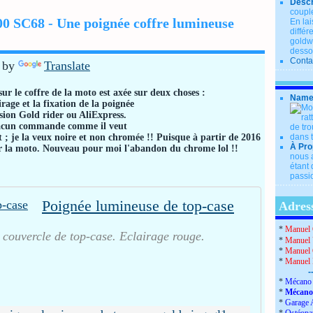
Descr
couple
0 SC68 - Une poignée coffre lumineuse
En lai
diffé
goldwi
desso
Conta
 by
Translate
ur le coffre de la moto est axée sur deux choses :
Name
airage et la fixation de la poignée
sion Gold rider ou AliExpress.
cun commande comme il veut
; je la veux noire et non chromée !! Puisque à partir de 2016
À Pro
ur la moto. Nouveau pour moi l'abandon du chrome lol !!
nous a
étant 
passio
Poignée lumineuse de top-case
Adress
*
Manuel 
 couvercle de top-case. Eclairage rouge.
*
Manuel 
*
Manuel 
*
Manuel
-
*
Mécano 
*
Mécano
*
Garage 