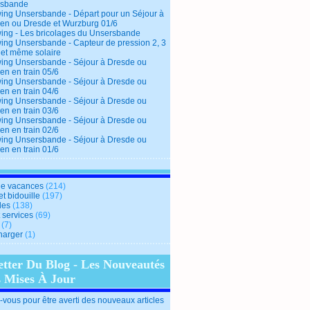
rsbande
ing Unsersbande - Départ pour un Séjour à
en ou Dresde et Wurzburg 01/6
ing - Les bricolages du Unsersbande
ing Unsersbande - Capteur de pression 2, 3
 et même solaire
ing Unsersbande - Séjour à Dresde ou
en en train 05/6
ing Unsersbande - Séjour à Dresde ou
en en train 04/6
ing Unsersbande - Séjour à Dresde ou
en en train 03/6
ing Unsersbande - Séjour à Dresde ou
en en train 02/6
ing Unsersbande - Séjour à Dresde ou
en en train 01/6
e vacances
(214)
et bidouille
(197)
des
(138)
t services
(69)
(7)
harger
(1)
etter Du Blog - Les Nouveautés
s Mises À Jour
vous pour être averti des nouveaux articles