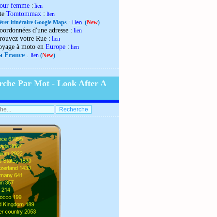
our femme
:
lien
:
ite
Tomtommax
lien
:
érer itinéraire Google Maps
(
New
)
Lien
:
oordonnées d'une adresse
lien
:
rouvez votre Rue
lien
:
oyage à moto en
Europe
lien
:
la France
lien
(
New
)
rche Par Mot - Look After A