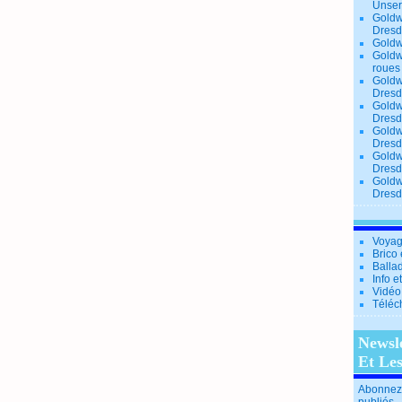
Unse
Goldw
Dresd
Goldw
Goldw
roues
Goldw
Dresd
Goldw
Dresd
Goldw
Dresd
Goldw
Dresd
Goldw
Dresd
Voyag
Brico 
Balla
Info e
Vidéo
Téléc
Newsl
Et Le
Abonnez-