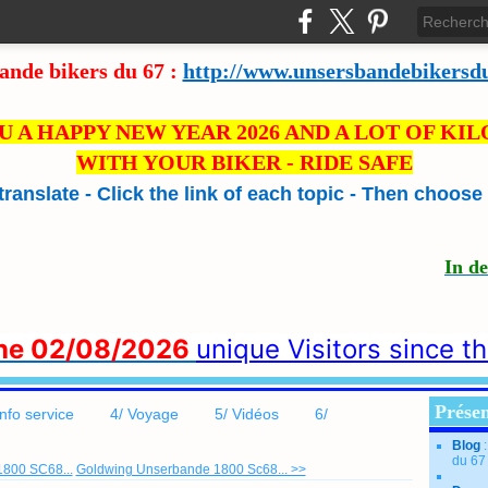
ande bikers du 67 :
http://www.unsersbandebikersd
U A HAPPY NEW YEAR 2026 AND A LOT OF KI
WITH YOUR BIKER - RIDE SAFE
 translate - Click the link of each topic - Then choos
In d
the 02/08/2026
unique Visitors since t
Présen
info service
4/ Voyage
5/ Vidéos
6/
Blog
du 67
800 SC68...
Goldwing Unserbande 1800 Sc68... >>