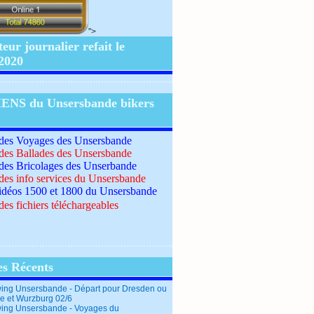
">
ur journalier refait le
/2020
IENS du Unsersbande bikers
 des Voyages des Unsersbande
 des Ballades des Unsersbande
 des Bricolages des Unserbande
 des info services du Unsersbande
idéos 1500 et 1800 du Unsersbande
des fichiers téléchargeables
es Récents
ing Unsersbande - Départ pour Dresden ou
e et Wurzburg 02/6
ing Unsersbande - Voyages du