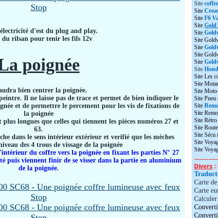
Site
coffr
Site
Croat
Site
F6 Va
Site
Gold
électricité d'est du plug and play.
Site
Gold
 du rilsan pour tenir les fils 12v
Site Gold
Site
Gold
Site Gol
La poignée
Site
Goldw
Site
Honda
Site Les c
Site Motar
faudra bien centrer la poignée.
Site Moto
peintre. Il ne laisse pas de trace et permet de bien indiquer le
Site Pneu
Site
Remo
ignée et de permettre le percement pour les vis de fixations de
Site Remo
la poignée
Site Rétr
nt plus longues que celles qui tiennent les pièces numéros 27 et
Site Route
63.
Site Sécu
che dans le sens intérieur extérieur et verifié que les mèches
Site Voyag
niveau des 4 trous de vissage de la poignée
Site Voya
l'intérieur du coffre vers la poignée en fixant les parties N° 27
---------
éité puis viennent finir de se visser dans la partie en aluminium
Divers
: 
de la poignée.
Traduc
Carte d
Carte eu
Calculer 
Converti
Convert