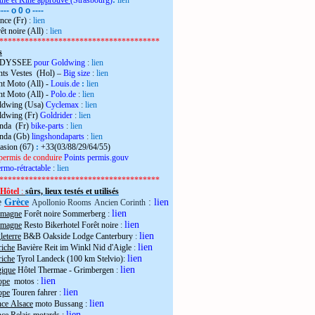
the et Kiné approuvé
(Strasbourg)
:
lien
---- o 0 o ----
nce (Fr)
:
lien
êt noire (All)
:
lien
**************************************
s
 ODYSSEE
pour Goldwing
:
lien
ts Vestes (Hol) –
Big size
:
lien
t Moto (All) -
Louis.de
:
lien
t Moto (All) -
Polo.de
:
lien
ldwing (Usa)
Cyclemax
:
lien
ldwing (Fr)
Goldrider
:
lien
onda (Fr)
bike-parts
:
lien
onda (Gb)
lingshondaparts
:
lien
casion (67)
:
+33(03/88/29/64/55)
permis de conduire
Points permis.gouv
rmo-rétractable
:
lien
**************************************
Hôtel
:
sûrs, lieux testés et utilisés
e
Grèce
:
lien
Apollonio Rooms
Ancien Corinth
lien
emagne
Forêt noire Sommerberg
:
lien
emagne
Resto Bikerhotel Forêt noire
:
lien
eterre
B&B Oakside Lodge Canterbury
:
lien
riche
Bavière Reit im Winkl Nid d'Aigle
:
lien
riche
Tyrol Landeck (100 km Stelvio):
lien
gique
Hôtel Thermae - Grimbergen
:
lien
ope
motos
:
lien
ope
Touren fahrer
:
lien
nce Alsace
moto Bussang :
lien