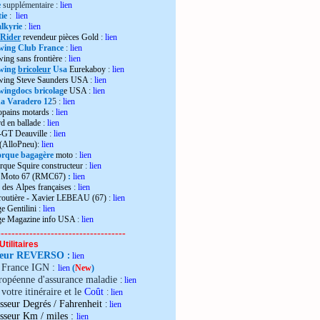
e
supplémentaire :
lien
ie
:
lien
lkyrie
:
lien
 Rider
revendeur pièces Gold
:
lien
wing Club France
:
lien
wing sans frontière
:
lien
wing
bricoleur
Usa
Eurekaboy
:
lien
dwing Steve Saunders USA
:
lien
ingdocs bricolag
e USA
:
lien
 Varadero 12
5 :
lien
opains motards :
lien
d en ballade
:
lien
-GT Deauville
:
lien
 (AlloPneu):
lien
rque bagagère
moto
:
lien
rque Squire constructeur
:
lien
o Moto 67 (RMC67)
:
lien
 des Alpes françaises
:
lien
 routière - Xavier LEBEAU (67)
:
lien
e Gentilini
:
lien
ge Magazine info USA
:
lien
------------------------------------
Utilitaires
teur REVERSO
:
lien
e France IGN :
lien
(
New
)
ropéenne d'assurance maladie
:
lien
votre itinéraire et le
Coût
:
lien
sseur Degrés / Fahrenheit
:
lien
:
isseur Km / miles
lien