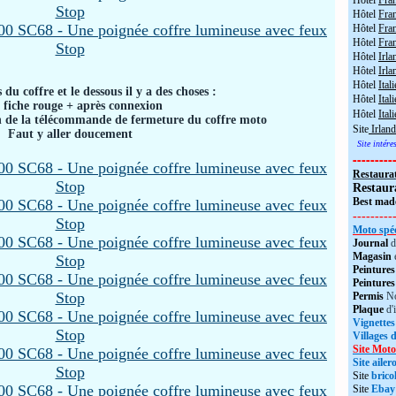
Hôtel
Fra
Hôtel
Fra
Hôtel
Fran
Hôtel
Fra
Hôtel
Irla
Hôtel
Irla
Hôtel
Itali
 du coffre et le dessous il y a des choses :
Hôtel
Itali
 fiche rouge + après connexion
Hôtel
Ital
on de la télécommande de fermeture du coffre moto
Site
Irland
Faut y aller doucement
Site intér
---------
Restaura
Restaur
Best made
---------
Moto spéc
Journal
d
Magasin
Peintures
Peintures
Permis
No
Plaque
d'
Vignettes
Villages 
Site Moto
Site aile
Site
brico
Site
Ebay