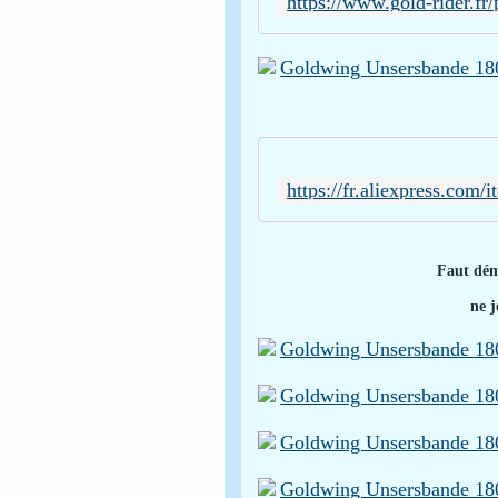
Faut démo
ne j