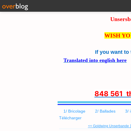
Unsersb
WISH YO
If you want to
Translated into english here
8
48 561 
1/ Bricolage
2/ Ballades
3/ 
Télécharger
<< Goldwing Unserbande 1