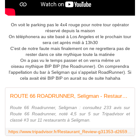
On voit le parking pas le 4x4 rouge pour notre tour opérator
réservé depuis la maison
On téléphonera au site basé à Los Angeles et le prochain tour
sera cet après midi à 13h30
C'est de notre faute mais finalement on ne regrettera pas de
rester dans ce site mythique toute la matinée
On a pas vu le temps passer et on verra même un
oiseau mythique BIP BIP (the Roadrunner). On comprendra
l'appellation du bar à Seligman qui s'appelait RoadRunner). Si
cela avait été BIP BIP on aurait su de suite hahaha
ROUTE 66 ROADRUNNER, Seligman - Restaurant Avis, Numéro de Téléphone & Photos - Tripadvisor
Route 66 Roadrunner, Seligman : consultez 233 avis sur
Route 66 Roadrunner, noté 4,5 sur 5 sur Tripadvisor et
classé #3 sur 11 restaurants à Seligman.
https://www.tripadvisor.fr/Restaurant_Review-g31353-d2659793-Reviews-Route_66_Roadrunner-Seligman_Arizona.html