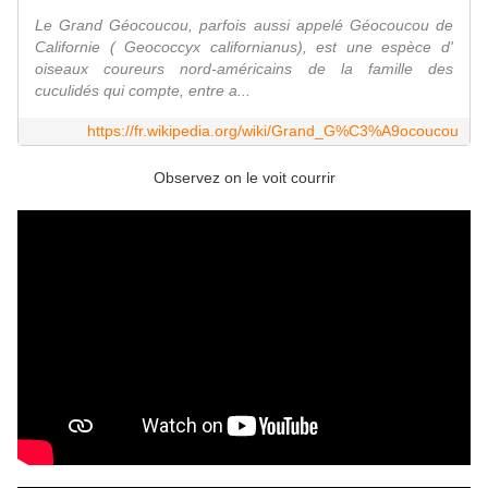
Le Grand Géocoucou, parfois aussi appelé Géocoucou de
Californie ( Geococcyx californianus), est une espèce d'
oiseaux coureurs nord-américains de la famille des
cuculidés qui compte, entre a...
https://fr.wikipedia.org/wiki/Grand_G%C3%A9ocoucou
Observez on le voit courrir