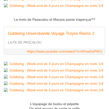
La moto de Pasacalou et Marysa passe inaperçue??
Goldwing Unsersbande Voyage Troyes Reims 2
LA F6 DE PASCALOU
https://www.youtube.com/watch?v=hPxwi2xPHCc
L'équipage de loulou et pépette
On était encore de sortie la veille