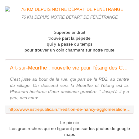
76 KM DEPUIS NOTRE DÉPART DE FÉNÉTRANGE
Superbe endroit
trouvé part la pépette
qui y a passé du temps
pour trouver un coin charmant sur notre route
Art-sur-Meurthe : nouvelle vie pour l'étang des Crocottes
C'est juste au bout de la rue, qui part de la RD2, au centre
du village. On descend vers la Meurthe et l'étang est là.
Plusieurs hectares d'une ancienne gravière. " Jusqu'à il y a
peu, des eaux...
http://www.estrepublicain.fr/edition-de-nancy-agglomeration/2016/01/19/art-sur-meurthe-nouvelle-vie-pour-l-etang-des-crocottes
Le pic nic
Les gros rochers qui ne figurent pas sur les photos de google
maps