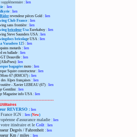
e
supplémentaire :
lien
ie
:
lien
lkyrie
:
lien
 Rider
revendeur pièces Gold
:
lien
wing Club France
:
lien
wing sans frontière
:
lien
wing
bricoleur
Usa
Eurekaboy
:
lien
dwing Steve Saunders USA
:
lien
ingdocs bricolag
e USA
:
lien
 Varadero 12
5 :
lien
opains motards :
lien
d en ballade
:
lien
-GT Deauville
:
lien
 (AlloPneu):
lien
rque bagagère
moto
:
lien
rque Squire constructeur
:
lien
o Moto 67 (RMC67)
:
lien
 des Alpes françaises
:
lien
 routière - Xavier LEBEAU (67)
:
lien
e Gentilini
:
lien
ge Magazine info USA
:
lien
------------------------------------
Utilitaires
teur REVERSO
:
lien
e France IGN :
lien
(
New
)
ropéenne d'assurance maladie
:
lien
votre itinéraire et le
Coût
:
lien
sseur Degrés / Fahrenheit
:
lien
:
isseur Km / miles
lien