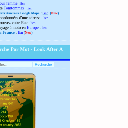
our femme
:
lien
:
ite
Tomtommax
lien
:
érer itinéraire Google Maps
(
New
)
Lien
:
oordonnées d'une adresse
lien
:
rouvez votre Rue
lien
:
oyage à moto en
Europe
lien
:
la France
lien
(
New
)
rche Par Mot - Look After A