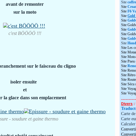
Site
coffr
avant de remonter
Site
Croat
Site
F6 Va
sur la moto
Site
Gold
Site
Gold
Site Gold
Site
Gold
c'est BÖÖÖÖ !!!
Site Gol
Site
Goldw
Site
Honda
Site Les c
Site Motar
Site Moto
Site Pneu
 branchement sur le faisceau du cligno
Site
Remo
Site Remo
Site Rétr
Site Route
isoler ensuite
Site Sécu
Site Voyag
et
Site Voya
r la glace dans son emplacement
---------
Divers
: 
Traduc
Carte d
sure - soudure et gaine thermo
Carte eu
Calculer 
Converti
Convert
ésultat plutôt convaincant