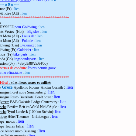
the et Kiné approuvé
(Strasbourg)
:
lien
---- o 0 o ----
nce (Fr)
:
lien
êt noire (All)
:
lien
**************************************
s
 ODYSSEE
pour Goldwing
:
lien
ts Vestes (Hol) –
Big size
:
lien
t Moto (All) -
Louis.de
:
lien
t Moto (All) -
Polo.de
:
lien
ldwing (Usa)
Cyclemax
:
lien
ldwing (Fr)
Goldrider
:
lien
onda (Fr)
bike-parts
:
lien
onda (Gb)
lingshondaparts
:
lien
casion (67)
:
+33(03/88/29/64/55)
permis de conduire
Points permis.gouv
rmo-rétractable
:
lien
**************************************
Hôtel
:
sûrs, lieux testés et utilisés
e
Grèce
:
lien
Apollonio Rooms
Ancien Corinth
lien
emagne
Forêt noire Sommerberg
:
lien
emagne
Resto Bikerhotel Forêt noire
:
lien
eterre
B&B Oakside Lodge Canterbury
:
lien
riche
Bavière Reit im Winkl Nid d'Aigle
:
lien
riche
Tyrol Landeck (100 km Stelvio):
lien
gique
Hôtel Thermae - Grimbergen
:
lien
ope
motos
:
lien
ope
Touren fahrer
:
lien
nce Alsace
moto Bussang :
lien