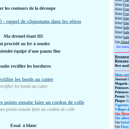
Hôtel
Fra
Hôtel
Fra
er les contours de la découpe
Hôtel
Fran
Hôtel
Fra
Hôtel
Irla
Hôtel
Irla
Hôtel
Itali
Hôtel
Itali
Ma dremel étant HS
Hôtel
Ital
Site
Irland
'ai procédé au fer à souder
Site intér
pistolet équipé d'une panne fine
---------
Restaura
Restaur
suite rectifier les bordures
Best made
---------
Moto spéc
Journal
d
Magasin
rectifier les bords au cutter
Peintures
Peintures
Permis
No
Plaque
d'
Vignettes
es points ensuite faire un cordon de colle
Villages 
Site Moto
Site aile
Site
brico
Essai à blanc
Site
Ebay