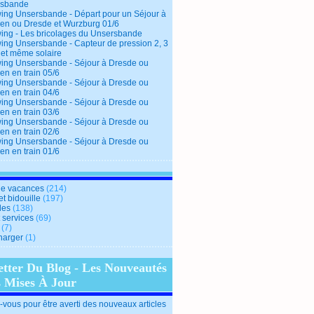
rsbande
ing Unsersbande - Départ pour un Séjour à
en ou Dresde et Wurzburg 01/6
ing - Les bricolages du Unsersbande
ing Unsersbande - Capteur de pression 2, 3
 et même solaire
ing Unsersbande - Séjour à Dresde ou
en en train 05/6
ing Unsersbande - Séjour à Dresde ou
en en train 04/6
ing Unsersbande - Séjour à Dresde ou
en en train 03/6
ing Unsersbande - Séjour à Dresde ou
en en train 02/6
ing Unsersbande - Séjour à Dresde ou
en en train 01/6
e vacances
(214)
et bidouille
(197)
des
(138)
t services
(69)
(7)
harger
(1)
etter Du Blog - Les Nouveautés
s Mises À Jour
vous pour être averti des nouveaux articles