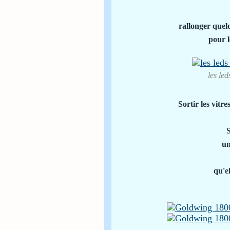
rallonger quelq
pour 
les led
Sortir les vitre
S
un
qu'el