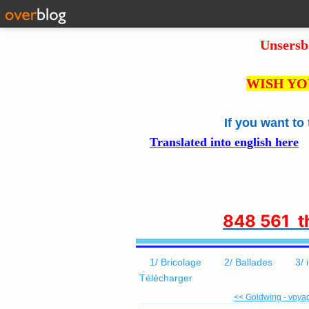
Unsersb
WISH YO
If you want to
Translated into english here
8
48 561 
1/ Bricolage
2/ Ballades
3/ 
Télécharger
<< Goldwing - voyage