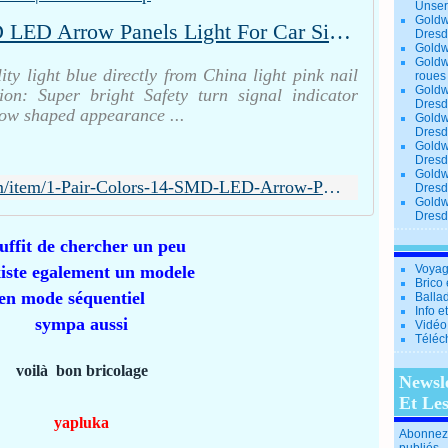
Unse
Goldw
1 Pair Colors 14 SMD LED Arrow Panels Light For Car Side Mirror Turn Signal Indicator Light LY177-in Light Source from Automobiles & Motorcycles on Aliexpress.com | Alibaba Group
Dresd
Goldw
Goldw
ty light blue directly from China light pink nail
roues
Goldw
ion: Super bright Safety turn signal indicator
Dresd
row shaped appearance ...
Goldw
Dresd
Goldw
Dresd
Goldw
http://www.aliexpress.com/item/1-Pair-Colors-14-SMD-LED-Arrow-Panels-Light-For-Car-Side-Mirror-Turn-Signal-Indicator/32446189286.html?spm=2114.01020208.3.11.0sduUK&ws_ab_test=searchweb201556_2,searchweb201527_1_71_72_73_74_75,searchweb201560_3
Dresd
Goldw
Dresd
suffit de chercher un peu
xiste egalement un modele
Voyag
Brico 
en mode séquentiel
Balla
Info e
sympa aussi
Vidéo
Téléc
voilà bon bricolage
Newsl
Et Le
yapluka
Abonnez-