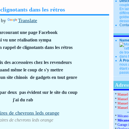
Descr
couple
clignotants dans les rétros
En lai
diffé
goldwi
 by
Translate
desso
Conta
arcourant une page Facebook
ai vu une réalisation sympa
Name
 rappel de clignotants dans les rétros
À Pro
x des accessoires chez les revendeurs
nous a
étant 
quand même le coup de s'y mettre
passio
 site chinois de gadgets en tout genre
Adress
 par deux pas évident sur le site du coup
*
Manuel 
*
Manuel 
j'ai du rab
*
Manuel 
*
Manuel
-
*
Mécano 
aires de chevrons leds orange
*
Mécano
*
Garage 