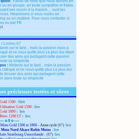
iption
: Fanas de moto que nous faisons en
 ou en groupe, en toute sympathie et fratrie.
ssant ses soucis à la maison.... oust les
rences. Néanmoins si vous roulez en
ng ou en routière. Pour nous contacter ci-
us ou par FB
ct
 :
Loulou-67
pos :
Motards sur le tard... mais la passion
 rattrapé et ne nous quitte plus Le plus dur
de trouver des amis qui partagent cette
n dans toute sa simplicité
es précieuses testées et sûres
lien
Gold 1500
:
Utilisateur Gold 1500
:
lien
Gold 1800
:
lien
 Bmw 1200 LT
:
lien
---- o 0 o ----
Moto Gold 1500 et 1800
- Atout cycle
(67):
lien
 Moto Nord Alsace Rubis Motos
:
lien
Auto Strasbourg Unsersbande
-
(67):
lien