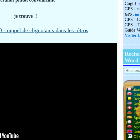
Gogirl
p
GPS - s
GPS
: ins
je trouve !
GPS - C
GPS - T
Guide V
Visiter 
Reche
Word