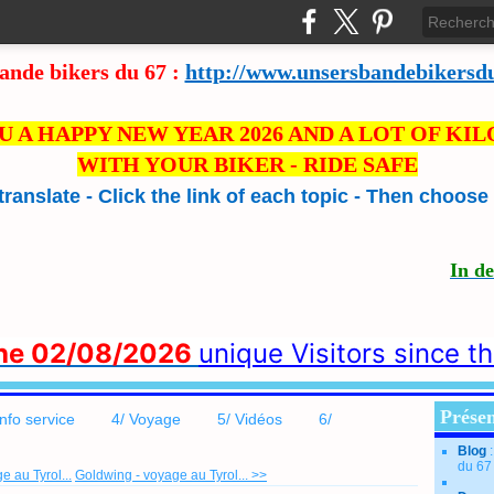
ande bikers du 67 :
http://www.unsersbandebikersd
U A HAPPY NEW YEAR 2026 AND A LOT OF KI
WITH YOUR BIKER - RIDE SAFE
 translate - Click the link of each topic - Then choos
In d
the 02/08/2026
unique Visitors since t
Présen
info service
4/ Voyage
5/ Vidéos
6/
Blog
du 67
 au Tyrol...
Goldwing - voyage au Tyrol... >>