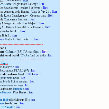
nce
Relais motards :
lien
nce Alsace
Vosges moto Fouchy
:
lien
ce Jura
Carême - chalets à la ferme
:
:
lien
nce Auberge de la Baume
- Vase de Vix 21
lien
nde
Room Castelgregory - Connors pass
:
lien
nde
Connemara Leenane
:
lien
e
Albergo del Sole - Lac Majeur
:
lien
e
Art Hôtel - Prato 20 km de Florence
:
lien
ie
Venise Jesolo
:
lien
e
B & B
:
Italie Hôtel motard :
lien
essant
------------------------------------
tion :
ant
Colmar (68) l'Amandine :
lien
leines of world
(67) Au fond du jardin :
lien
------------------------------------
ifique
es motards :
lien
électronique PEARL (67) :
lien
 code couleurs
Gold :
Télécharger
pour moto (All) :
lien
mbre de Points restants :
lien
immatriculation logo :
lien
autoroutes
Europe
:
lien
de France
- Plus Beaux
:
lien
ron 1800
(Site Moteur 55)
:
lien
leur
free bikers
:
lien
 USA moto
:
lien