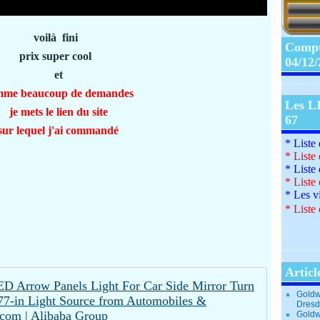
voilà fini
Compte
prix super cool
04/12
et
mme beaucoup de demandes
Les L
je mets le lien du site
67
sur lequel j'ai commandé
* Liste
*
Liste
*
Liste
*
Liste
*
Les v
*
Liste 
Articl
Goldw
Dresd
Goldw