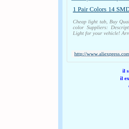
Cheap light tab, Buy Quali
color Suppliers: Descript
Light for your vehicle! Ar
il 
il e