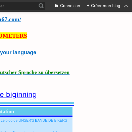
Connexion
+
Créer mon blog
u67.com/
LOMETERS
e your language
eutscher Sprache zu übersetzen
he biginning
tation
: Le blog de UNSER'S BANDE DE BIKERS