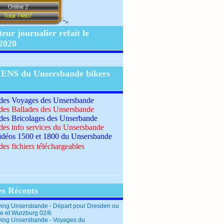
">
ur journalier refait le
/2020
IENS du Unsersbande bikers
 des Voyages des Unsersbande
 des Ballades des Unsersbande
 des Bricolages des Unserbande
 des info services du Unsersbande
idéos 1500 et 1800 du Unsersbande
des fichiers téléchargeables
es Récents
ing Unsersbande - Départ pour Dresden ou
e et Wurzburg 02/6
ing Unsersbande - Voyages du