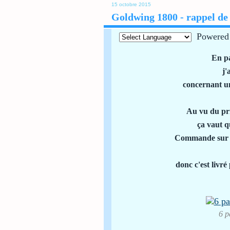
15 octobre 2015
Goldwing 1800 - rappel de 
Powered
En p
j'
concernant un
Au vu du pri
ça vaut 
Commande sur un
donc c'est livré
6 p