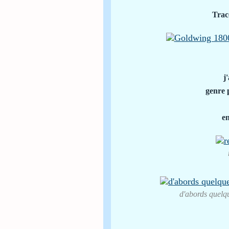
Trac
j
genre 
en
d'abords quelqu