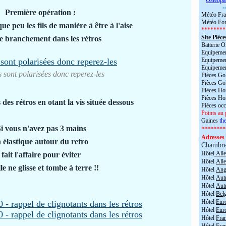
*
Ostéopa
-
Première opération :
Météo Fra
Météo For
ue peu les fils de manière à être à l'aise
********
Site Pièce
le branchement dans les rétros
Batterie
Equipemen
Equipemen
Equipemen
s sont polarisées donc reperez-les
Pièces Go
Pièces Go
Pièces H
Pièces H
s des rétros en otant la vis située dessous
Pièces oc
Points au 
Gaines
the
i vous n'avez pas 3 mains
********
Adresses 
 élastique autour du retro
Chambr
Hôtel
All
fait l'affaire pour éviter
Hôtel
All
le ne glisse et tombe à terre !!
Hôtel
Angl
Hôtel
Aut
Hôtel
Aut
Hôtel
Bel
Hôtel
Eur
Hôtel
Eur
Hôtel
Fra