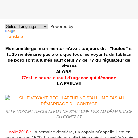
Powered by
Translate
Mon ami Serge,
mon mentor m'avait toujours dit :
"loulou"
si
ta 15 ne démarre pas
alors que tous les voyants du tableau
de bord sont allumés
sauf celui ??
de ??
du régulateur de
vitesse
ALORS.........
C'est le coupe circuit d'urgence qui déconne
LA PREUVE
SI LE VOYANT REGULATEUR NE S"ALLUME PAS AU DÉMARRAGE
DU CONTACT
Août 2018
:
La semaine dernière, un copain m'appelle il est en
rade avec sa 1500. Le régulateur allait bien puis il a accéléré puis