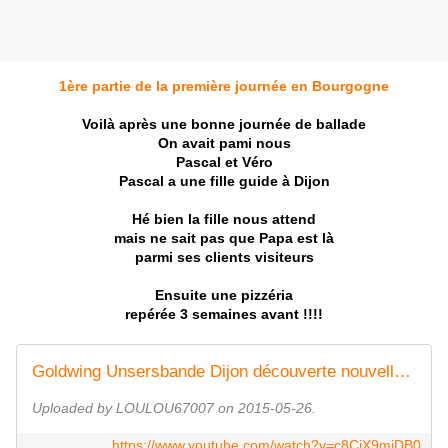
1ère partie de la première journée en Bourgogne
Voilà après une bonne journée de ballade
On avait pami nous
Pascal et Véro
Pascal a une fille guide à Dijon
Hé bien la fille nous attend
mais ne sait pas que Papa est là
parmi ses clients visiteurs
Ensuite une pizzéria
repérée 3 semaines avant !!!!
Goldwing Unsersbande Dijon découverte nouvelle gold
Uploaded by LOULOU67007 on 2015-05-26.
https://www.youtube.com/watch?v=c8CiX9miDB0