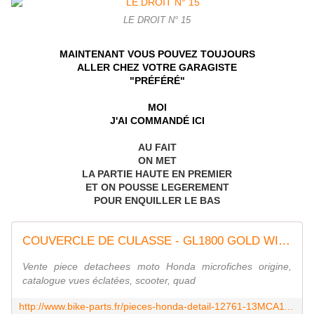
LE DROIT N° 15
MAINTENANT VOUS POUVEZ TOUJOURS
ALLER CHEZ VOTRE GARAGISTE
"PRÉFÉRÉ"
MOI
J'AI COMMANDÉ ICI
AU FAIT
ON MET
LA PARTIE HAUTE EN PREMIER
ET ON POUSSE LEGEREMENT
POUR ENQUILLER LE BAS
COUVERCLE DE CULASSE - GL1800 GOLD WING COMFORT GL18007 2007 EUROPE - GL18007 - Honda moto, Pièces détachées d'origine, catalogue des microfiches, éclatées de vues
Vente piece detachees moto Honda microfiches origine,
catalogue vues éclatées, scooter, quad
http://www.bike-parts.fr/pieces-honda-detail-12761-13MCA111-GL18007-2007-E__0100-GL1800+GOLD+WING+COMFORT.html