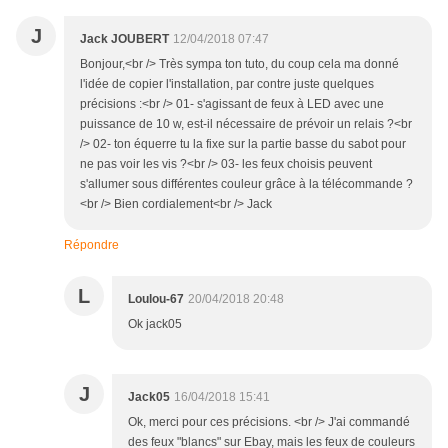
J
Jack JOUBERT
12/04/2018 07:47
Bonjour,<br /> Très sympa ton tuto, du coup cela ma donné
l'idée de copier l'installation, par contre juste quelques
précisions :<br /> 01- s'agissant de feux à LED avec une
puissance de 10 w, est-il nécessaire de prévoir un relais ?<br
/> 02- ton équerre tu la fixe sur la partie basse du sabot pour
ne pas voir les vis ?<br /> 03- les feux choisis peuvent
s'allumer sous différentes couleur grâce à la télécommande ?
<br /> Bien cordialement<br /> Jack
Répondre
L
Loulou-67
20/04/2018 20:48
Ok jack05
J
Jack05
16/04/2018 15:41
Ok, merci pour ces précisions. <br /> J'ai commandé
des feux "blancs" sur Ebay, mais les feux de couleurs