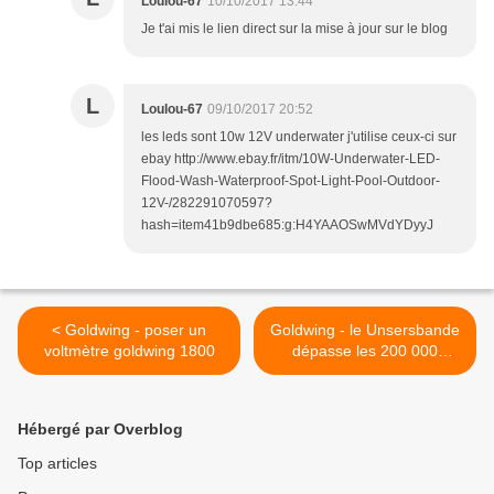
Loulou-67
10/10/2017 13:44
Je t'ai mis le lien direct sur la mise à jour sur le blog
L
Loulou-67
09/10/2017 20:52
les leds sont 10w 12V underwater j'utilise ceux-ci sur
ebay http://www.ebay.fr/itm/10W-Underwater-LED-
Flood-Wash-Waterproof-Spot-Light-Pool-Outdoor-
12V-/282291070597?
hash=item41b9dbe685:g:H4YAAOSwMVdYDyyJ
< Goldwing - poser un
Goldwing - le Unsersbande
voltmètre goldwing 1800
dépasse les 200 000
connexions >
Hébergé par Overblog
Top articles