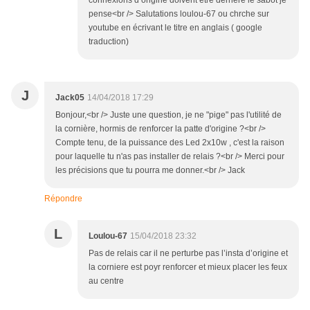
connexions d origine doivent etre derrière le sabot je
pense<br /> Salutations loulou-67 ou chrche sur
youtube en écrivant le titre en anglais ( google
traduction)
J
Jack05
14/04/2018 17:29
Bonjour,<br /> Juste une question, je ne "pige" pas l'utilité de
la cornière, hormis de renforcer la patte d'origine ?<br />
Compte tenu, de la puissance des Led 2x10w , c'est la raison
pour laquelle tu n'as pas installer de relais ?<br /> Merci pour
les précisions que tu pourra me donner.<br /> Jack
Répondre
L
Loulou-67
15/04/2018 23:32
Pas de relais car il ne perturbe pas l’insta d’origine et
la corniere est poyr renforcer et mieux placer les feux
au centre