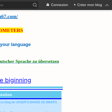
Connexion
+
Créer mon blog
u67.com/
LOMETERS
e your language
eutscher Sprache zu übersetzen
he biginning
tation
: Le blog de UNSER'S BANDE DE BIKERS