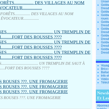
Unse
Goldw
Dresd
Goldw
RÊTS................ DES VILLAGES AU NOM
Goldw
ÉVOCATEUR................
roues
Goldw
Dresd
Goldw
Dresd
Goldw
Dresd
Goldw
Dresd
Goldw
Dresd
............................... UN TREMPLIN DE SAUT À
Voyag
.......FORT DES ROUSSES ????
Brico 
Balla
Info e
Vidéo
Téléc
Newsl
ES ROUSES ???. UNE FROMAGERIE
Et Le
Abonnez-