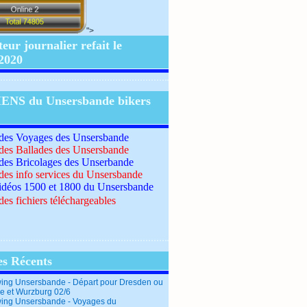
">
ur journalier refait le
/2020
IENS du Unsersbande bikers
 des Voyages des Unsersbande
 des Ballades des Unsersbande
 des Bricolages des Unserbande
 des info services du Unsersbande
idéos 1500 et 1800 du Unsersbande
des fichiers téléchargeables
es Récents
ing Unsersbande - Départ pour Dresden ou
e et Wurzburg 02/6
ing Unsersbande - Voyages du