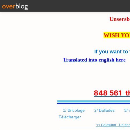
Unsersb
WISH YO
If you want to
Translated into english here
8
48 561 
1/ Bricolage
2/ Ballades
3/ 
Télécharger
<< Goldwing - Un bric