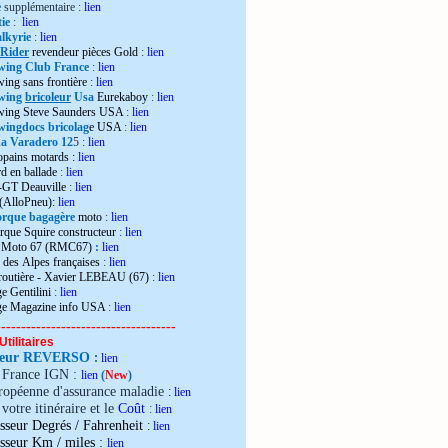
e
supplémentaire :
lien
ie
:
lien
lkyrie
:
lien
 Rider
revendeur pièces Gold
:
lien
wing Club France
:
lien
wing sans frontière
:
lien
wing
bricoleur
Usa
Eurekaboy
:
lien
dwing Steve Saunders USA
:
lien
ingdocs bricolag
e USA
:
lien
 Varadero 12
5 :
lien
opains motards :
lien
d en ballade
:
lien
-GT Deauville
:
lien
 (AlloPneu):
lien
rque bagagère
moto
:
lien
rque Squire constructeur
:
lien
o Moto 67 (RMC67)
:
lien
 des Alpes françaises
:
lien
 routière - Xavier LEBEAU (67)
:
lien
e Gentilini
:
lien
ge Magazine info USA
:
lien
------------------------------------
Utilitaires
teur REVERSO
:
lien
e France IGN :
lien
(
New
)
ropéenne d'assurance maladie
:
lien
votre itinéraire et le
Coût
:
lien
sseur Degrés / Fahrenheit
:
lien
:
isseur Km / miles
lien