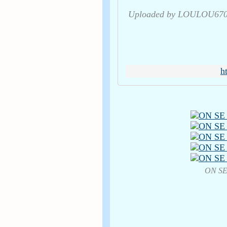
Uploaded by LOULOU6700
h
ON S