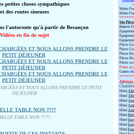
*
Ostéopa
es petites choses sympathiques
-
Météo Fra
et des routes sineuses
Météo For
********
Site Pièce
s l'autoroute qu'à partir de Besançon
Batterie
Equipemen
Vidéos en fin de sujet
Equipemen
Equipemen
Pièces Go
Pièces Go
Pièces H
Pièces H
Pièces oc
Points au 
Gaines
the
********
Adresses 
Chambr
HARGÉES ET NOUS ALLONS PRENDRE LE PETIT
Hôtel
All
DÉJEUNER
Hôtel
All
Hôtel
Angl
Hôtel
Aut
Hôtel
Aut
Hôtel
Bel
BELLE TABLE NON ????
Hôtel
Eur
Hôtel
Eur
Hôtel
Fra