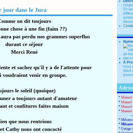
Descr
couple
 jour dans le Jura
En lai
diffé
goldwi
Comme on dit toujours
desso
Conta
onne chose à une fin (faim ??)
n aura pas perdu nos grammes superflus
Name
durant ce séjour
Merci René
À Pro
lente et sachez qu'il y a de l'attente pour
nous a
étant 
i voudraient venir en groupe.
passio
Adress
jours le soleil (quoique)
euner a toujours autant d'amateur
*
Manuel 
*
Manuel 
ant et confitures faites maison
*
Manuel 
*
Manuel
-
*
Mécano 
ien que nous rentrions
*
Mécano
et Cathy nous ont concocté
*
Garage 