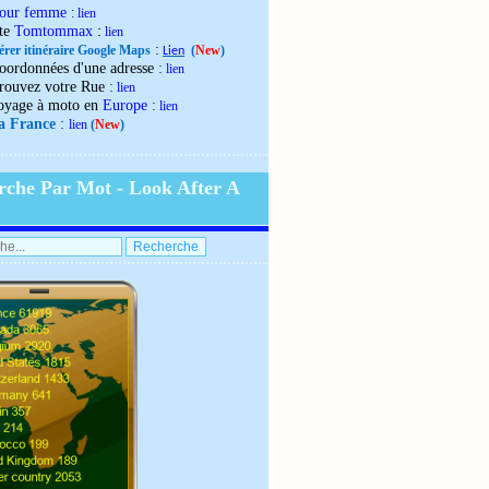
our femme
:
lien
:
ite
Tomtommax
lien
:
érer itinéraire Google Maps
(
New
)
Lien
:
oordonnées d'une adresse
lien
:
rouvez votre Rue
lien
:
oyage à moto en
Europe
lien
:
la France
lien
(
New
)
rche Par Mot - Look After A