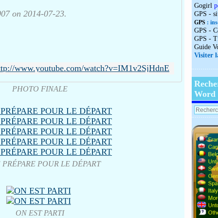
Gogirl
p
7 on 2014-07-23.
GPS - s
GPS
: ins
GPS - C
GPS - T
Guide V
Visiter 
ttp://www.youtube.com/watch?v=IM1v2SjHdnE
Reche
PHOTO FINALE
Word
E PRÉPARE POUR LE DÉPART
ON EST PARTI