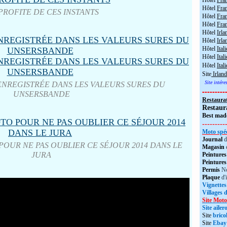
Hôtel
Fra
Hôtel
Fra
PROFITE DE CES INSTANTS
Hôtel
Fran
Hôtel
Fra
Hôtel
Irla
Hôtel
Irla
Hôtel
Itali
Hôtel
Itali
Hôtel
Ital
Site
Irland
Site intér
ENREGISTRÉE DANS LES VALEURS SURES DU
---------
UNSERSBANDE
Restaura
Restaur
Best made
---------
Moto spéc
Journal
d
POUR NE PAS OUBLIER CE SÉJOUR 2014 DANS LE
Magasin
JURA
Peintures
Peintures
Permis
No
Plaque
d'
Vignettes
Villages 
Site Moto
Site aile
Site
brico
Site
Ebay