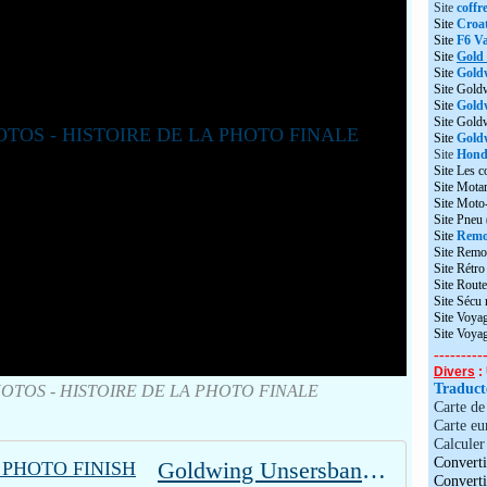
Site
coffr
Site
Croat
Site
F6 Va
Site
Gold
Site
Gold
Site Gold
Site
Gold
Site Gol
Site
Goldw
Site
Honda
Site Les c
Site Motar
Site Moto
Site Pneu
Site
Remo
Site Remo
Site Rétr
Site Route
Site Sécu
Site Voyag
Site Voya
---------
Divers
: 
Traduc
OTOS - HISTOIRE DE LA PHOTO FINALE
Carte d
Carte eu
Calculer 
Converti
Goldwing Unsersbande - PHOTO FINISH
Convert