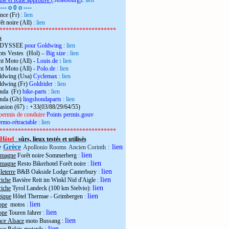
the et Kiné approuvé
(Strasbourg)
:
lien
---- o 0 o ----
nce (Fr)
:
lien
êt noire (All)
:
lien
**************************************
s
 ODYSSEE
pour Goldwing
:
lien
ts Vestes (Hol) –
Big size
:
lien
t Moto (All) -
Louis.de
:
lien
t Moto (All) -
Polo.de
:
lien
ldwing (Usa)
Cyclemax
:
lien
ldwing (Fr)
Goldrider
:
lien
onda (Fr)
bike-parts
:
lien
onda (Gb)
lingshondaparts
:
lien
casion (67)
:
+33(03/88/29/64/55)
permis de conduire
Points permis.gouv
rmo-rétractable
:
lien
**************************************
Hôtel
:
sûrs, lieux testés et utilisés
e
Grèce
:
lien
Apollonio Rooms
Ancien Corinth
lien
emagne
Forêt noire Sommerberg
:
lien
emagne
Resto Bikerhotel Forêt noire
:
lien
eterre
B&B Oakside Lodge Canterbury
:
lien
riche
Bavière Reit im Winkl Nid d'Aigle
:
lien
riche
Tyrol Landeck (100 km Stelvio):
lien
gique
Hôtel Thermae - Grimbergen
:
lien
ope
motos
:
lien
ope
Touren fahrer
:
lien
nce Alsace
moto Bussang :
lien