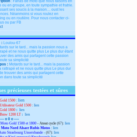
iption
: Fanas de moto que nous faisons en
 ou en groupe, en toute sympathie et fratrie.
ssant ses soucis à la maison.... oust les
rences. Néanmoins si vous roulez en
ng ou en routière. Pour nous contacter ci-
us ou par FB
ct
 :
Loulou-67
pos :
Motards sur le tard... mais la passion
 rattrapé et ne nous quitte plus Le plus dur
de trouver des amis qui partagent cette
n dans toute sa simplicité
es précieuses testées et sûres
lien
Gold 1500
:
Utilisateur Gold 1500
:
lien
Gold 1800
:
lien
 Bmw 1200 LT
:
lien
---- o 0 o ----
Moto Gold 1500 et 1800
- Atout cycle
(67):
lien
 Moto Nord Alsace Rubis Motos
:
lien
Auto Strasbourg Unsersbande
-
(67):
lien