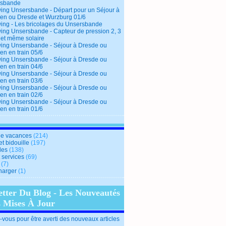
rsbande
ing Unsersbande - Départ pour un Séjour à
en ou Dresde et Wurzburg 01/6
ing - Les bricolages du Unsersbande
ing Unsersbande - Capteur de pression 2, 3
 et même solaire
ing Unsersbande - Séjour à Dresde ou
en en train 05/6
ing Unsersbande - Séjour à Dresde ou
en en train 04/6
ing Unsersbande - Séjour à Dresde ou
en en train 03/6
ing Unsersbande - Séjour à Dresde ou
en en train 02/6
ing Unsersbande - Séjour à Dresde ou
en en train 01/6
e vacances
(214)
et bidouille
(197)
des
(138)
t services
(69)
(7)
harger
(1)
etter Du Blog - Les Nouveautés
s Mises À Jour
vous pour être averti des nouveaux articles