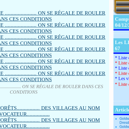
Compte
04/12
Les L
67
* Liste
*
Liste
*
Liste
*
Liste
*
Les v
*
Liste 
................. ON SE RÉGALE DE ROULER DANS CES
CONDITIONS
Articl
Goldw
Dresd
Goldw