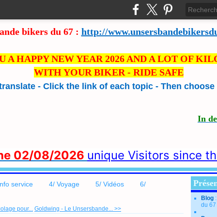
ande bikers du 67 :
http://www.unsersbandebikersd
U A HAPPY NEW YEAR 2026 AND A LOT OF KI
WITH YOUR BIKER - RIDE SAFE
 translate - Click the link of each topic - Then choos
In d
the 02/08/2026
unique Visitors since t
Présen
info service
4/ Voyage
5/ Vidéos
6/
Blog
du 67
olage pour...
Goldwing - Le Unsersbande... >>