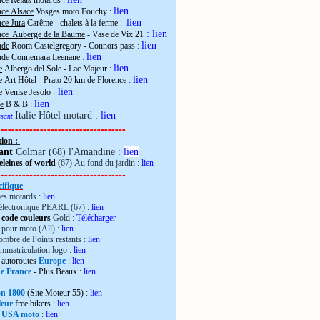
nce
Relais motards :
lien
nce Alsace
Vosges moto Fouchy
:
lien
ce Jura
Carême - chalets à la ferme
:
:
lien
nce Auberge de la Baume
- Vase de Vix 21
lien
nde
Room Castelgregory - Connors pass
:
lien
nde
Connemara Leenane
:
lien
e
Albergo del Sole - Lac Majeur
:
lien
e
Art Hôtel - Prato 20 km de Florence
:
lien
ie
Venise Jesolo
:
lien
e
B & B
:
Italie Hôtel motard :
lien
essant
------------------------------------
tion :
ant
Colmar (68) l'Amandine :
lien
leines of world
(67) Au fond du jardin :
lien
------------------------------------
ifique
es motards :
lien
électronique PEARL (67) :
lien
 code couleurs
Gold :
Télécharger
pour moto (All) :
lien
mbre de Points restants :
lien
immatriculation logo :
lien
autoroutes
Europe
:
lien
de France
- Plus Beaux
:
lien
ron 1800
(Site Moteur 55)
:
lien
leur
free bikers
:
lien
 USA moto
:
lien