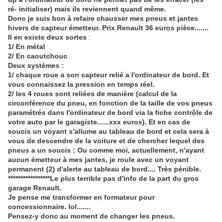
ré- initialiser) mais ils reviennent quand même.
Donc je suis bon à refaire chausser mes pneus et jantes
hivers de capteur émetteur. Prix Renault 36 euros pièce.......
Il en existe deux sortes
:
1/ En métal
2/ En caoutchouc
Deux systèmes :
1/ chaque roue a son capteur relié a l'ordinateur de bord. Et
vous connaissez la pression en temps réel.
2/ les 4 roues sont reliées de manière (calcul de la
circonférence du pneu, en fonction de la taille de vos pneus
paramétrés dans l'ordinateur de bord via la fiche contrôle de
votre auto par le garagiste......xxx euros). Et en cas de
soucis un voyant s'allume au tableau de bord et cela sera à
vous de descendre de la voiture et de chercher lequel des
pneus a un soucis ; Ou comme moi, actuellement, n'ayant
aucun émetteur à mes jantes, je roule avec un voyant
permanent (2) d'alerte au tableau de bord.... Très pénible.
*****************Le plus terrible pas d'info de la part du gros
garage Renault.
Je pense me transformer en formateur pour
concessionnaire. lol.......
Pensez-y donc au moment de changer les pneus.