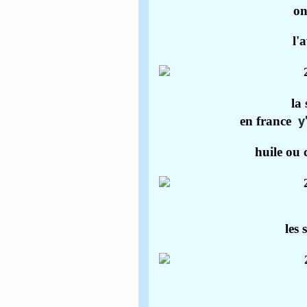
on
l'
la 
y'
en france
huile ou 
les 