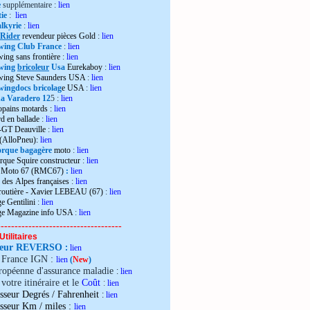
e
supplémentaire :
lien
ie
:
lien
lkyrie
:
lien
 Rider
revendeur pièces Gold
:
lien
wing Club France
:
lien
wing sans frontière
:
lien
wing
bricoleur
Usa
Eurekaboy
:
lien
dwing Steve Saunders USA
:
lien
ingdocs bricolag
e USA
:
lien
 Varadero 12
5 :
lien
opains motards :
lien
d en ballade
:
lien
-GT Deauville
:
lien
 (AlloPneu):
lien
rque bagagère
moto
:
lien
rque Squire constructeur
:
lien
o Moto 67 (RMC67)
:
lien
 des Alpes françaises
:
lien
 routière - Xavier LEBEAU (67)
:
lien
e Gentilini
:
lien
ge Magazine info USA
:
lien
------------------------------------
Utilitaires
teur REVERSO
:
lien
e France IGN :
lien
(
New
)
ropéenne d'assurance maladie
:
lien
votre itinéraire et le
Coût
:
lien
sseur Degrés / Fahrenheit
:
lien
:
isseur Km / miles
lien