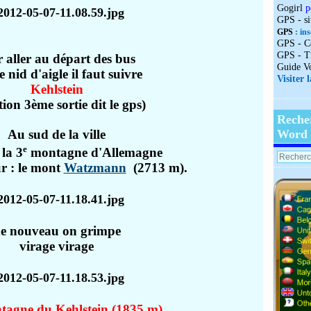
Gogirl
p
GPS - s
GPS
: ins
GPS - C
GPS - T
 aller au départ des bus
Guide V
e nid d'aigle il faut suivre
Visiter 
Kehlstein
tion 3ème sortie dit le gps)
Reche
Au sud de la ville
Word
e
 la 3
montagne d'Allemagne
r : le mont
Watzmann
(2713 m).
e nouveau on grimpe
virage virage
agne du Kehlstein (1835 m),