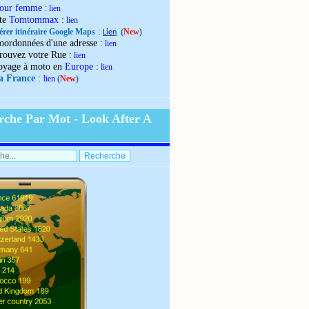
our femme
:
lien
:
ite
Tomtommax
lien
:
érer itinéraire Google Maps
(
New
)
Lien
:
oordonnées d'une adresse
lien
:
rouvez votre Rue
lien
:
oyage à moto en
Europe
lien
:
la France
lien
(
New
)
rche Par Mot - Look After A