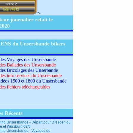
">
ur journalier refait le
/2020
IENS du Unsersbande bikers
 des Voyages des Unsersbande
 des Ballades des Unsersbande
 des Bricolages des Unserbande
 des info services du Unsersbande
idéos 1500 et 1800 du Unsersbande
des fichiers téléchargeables
es Récents
ing Unsersbande - Départ pour Dresden ou
e et Wurzburg 02/6
ing Unsersbande - Voyages du