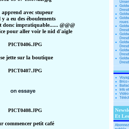
Unse
Goldw
Dresd
 apprend avec stupeur
Goldw
l y a eu des éboulements
Goldw
roues
 et donc impratiquable...... @@@
Goldw
Dresd
ce pour aller voir le nid d'aigle
Goldw
Dresd
Goldw
Dresd
Goldw
Dresd
se jette sur la boutique
Goldw
Dresd
Voyag
Brico 
Balla
on essaye
Info e
Vidéo
Téléc
Newsl
Et Le
r commencer petit café
Abonnez-