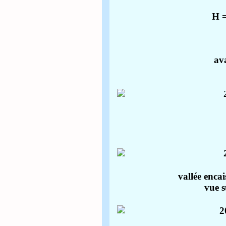
H =
ava
vallée encai
vue s