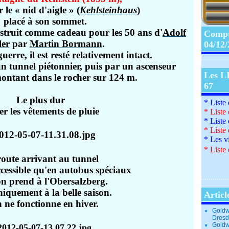
le « nid d'aigle » (
Kehlsteinhaus
)
placé à son sommet.
nstruit comme cadeau pour les 50 ans d'
Adolf
Compte
ler
par
Martin Bormann
.
04/12
guerre, il est resté relativement intact.
 un tunnel piétonnier, puis par un ascenseur
Les L
ontant dans le rocher sur 124 m.
67
Le plus dur
* Liste
rer les vêtements de pluie
*
Liste
*
Liste
*
Liste
*
Les v
*
Liste 
oute arrivant au tunnel
ccessible qu'en autobus spéciaux
on prend à l'Obersalzberg.
iquement à la belle saison.
Articl
 ne fonctionne en hiver.
Goldw
Dresd
Goldw