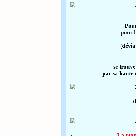
Pour
pour l
(dévia
se trouve
par sa hauteu
d
La mont