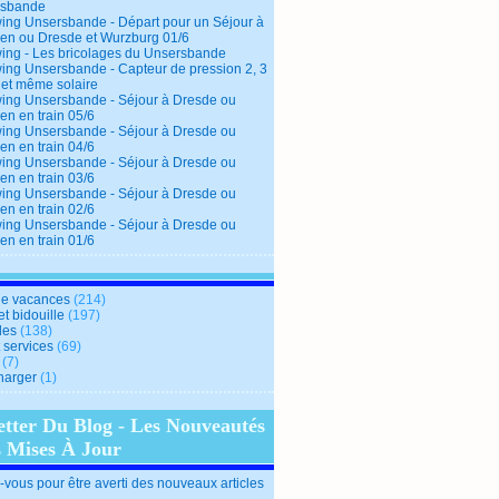
rsbande
ing Unsersbande - Départ pour un Séjour à
en ou Dresde et Wurzburg 01/6
ing - Les bricolages du Unsersbande
ing Unsersbande - Capteur de pression 2, 3
 et même solaire
ing Unsersbande - Séjour à Dresde ou
en en train 05/6
ing Unsersbande - Séjour à Dresde ou
en en train 04/6
ing Unsersbande - Séjour à Dresde ou
en en train 03/6
ing Unsersbande - Séjour à Dresde ou
en en train 02/6
ing Unsersbande - Séjour à Dresde ou
en en train 01/6
e vacances
(214)
et bidouille
(197)
des
(138)
t services
(69)
(7)
harger
(1)
etter Du Blog - Les Nouveautés
s Mises À Jour
vous pour être averti des nouveaux articles