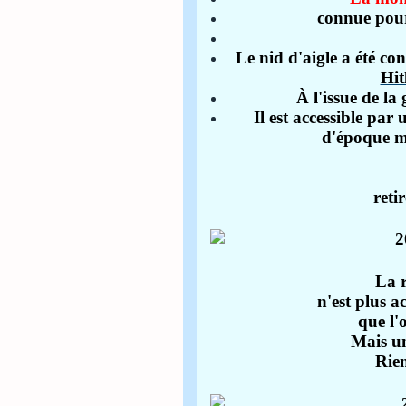
connue pour 
Le nid d'aigle a été co
Hit
À l'issue de la 
Il est accessible par
d'époque m
reti
La r
n'est plus a
que l'
Mais un
Rien