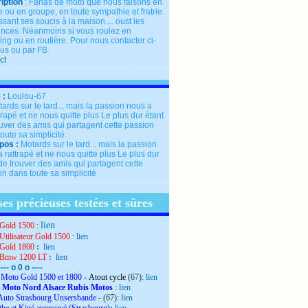
iption
: Fanas de moto que nous faisons en
 ou en groupe, en toute sympathie et fratrie.
ssant ses soucis à la maison.... oust les
rences. Néanmoins si vous roulez en
ng ou en routière. Pour nous contacter ci-
us ou par FB
ct
 :
Loulou-67
pos :
Motards sur le tard... mais la passion
 rattrapé et ne nous quitte plus Le plus dur
de trouver des amis qui partagent cette
n dans toute sa simplicité
es précieuses testées et sûres
lien
Gold 1500
:
Utilisateur Gold 1500
:
lien
Gold 1800
:
lien
 Bmw 1200 LT
:
lien
---- o 0 o ----
Moto Gold 1500 et 1800
- Atout cycle
(67):
lien
 Moto Nord Alsace Rubis Motos
:
lien
Auto Strasbourg Unsersbande
-
(67):
lien