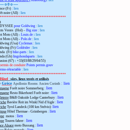
the et Kiné approuvé
(Strasbourg)
:
lien
---- o 0 o ----
nce (Fr)
:
lien
êt noire (All)
:
lien
**************************************
s
 ODYSSEE
pour Goldwing
:
lien
ts Vestes (Hol) –
Big size
:
lien
t Moto (All) -
Louis.de
:
lien
t Moto (All) -
Polo.de
:
lien
ldwing (Usa)
Cyclemax
:
lien
ldwing (Fr)
Goldrider
:
lien
onda (Fr)
bike-parts
:
lien
onda (Gb)
lingshondaparts
:
lien
casion (67)
:
+33(03/88/29/64/55)
permis de conduire
Points permis.gouv
rmo-rétractable
:
lien
**************************************
Hôtel
:
sûrs, lieux testés et utilisés
e
Grèce
:
lien
Apollonio Rooms
Ancien Corinth
lien
emagne
Forêt noire Sommerberg
:
lien
emagne
Resto Bikerhotel Forêt noire
:
lien
eterre
B&B Oakside Lodge Canterbury
:
lien
riche
Bavière Reit im Winkl Nid d'Aigle
:
lien
riche
Tyrol Landeck (100 km Stelvio):
lien
gique
Hôtel Thermae - Grimbergen
:
lien
ope
motos
:
lien
ope
Touren fahrer
:
lien
nce Alsace
moto Bussang :
lien