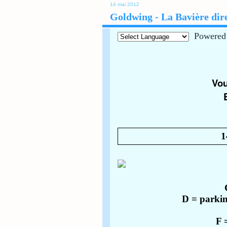
14 mai 2012
Goldwing - La Bavière dire
Powered
Vou
1
D = parkin
F 