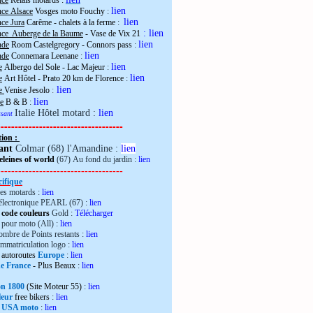
nce
Relais motards :
lien
nce Alsace
Vosges moto Fouchy
:
lien
ce Jura
Carême - chalets à la ferme
:
:
lien
nce Auberge de la Baume
- Vase de Vix 21
lien
nde
Room Castelgregory - Connors pass
:
lien
nde
Connemara Leenane
:
lien
e
Albergo del Sole - Lac Majeur
:
lien
e
Art Hôtel - Prato 20 km de Florence
:
lien
ie
Venise Jesolo
:
lien
e
B & B
:
Italie Hôtel motard :
lien
essant
------------------------------------
tion :
ant
Colmar (68) l'Amandine :
lien
leines of world
(67) Au fond du jardin :
lien
------------------------------------
ifique
es motards :
lien
électronique PEARL (67) :
lien
 code couleurs
Gold :
Télécharger
pour moto (All) :
lien
mbre de Points restants :
lien
immatriculation logo :
lien
autoroutes
Europe
:
lien
de France
- Plus Beaux
:
lien
ron 1800
(Site Moteur 55)
:
lien
leur
free bikers
:
lien
 USA moto
:
lien