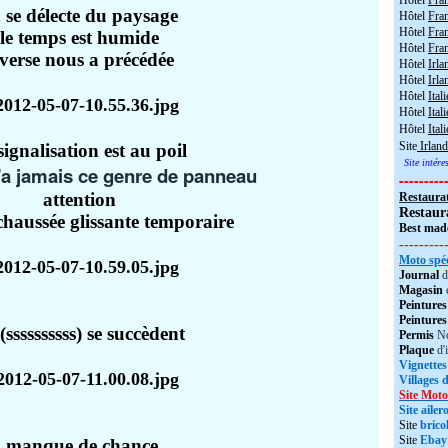
Hôtel
Fra
 se délecte du paysage
Hôtel
Fra
Hôtel
Fran
le temps est humide
Hôtel
Fra
averse nous a précédée
Hôtel
Irla
Hôtel
Irla
Hôtel
Itali
Hôtel
Itali
Hôtel
Ital
Site
Irland
signalisation est au poil
Site intér
a jamais ce genre de panneau
---------
attention
Restaura
Restaur
chaussée glissante temporaire
Best made
---------
Moto spéc
Journal
d
Magasin
Peintures
Peintures
s(ssssssssss) se succèdent
Permis
No
Plaque
d'
Vignettes
Villages 
Site Moto
Site aile
Site
brico
Site
Ebay
manque de chance