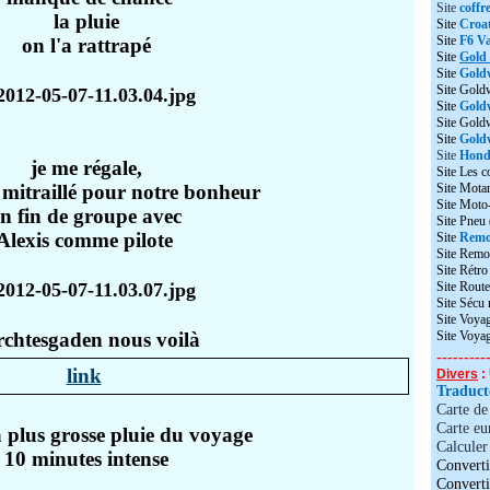
Site
coffr
la pluie
Site
Croat
Site
F6 Va
on l'a rattrapé
Site
Gold
Site
Gold
Site Gold
Site
Gold
Site Gol
Site
Goldw
Site
Honda
je me régale,
Site Les c
mitraillé pour notre bonheur
Site Motar
Site Moto
en fin de groupe avec
Site Pneu
Alexis comme pilote
Site
Remo
Site Remo
Site Rétr
Site Route
Site Sécu
Site Voyag
rchtesgaden nous voilà
Site Voya
---------
link
Divers
: 
Traduc
Carte d
Carte eu
a plus grosse pluie du voyage
Calculer 
10 minutes intense
Converti
Convert