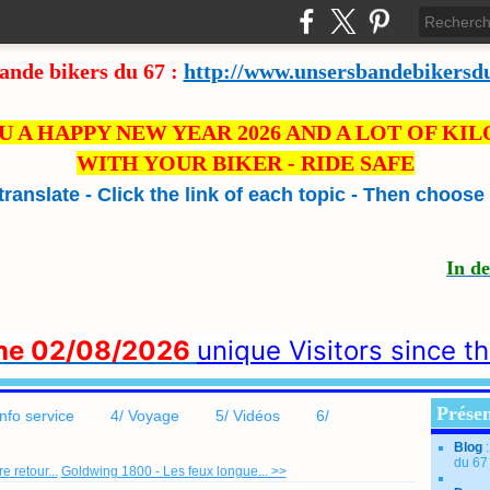
ande bikers du 67 :
http://www.unsersbandebikersd
U A HAPPY NEW YEAR 2026 AND A LOT OF KI
WITH YOUR BIKER - RIDE SAFE
 translate - Click the link of each topic - Then choos
In d
the 02/08/2026
unique Visitors since t
Présen
info service
4/ Voyage
5/ Vidéos
6/
Blog
du 67
 retour...
Goldwing 1800 - Les feux longue... >>