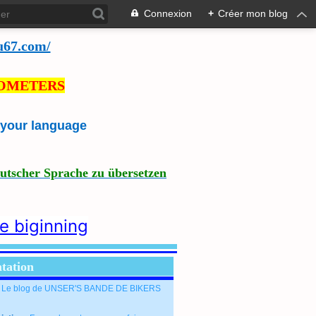
Connexion
+
Créer mon blog
u67.com/
LOMETERS
e your language
eutscher Sprache zu übersetzen
he biginning
tation
: Le blog de UNSER'S BANDE DE BIKERS