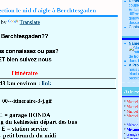
Descr
couple
ction le nid d'aigle à Berchtesgaden
En lai
diffé
goldwi
 by
Translate
desso
Conta
Berchtesgaden??
Name
s connaissez ou pas?
ET bien suivez nous
À Pro
nous a
l'itinéraire
étant 
passio
43 km environ :
link
Adress
*
Manuel 
*
Manuel 
*
Manuel 
C = garage HONDA
*
Manuel
g du kehlestein départ des bus
-
*
Mécano 
E = station service
*
Mécano
= petit brunch du midi
*
Garage 