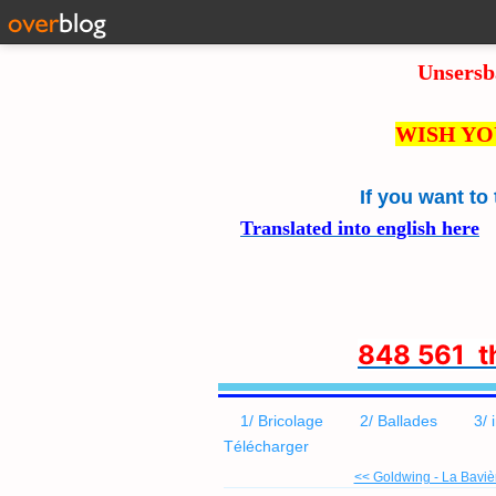
Unsersb
WISH YO
If you want to
Translated into english here
8
48 561 
1/ Bricolage
2/ Ballades
3/ 
Télécharger
<< Goldwing - La Bavière