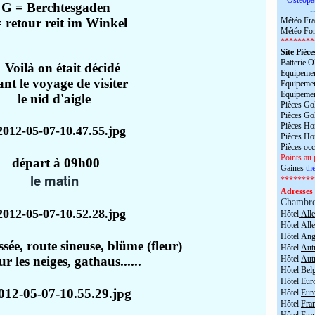
*
Ostéopa
G = Berchtesgaden
-
 retour reit im Winkel
Météo Fra
Météo For
********
Site Pièce
Batterie
Voilà on était décidé
Equipemen
nt le voyage de visiter
Equipemen
Equipemen
le nid d'aigle
Pièces Go
Pièces Go
Pièces H
Pièces H
Pièces oc
Points au 
départ à 09h00
Gaines
the
le matin
********
Adresses 
Chambr
Hôtel
All
Hôtel
All
Hôtel
Angl
ssée, route sineuse, blüme (fleur)
Hôtel
Aut
ur les neiges, gathaus......
Hôtel
Aut
Hôtel
Bel
Hôtel
Eur
Hôtel
Eur
Hôtel
Fra