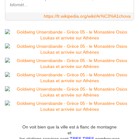
kilomèt...
https://fr.wikipedia.org/wiki/Ar%C3%A1chova
On voit bien que la ville est à flanc de montagne
et
les stations services sont
TRES TRES
nombreuses