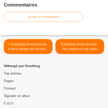
Commentaires
Ajouter un commentaire
< Goldwing Unsersbande -
Goldwing Unsersbande -
le pire danger du bricoleur
Un couple et une moto
le MONOXYDE DE
dans le Wild West
CARBONE = CO
américain 01 jour - Joshua
tree park >
Hébergé par Overblog
Top articles
Pages
Contact
Signaler un abus
C.G.U.