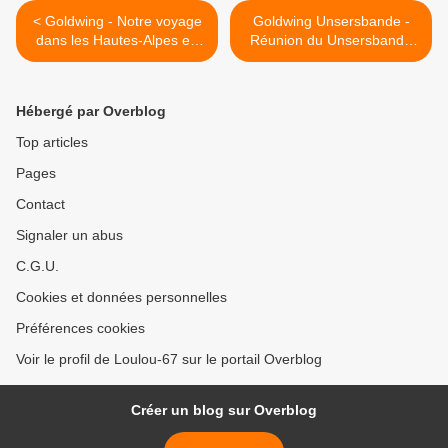
< Goldwing - Notre voyage
Goldwing Unsersbande -
dans les Hautes-Alpes en
Réunion du Unsersbande
Goldwing 1800 et Varadero
2017 >
125 - 12ème jour
Hébergé par Overblog
Top articles
Pages
Contact
Signaler un abus
C.G.U.
Cookies et données personnelles
Préférences cookies
Voir le profil de Loulou-67 sur le portail Overblog
Créer un blog sur Overblog