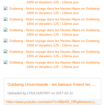
Goldwing Unsersbande - les bateaux frolent les docks de Marseille
Uploaded by LOULOU67007 on 2017-02-11.
https://www.youtube.com/watch?v=0BjnKD_OlPg&feature=youtu.be