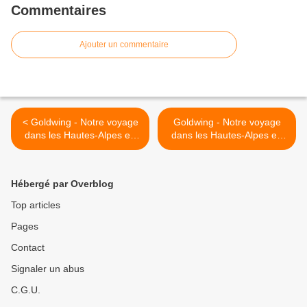
Commentaires
Ajouter un commentaire
< Goldwing - Notre voyage
Goldwing - Notre voyage
dans les Hautes-Alpes en
dans les Hautes-Alpes en
Goldwing 1800 et Varadero
Goldwing 1800 et Varadero
125 - 10ème jour
125 - 12ème jour >
Hébergé par Overblog
Top articles
Pages
Contact
Signaler un abus
C.G.U.