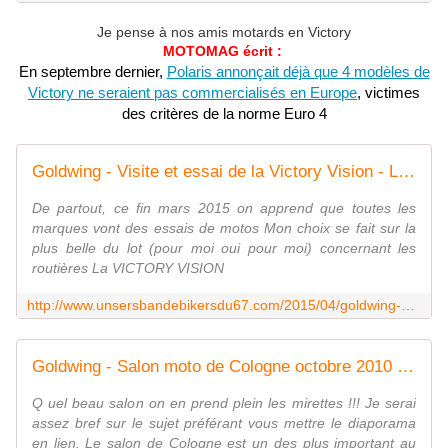
Je pense à nos amis motards en Victory
MOTOMAG écrit :
En septembre dernier,
Polaris annonçait déjà que 4 modèles de
Victory ne seraient pas commercialisés en Europe
, victimes
des critères de la norme Euro 4
Goldwing - Visite et essai de la Victory Vision - Le blog de UNSER'S BANDE DE BIKERS du 67
De partout, ce fin mars 2015 on apprend que toutes les
marques vont des essais de motos Mon choix se fait sur la
plus belle du lot (pour moi oui pour moi) concernant les
routières La VICTORY VISION
http://www.unsersbandebikersdu67.com/2015/04/goldwing-visite-et-essai-de-la-victory-vision.html
Goldwing - Salon moto de Cologne octobre 2010 - Le blog de UNSER'S BANDE DE BIKERS du 67
Q uel beau salon on en prend plein les mirettes !!! Je serai
assez bref sur le sujet préférant vous mettre le diaporama
en lien. Le salon de Cologne est un des plus important au