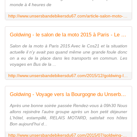
monde à 4 heures de
http://www.unsersbandebikersdu67.com/article-salon-moto-de-cologne-le-10-10-2010-75207180.html
Goldwing - le salon de la moto 2015 à Paris - Le blog de UNSER'S BANDE DE BIKERS du 67
Salon de la moto à Paris 2015 Avec le Cos21 et la situation
actuelle il n'y avait pas quand même une grande foule donc
on a eu de la place dans les transports en commun. Les
voyages en Bus de la ...
http://www.unsersbandebikersdu67.com/2015/12/goldwing-le-salon-de-la-moto-2015-a-paris.html
Goldwing - Voyage vers la Bourgogne du Unserbande 2015 - 2ème jour 1/2 - Le blog de UNSER'S BANDE DE BIKERS du 67
Après une bonne soirée passée Rendez-vous à 09h30 Nous
allons rejoindre l'autre groupe après un bon petit déjeuner
L'hôtel, estampillé, RELAIS MOTARD, satisfait nos hôtes
Bon aujourd'hui d...
http://www.unsersbandebikersdu67.com/2015/07/goldwing-voyage-vers-la-bourgogne-du-unserbande-2015-2eme-jour-1-2.html