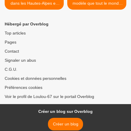
dans les Hautes-Alpes en
modèle que tout le monde
Goldwing 1800 et Varadero
attend début 2018?? >
125 - 7ème jour 1/2
Hébergé par Overblog
Top articles
Pages
Contact
Signaler un abus
C.G.U.
Cookies et données personnelles
Préférences cookies
Voir le profil de Loulou-67 sur le portail Overblog
Créer un blog sur Overblog
Créer un blog