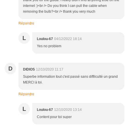
thank you for the guide. I really didn't find anything else on the
internet :)<br /> Do you think I can pull the cable when
removing the bulb?<br /> thank you very much
Répondre
L
Loulou-67
04/12/2022 18:14
Yes no problem
D
DIDIOS
12/10/2020 11:17
Superbe information tout c'est passé sans diffilculté un grand
MERCI à toi.
Répondre
L
Loulou-67
12/10/2020 13:14
Content pour toi super