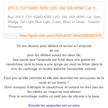
2PCS T10 5SMD-5050 LED 194 168 W5W Car Side Wedge Tail Light Blue Light (Color: Blue)
Buy 2PCS T10 5SMD-5050 LED 194 168 W5W Car Side
Wedge Tail Light Blue Light (Color: Blue) at Geek - Smarter
Shopping
https://geek.wish.com/c/540c839f7a9eb43983922576
On tire dessus pour défaire et arriver à l'ampoule
ah oui
pour les défaire suivez les deux fils,
faut savoir que l'ampoule est fiché dans une ganse en
caoutchouc dont la base a une gorge qui vient se ficher dans le
trou du carénage et rendre étanche l'ensemble,
normal.
Faut pas qu'elle retombe et elle doit absorber les secousses de la
route
et oui loulou !!
Donc essayez d'attraper le caoutchouc et surtout ne tirez pas sur
les câbles au risque de tout abimer
Pour le remontage mettre un petit peu de silicone à la base
Ensuite les ampoules ont un sens