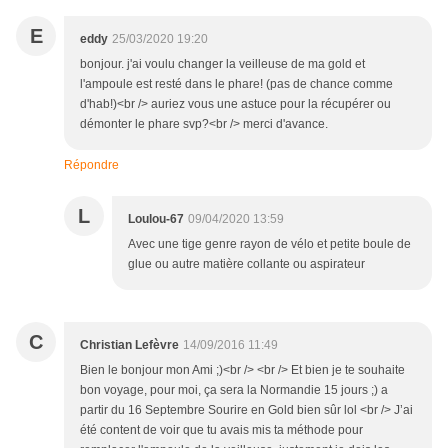
E
eddy
25/03/2020 19:20
bonjour. j'ai voulu changer la veilleuse de ma gold et
l'ampoule est resté dans le phare! (pas de chance comme
d'hab!)<br /> auriez vous une astuce pour la récupérer ou
démonter le phare svp?<br /> merci d'avance.
Répondre
L
Loulou-67
09/04/2020 13:59
Avec une tige genre rayon de vélo et petite boule de
glue ou autre matière collante ou aspirateur
C
Christian Lefèvre
14/09/2016 11:49
Bien le bonjour mon Ami ;)<br /> <br /> Et bien je te souhaite
bon voyage, pour moi, ça sera la Normandie 15 jours ;) a
partir du 16 Septembre Sourire en Gold bien sûr lol <br /> J’ai
été content de voir que tu avais mis ta méthode pour