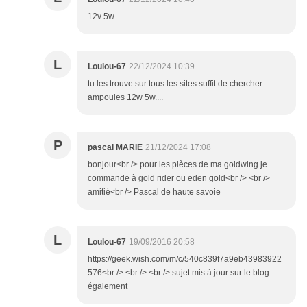
12v 5w
L
Loulou-67
22/12/2024 10:39
tu les trouve sur tous les sites suffit de chercher
ampoules 12w 5w....
P
pascal MARIE
21/12/2024 17:08
bonjour<br /> pour les pièces de ma goldwing je
commande à gold rider ou eden gold<br /> <br />
amitié<br /> Pascal de haute savoie
L
Loulou-67
19/09/2016 20:58
https://geek.wish.com/m/c/540c839f7a9eb43983922
576<br /> <br /> <br /> sujet mis à jour sur le blog
également