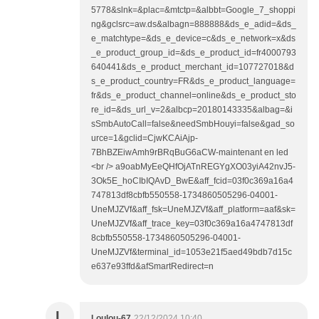
5778&slnk=&plac=&mtctp=&albbt=Google_7_shoppi
ng&gclsrc=aw.ds&albagn=888888&ds_e_adid=&ds_
e_matchtype=&ds_e_device=c&ds_e_network=x&ds
_e_product_group_id=&ds_e_product_id=fr4000793
640441&ds_e_product_merchant_id=107727018&d
s_e_product_country=FR&ds_e_product_language=
fr&ds_e_product_channel=online&ds_e_product_sto
re_id=&ds_url_v=2&albcp=20180143335&albag=&i
sSmbAutoCall=false&needSmbHouyi=false&gad_so
urce=1&gclid=CjwKCAiAjp-
7BhBZEiwAmh9rBRqBuG6aCW-maintenant en led
<br /> a9oabMyEeQHfOjATnREGYgXO03yiA42nvJ5-
3Ok5E_hoCIbIQAvD_BwE&aff_fcid=03f0c369a16a4
747813df8cbfb550558-1734860505296-04001-
UneMJZVf&aff_fsk=UneMJZVf&aff_platform=aaf&sk=
UneMJZVf&aff_trace_key=03f0c369a16a4747813df
8cbfb550558-1734860505296-04001-
UneMJZVf&terminal_id=1053e21f5aed49bdb7d15c
e637e93ffd&afSmartRedirect=n
L
Loulou-67
22/12/2024 10:40