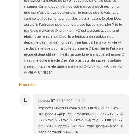
remplacer l'ampoule de la veilleuse, justement je dois les
changer car une des miennes commence à décliner, j’en ai
une qui n’arrête pas de clignoter, je pense que je vais faire
comme toi, les remplacer par des bleu ;) j’adore le bleu LOL
aurais-tu l’adresse pour que je puisse les commander ? je te
remercie d’avance ;)<br /> <br /> C’est toujours avec grand
plaisir que je suis ton blog, tu a toujours des astuces qui
dépanne pas mal de mondes :) j'en fais partie :) <br /> <br />
Je devais te dire pour la colle puissante ;) bien sûr je l’ai bien
reçue et déjà utilisé ;) il est vrai que tu avais tout à fait raison ;)
c’est une colle miracle ;) je n’ai plus peur de casser quelque
chose ;) mais j’évite quand même lol ;)<br /> <br /> Amitié <br
/> <br /> Christian
Répondre
L
Loulou-67
22/12/2024 10:42
https://fr.aliexpress.com/item/4000793640441.html?
src=google&pdp_npi=4%40dis%21EUR%212.89%2
12.89%21%21%21%21%21%40%2112000033379
985698%21ppc%21%21%21&src=google&albch=s
hopping&acnt=248-630-