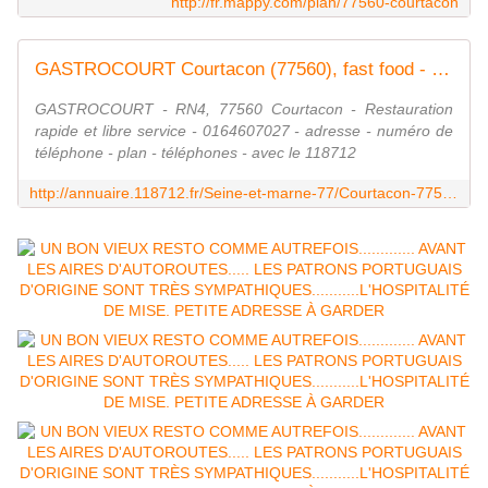
http://fr.mappy.com/plan/77560-courtacon
GASTROCOURT Courtacon (77560), fast food - 0164607027
GASTROCOURT - RN4, 77560 Courtacon - Restauration
rapide et libre service - 0164607027 - adresse - numéro de
téléphone - plan - téléphones - avec le 118712
http://annuaire.118712.fr/Seine-et-marne-77/Courtacon-77560/Gastrocourt-0164607027_0O0020L00008D80300C40090S