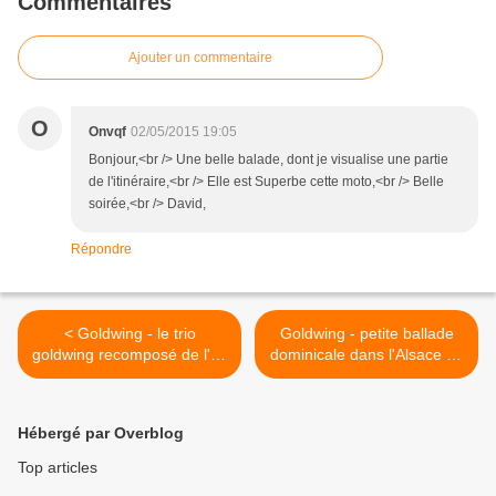
Commentaires
Ajouter un commentaire
O
Onvqf
02/05/2015 19:05
Bonjour,<br /> Une belle balade, dont je visualise une partie
de l'itinéraire,<br /> Elle est Superbe cette moto,<br /> Belle
soirée,<br /> David,
Répondre
< Goldwing - le trio
Goldwing - petite ballade
goldwing recomposé de l'an
dominicale dans l'Alsace du
passé
Nord >
Hébergé par Overblog
Top articles