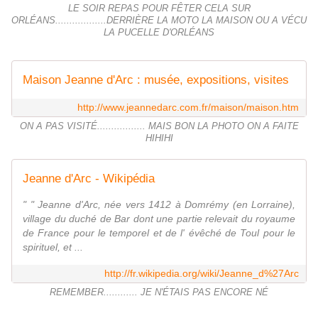
LE SOIR REPAS POUR FÊTER CELA SUR
ORLÉANS..................DERRIÈRE LA MOTO LA MAISON OU A VÉCU
LA PUCELLE D'ORLÉANS
Maison Jeanne d'Arc : musée, expositions, visites
http://www.jeannedarc.com.fr/maison/maison.htm
ON A PAS VISITÉ................. MAIS BON LA PHOTO ON A FAITE
HIHIHI
Jeanne d'Arc - Wikipédia
" " Jeanne d'Arc, née vers 1412 à Domrémy (en Lorraine),
village du duché de Bar dont une partie relevait du royaume
de France pour le temporel et de l' évêché de Toul pour le
spirituel, et ...
http://fr.wikipedia.org/wiki/Jeanne_d%27Arc
REMEMBER............ JE N'ÉTAIS PAS ENCORE NÉ