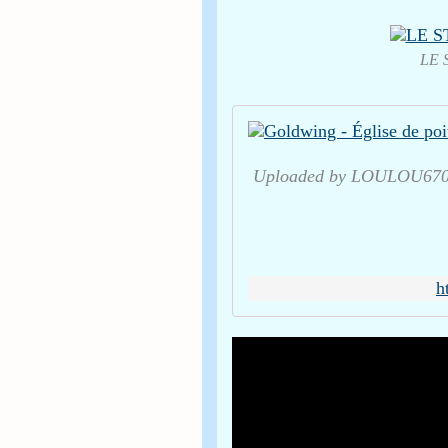
LE 
Uploaded by LOULOU6700
h