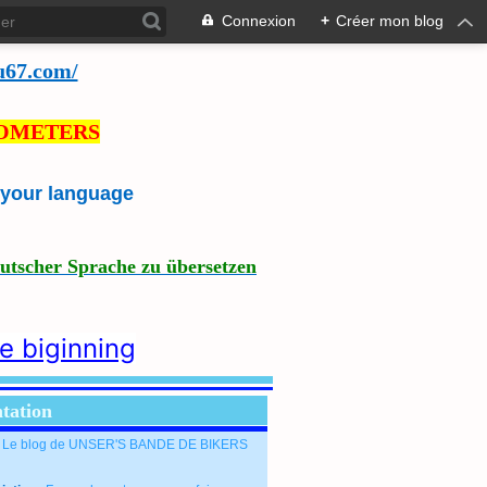
Connexion
+
Créer mon blog
u67.com/
LOMETERS
e your language
eutscher Sprache zu übersetzen
he biginning
tation
: Le blog de UNSER'S BANDE DE BIKERS