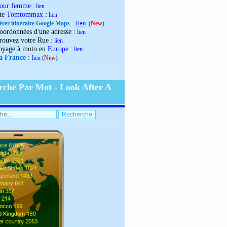
our femme
:
lien
:
ite
Tomtommax
lien
:
érer itinéraire Google Maps
(
New
)
Lien
:
oordonnées d'une adresse
lien
:
rouvez votre Rue
lien
:
oyage à moto en
Europe
lien
:
la France
lien
(
New
)
rche Par Mot - Look After A