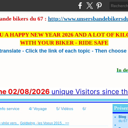
ande bikers du 67 :
http://www.unsersbandebikersd
U A HAPPY NEW YEAR 2026 AND A LOT OF KI
WITH YOUR BIKER - RIDE SAFE
 translate - Click the link of each topic - Then choos
In d
the 02/08/2026
unique Visitors since t
Présen
info service
4/ Voyage
5/ Vidéos
6/
Blog
du 67
virée vers...
Goldwing - les Voeux 2015... >>