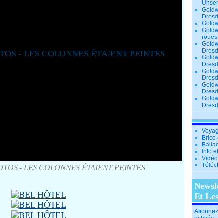
Unse
Goldw
Dresd
Goldw
Goldw
roues
Goldw
Dresd
Goldw
Dresd
Goldw
Dresd
Goldw
Dresd
Goldw
Dresd
Voyag
Brico 
Balla
Info e
Vidéo
Téléc
TOS - LES COLONNES ÉTAIENT PEINTES
Newsl
Et Le
Abonnez-