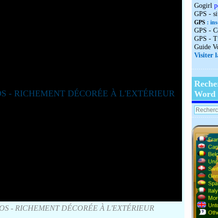
Gogirl
p
GPS - s
GPS
: ins
GPS - C
GPS - T
Guide V
Visiter 
Reche
Word
OS - RICHEMENT DÉCORÉE À L'EXTÉRIEUR