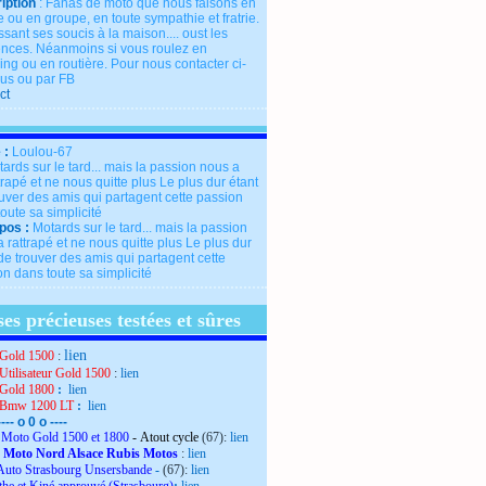
iption
: Fanas de moto que nous faisons en
 ou en groupe, en toute sympathie et fratrie.
ssant ses soucis à la maison.... oust les
rences. Néanmoins si vous roulez en
ng ou en routière. Pour nous contacter ci-
us ou par FB
ct
 :
Loulou-67
pos :
Motards sur le tard... mais la passion
 rattrapé et ne nous quitte plus Le plus dur
de trouver des amis qui partagent cette
n dans toute sa simplicité
es précieuses testées et sûres
lien
Gold 1500
:
Utilisateur Gold 1500
:
lien
Gold 1800
:
lien
 Bmw 1200 LT
:
lien
---- o 0 o ----
Moto Gold 1500 et 1800
- Atout cycle
(67):
lien
 Moto Nord Alsace Rubis Motos
:
lien
Auto Strasbourg Unsersbande
-
(67):
lien