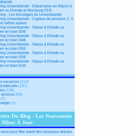
rsbande
ing Unsersbande - Départ pour un Séjour à
en ou Dresde et Wurzburg 01/6
ing - Les bricolages du Unsersbande
ing Unsersbande - Capteur de pression 2, 3
 et même solaire
ing Unsersbande - Séjour à Dresde ou
en en train 05/6
ing Unsersbande - Séjour à Dresde ou
en en train 04/6
ing Unsersbande - Séjour à Dresde ou
en en train 03/6
ing Unsersbande - Séjour à Dresde ou
en en train 02/6
ing Unsersbande - Séjour à Dresde ou
en en train 01/6
e vacances
(214)
et bidouille
(197)
des
(138)
t services
(69)
(7)
harger
(1)
etter Du Blog - Les Nouveautés
s Mises À Jour
vous pour être averti des nouveaux articles