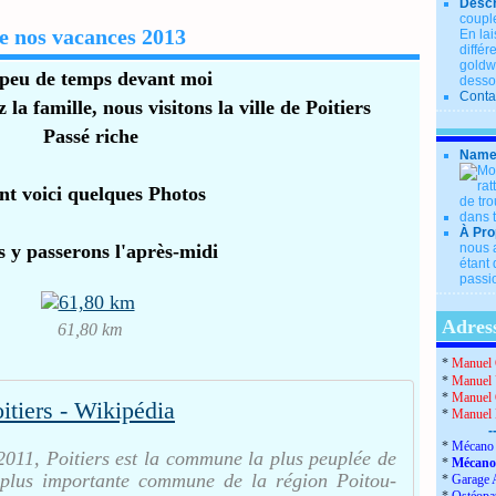
Descr
couple
de nos vacances 2013
En lai
diffé
goldwi
peu de temps devant moi
desso
Conta
la famille, nous visitons la ville de Poitiers
Passé riche
Name
nt voici quelques Photos
À Pro
 y passerons l'après-midi
nous a
étant 
passio
Adress
61,80 km
*
Manuel 
*
Manuel 
*
Manuel 
itiers - Wikipédia
*
Manuel
-
*
Mécano 
2011, Poitiers est la commune la plus peuplée de
*
Mécano
a plus importante commune de la région Poitou-
*
Garage 