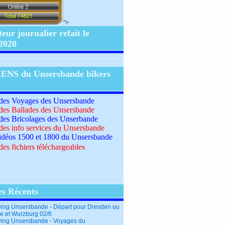
">
ur journalier refait le
/2020
IENS du Unsersbande bikers
 des Voyages des Unsersbande
 des Ballades des Unsersbande
 des Bricolages des Unserbande
 des info services du Unsersbande
idéos 1500 et 1800 du Unsersbande
des fichiers téléchargeables
es Récents
ing Unsersbande - Départ pour Dresden ou
e et Wurzburg 02/6
ing Unsersbande - Voyages du