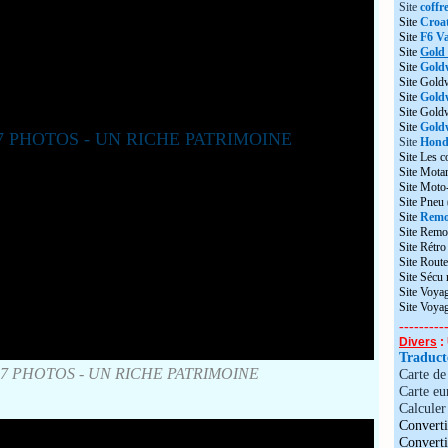
Site
coffr
Site
Croat
Site
F6 Va
Site
Gold
Site
Gold
Site Gold
Site
Gold
Site Gol
Site
Goldw
Site
Honda
Site Les c
Site Motar
Site Moto
Site Pneu
Site
Remo
Site Remo
Site Rétr
Site Route
Site Sécu
Site Voyag
Site Voya
---------
Divers
: 
Traduc
7 PHOTOS - UN RICHE PATRIMOINE
Carte d
Carte eu
Calculer 
Converti
Convert