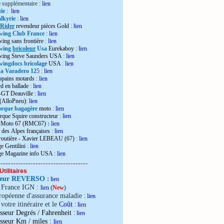
e
supplémentaire :
lien
ie
:
lien
lkyrie
:
lien
 Rider
revendeur pièces Gold
:
lien
wing Club France
:
lien
wing sans frontière
:
lien
wing
bricoleur
Usa
Eurekaboy
:
lien
dwing Steve Saunders USA
:
lien
ingdocs bricolag
e USA
:
lien
 Varadero 12
5 :
lien
opains motards :
lien
d en ballade
:
lien
-GT Deauville
:
lien
 (AlloPneu):
lien
rque bagagère
moto
:
lien
rque Squire constructeur
:
lien
o Moto 67 (RMC67)
:
lien
 des Alpes françaises
:
lien
 routière - Xavier LEBEAU (67)
:
lien
e Gentilini
:
lien
ge Magazine info USA
:
lien
------------------------------------
Utilitaires
teur REVERSO
:
lien
e France IGN :
lien
(
New
)
ropéenne d'assurance maladie
:
lien
votre itinéraire et le
Coût
:
lien
sseur Degrés / Fahrenheit
:
lien
:
isseur Km / miles
lien