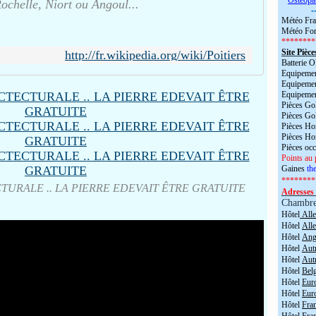
*
Ostéopa
ochelle, Niort ou Angoul...
-
Météo Fra
Météo For
********
Site Pièce
http://fr.wikipedia.org/wiki/Poitiers
Batterie
Equipemen
Equipemen
Equipemen
Pièces Go
Pièces Go
Pièces H
Pièces H
Pièces oc
Points au 
Gaines
the
********
TURALE .. LA PIERRE EDEVAIT ÊTRE GRATUITE
Adresses 
Chambr
Hôtel
All
Hôtel
All
Hôtel
Angl
Hôtel
Aut
Hôtel
Aut
Hôtel
Bel
Hôtel
Eur
Hôtel
Eur
Hôtel
Fra