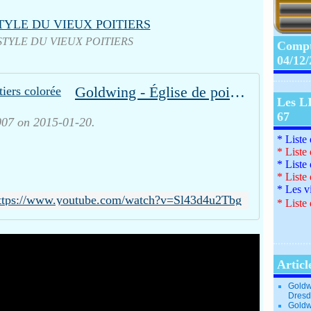
STYLE DU VIEUX POITIERS
Compte
04/12
Goldwing - Église de poitiers colorée
Les L
67
7 on 2015-01-20.
* Liste
*
Liste
*
Liste
*
Liste
*
Les v
ttps://www.youtube.com/watch?v=Sl43d4u2Tbg
*
Liste 
Articl
Goldw
Dresd
Goldw