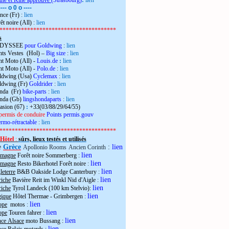
the et Kiné approuvé
(Strasbourg)
:
lien
---- o 0 o ----
nce (Fr)
:
lien
êt noire (All)
:
lien
**************************************
s
 ODYSSEE
pour Goldwing
:
lien
ts Vestes (Hol) –
Big size
:
lien
t Moto (All) -
Louis.de
:
lien
t Moto (All) -
Polo.de
:
lien
ldwing (Usa)
Cyclemax
:
lien
ldwing (Fr)
Goldrider
:
lien
onda (Fr)
bike-parts
:
lien
onda (Gb)
lingshondaparts
:
lien
casion (67)
:
+33(03/88/29/64/55)
permis de conduire
Points permis.gouv
rmo-rétractable
:
lien
**************************************
Hôtel
:
sûrs, lieux testés et utilisés
e
Grèce
:
lien
Apollonio Rooms
Ancien Corinth
lien
emagne
Forêt noire Sommerberg
:
lien
emagne
Resto Bikerhotel Forêt noire
:
lien
eterre
B&B Oakside Lodge Canterbury
:
lien
riche
Bavière Reit im Winkl Nid d'Aigle
:
lien
riche
Tyrol Landeck (100 km Stelvio):
lien
gique
Hôtel Thermae - Grimbergen
:
lien
ope
motos
:
lien
ope
Touren fahrer
:
lien
nce Alsace
moto Bussang :
lien