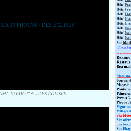
Hôtel
Fra
Hôtel
Fra
Hôtel
Fran
Hôtel
Fra
Hôtel
Irla
Hôtel
Irla
Hôtel
Itali
Hôtel
Itali
Hôtel
Ital
Site
Irland
Site intér
---------
Restaura
Restaur
Best made
---------
Moto spéc
Journal
d
Magasin
Peintures
MA 10 PHOTOS - DES ÉGLISES
Peintures
Permis
No
Plaque
d'
Vignettes
Villages 
Site Moto
Site aile
Site
brico
Site
Ebay