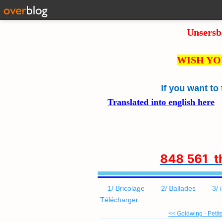
Unsersb
WISH YO
If you want to
Translated into english here
8
48 561 
1/ Bricolage
2/ Ballades
3/ 
Télécharger
<< Goldwing - Petite 