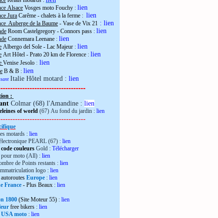
nce
Relais motards :
lien
nce Alsace
Vosges moto Fouchy
:
lien
ce Jura
Carême - chalets à la ferme
:
:
lien
nce Auberge de la Baume
- Vase de Vix 21
lien
nde
Room Castelgregory - Connors pass
:
lien
nde
Connemara Leenane
:
lien
e
Albergo del Sole - Lac Majeur
:
lien
e
Art Hôtel - Prato 20 km de Florence
:
lien
ie
Venise Jesolo
:
lien
e
B & B
:
Italie Hôtel motard :
lien
essant
------------------------------------
tion :
ant
Colmar (68) l'Amandine :
lien
leines of world
(67) Au fond du jardin :
lien
------------------------------------
ifique
es motards :
lien
électronique PEARL (67) :
lien
 code couleurs
Gold :
Télécharger
pour moto (All) :
lien
mbre de Points restants :
lien
immatriculation logo :
lien
autoroutes
Europe
:
lien
de France
- Plus Beaux
:
lien
ron 1800
(Site Moteur 55)
:
lien
leur
free bikers
:
lien
 USA moto
:
lien