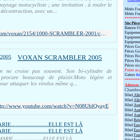
*
Ostéopa
aysage motocycliste ; une invitation . à rouler le
-
Météo Fra
 décontraction, avec un...
Météo For
********
Site Pièce
Batterie
http://www.motoplanete.com/voxan/2154/1000-SCRAMBLER-2001/contact.html
Equipemen
Equipemen
Equipemen
Pièces Go
Pièces Go
VOXAN SCRAMBLER 2005
Pièces H
Pièces H
Pièces oc
n ne croise pas souvent. Son bi-cylindre de
Points au 
Gaines
the
procure beaucoup de plaisir.Moto légère et
********
 pour attaquer les virolos même q...
Adresses 
Chambr
Hôtel
All
Hôtel
All
ttp://www.youtube.com/watch?v=N08UblQyayE
Hôtel
Angl
Hôtel
Aut
Hôtel
Aut
Hôtel
Bel
Hôtel
Eur
Hôtel
Eur
Hôtel
Fra
E........................ELLE EST LÀ