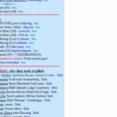
the et Kiné approuvé
(Strasbourg)
:
lien
---- o 0 o ----
nce (Fr)
:
lien
êt noire (All)
:
lien
**************************************
s
 ODYSSEE
pour Goldwing
:
lien
ts Vestes (Hol) –
Big size
:
lien
t Moto (All) -
Louis.de
:
lien
t Moto (All) -
Polo.de
:
lien
ldwing (Usa)
Cyclemax
:
lien
ldwing (Fr)
Goldrider
:
lien
onda (Fr)
bike-parts
:
lien
onda (Gb)
lingshondaparts
:
lien
casion (67)
:
+33(03/88/29/64/55)
permis de conduire
Points permis.gouv
rmo-rétractable
:
lien
**************************************
Hôtel
:
sûrs, lieux testés et utilisés
e
Grèce
:
lien
Apollonio Rooms
Ancien Corinth
lien
emagne
Forêt noire Sommerberg
:
lien
emagne
Resto Bikerhotel Forêt noire
:
lien
eterre
B&B Oakside Lodge Canterbury
:
lien
riche
Bavière Reit im Winkl Nid d'Aigle
:
lien
riche
Tyrol Landeck (100 km Stelvio):
lien
gique
Hôtel Thermae - Grimbergen
:
lien
ope
motos
:
lien
ope
Touren fahrer
:
lien
nce Alsace
moto Bussang :
lien