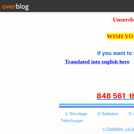
Unsersb
WISH YO
If you want to
Translated into english here
8
48 561 
1/ Bricolage
2/ Ballades
3/ 
Télécharger
<< Goldwing - Le U