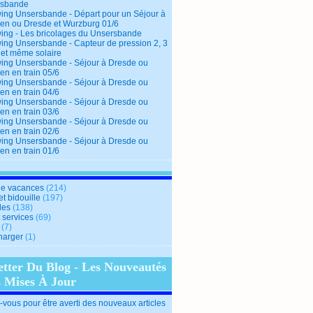
rsbande
ing Unsersbande - Départ pour un Séjour à
en ou Dresde et Wurzburg 01/6
ing - Les bricolages du Unsersbande
ing Unsersbande - Capteur de pression 2, 3
 et même solaire
ing Unsersbande - Séjour à Dresde ou
en en train 05/6
ing Unsersbande - Séjour à Dresde ou
en en train 04/6
ing Unsersbande - Séjour à Dresde ou
en en train 03/6
ing Unsersbande - Séjour à Dresde ou
en en train 02/6
ing Unsersbande - Séjour à Dresde ou
en en train 01/6
e vacances
(214)
et bidouille
(197)
des
(138)
t services
(69)
(7)
harger
(1)
etter Du Blog - Les Nouveautés
s Mises À Jour
vous pour être averti des nouveaux articles