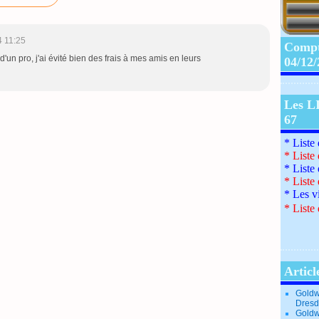
4 11:25
Compte
 d'un pro, j'ai évité bien des frais à mes amis en leurs
04/12
Les L
67
* Liste
*
Liste
*
Liste
*
Liste
*
Les v
*
Liste 
Articl
Goldw
Dresd
Goldw