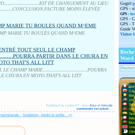
..........................KIT DE CHANGEMENT AU LIEU
Gogirl
p
............CONCLUSION.FACTURE MOINS ÈLEVÉE
GPS - s
GPS
: ins
GPS - C
GPS - T
Guide V
AMP MARIE TU ROULES QUAND M^EME
Visiter 
Reche
Word
HAMP MARIE.....................................POURRA
LE CHURA EN MOTO.THAT'S ALL LITT
Published by Loulou-67
-
dans
Brico et bidouille
commenter cet article
…
nsersbande...
Goldwing - Après la sortie... >>