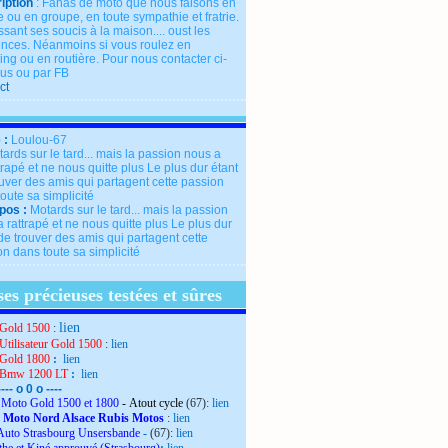
iption
: Fanas de moto que nous faisons en
 ou en groupe, en toute sympathie et fratrie.
ssant ses soucis à la maison.... oust les
rences. Néanmoins si vous roulez en
ng ou en routière. Pour nous contacter ci-
us ou par FB
ct
 :
Loulou-67
pos :
Motards sur le tard... mais la passion
 rattrapé et ne nous quitte plus Le plus dur
de trouver des amis qui partagent cette
n dans toute sa simplicité
es précieuses testées et sûres
lien
Gold 1500
:
Utilisateur Gold 1500
:
lien
Gold 1800
:
lien
 Bmw 1200 LT
:
lien
---- o 0 o ----
Moto Gold 1500 et 1800
- Atout cycle
(67):
lien
 Moto Nord Alsace Rubis Motos
:
lien
Auto Strasbourg Unsersbande
-
(67):
lien