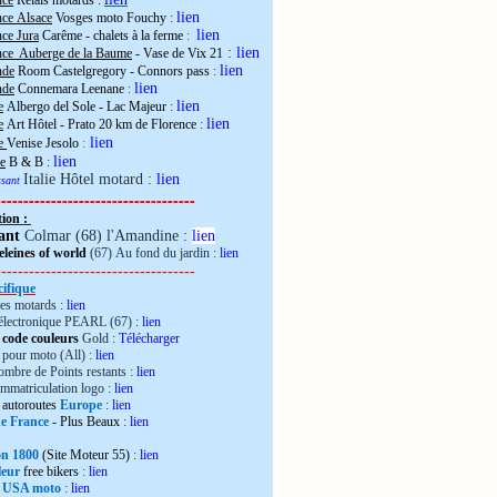
nce
Relais motards :
lien
nce Alsace
Vosges moto Fouchy
:
lien
ce Jura
Carême - chalets à la ferme
:
:
lien
nce Auberge de la Baume
- Vase de Vix 21
lien
nde
Room Castelgregory - Connors pass
:
lien
nde
Connemara Leenane
:
lien
e
Albergo del Sole - Lac Majeur
:
lien
e
Art Hôtel - Prato 20 km de Florence
:
lien
ie
Venise Jesolo
:
lien
e
B & B
:
Italie Hôtel motard :
lien
essant
------------------------------------
tion :
ant
Colmar (68) l'Amandine :
lien
leines of world
(67) Au fond du jardin :
lien
------------------------------------
ifique
es motards :
lien
électronique PEARL (67) :
lien
 code couleurs
Gold :
Télécharger
pour moto (All) :
lien
mbre de Points restants :
lien
immatriculation logo :
lien
autoroutes
Europe
:
lien
de France
- Plus Beaux
:
lien
ron 1800
(Site Moteur 55)
:
lien
leur
free bikers
:
lien
 USA moto
:
lien