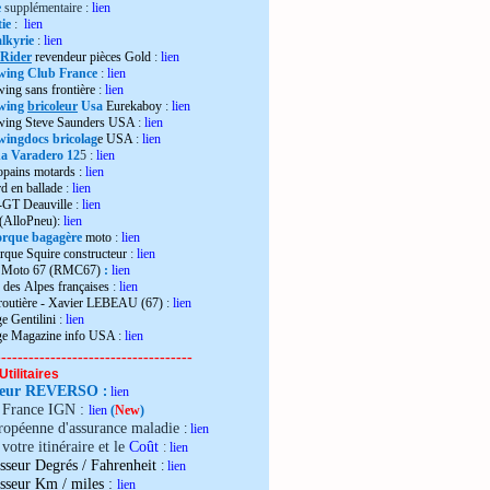
e
supplémentaire :
lien
ie
:
lien
lkyrie
:
lien
 Rider
revendeur pièces Gold
:
lien
wing Club France
:
lien
wing sans frontière
:
lien
wing
bricoleur
Usa
Eurekaboy
:
lien
dwing Steve Saunders USA
:
lien
ingdocs bricolag
e USA
:
lien
 Varadero 12
5 :
lien
opains motards :
lien
d en ballade
:
lien
-GT Deauville
:
lien
 (AlloPneu):
lien
rque bagagère
moto
:
lien
rque Squire constructeur
:
lien
o Moto 67 (RMC67)
:
lien
 des Alpes françaises
:
lien
 routière - Xavier LEBEAU (67)
:
lien
e Gentilini
:
lien
ge Magazine info USA
:
lien
------------------------------------
Utilitaires
teur REVERSO
:
lien
e France IGN :
lien
(
New
)
ropéenne d'assurance maladie
:
lien
votre itinéraire et le
Coût
:
lien
sseur Degrés / Fahrenheit
:
lien
:
isseur Km / miles
lien