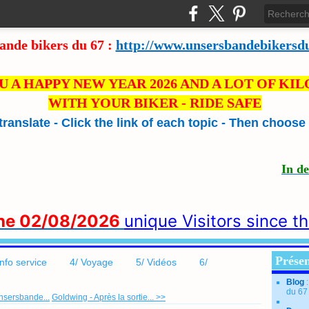
ande bikers du 67 :
http://www.unsersbandebikersd
U A HAPPY NEW YEAR 2026 AND A LOT OF KI
WITH YOUR BIKER - RIDE SAFE
 translate - Click the link of each topic - Then choos
In d
the 02/08/2026
unique Visitors since t
Présen
info service
4/ Voyage
5/ Vidéos
6/
Blog
du 67
nsersbande...
Goldwing - Après la sortie... >>