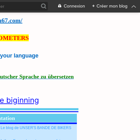
Connexion
+
Créer mon blog
u67.com/
LOMETERS
e your language
eutscher Sprache zu übersetzen
he biginning
tation
: Le blog de UNSER'S BANDE DE BIKERS