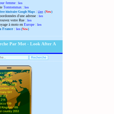
our femme
:
lien
:
ite
Tomtommax
lien
:
érer itinéraire Google Maps
(
New
)
Lien
:
oordonnées d'une adresse
lien
:
rouvez votre Rue
lien
:
oyage à moto en
Europe
lien
:
la France
lien
(
New
)
rche Par Mot - Look After A