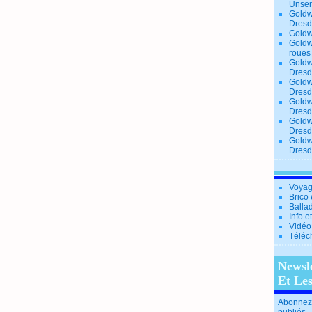
Unse
Goldw
Dresd
Goldw
Goldw
roues
Goldw
Dresd
Goldw
Dresd
Goldw
Dresd
Goldw
Dresd
Goldw
Dresd
Voyag
Brico 
Balla
Info e
Vidéo
Téléc
Newsl
Et Le
Abonnez-