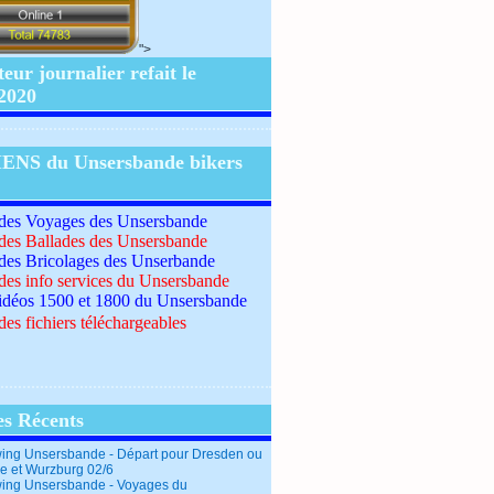
">
ur journalier refait le
/2020
IENS du Unsersbande bikers
 des Voyages des Unsersbande
 des Ballades des Unsersbande
 des Bricolages des Unserbande
 des info services du Unsersbande
idéos 1500 et 1800 du Unsersbande
des fichiers téléchargeables
es Récents
ing Unsersbande - Départ pour Dresden ou
e et Wurzburg 02/6
ing Unsersbande - Voyages du