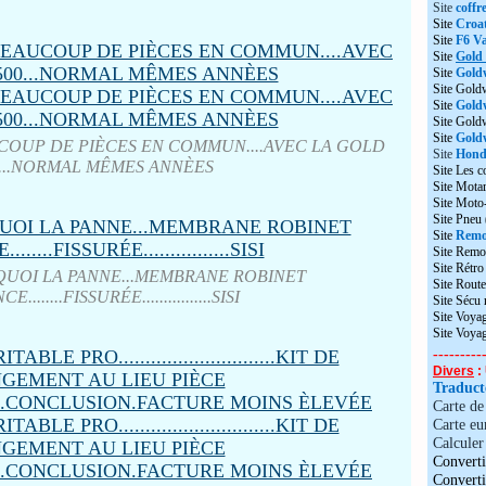
Site
coffr
Site
Croat
Site
F6 Va
Site
Gold
Site
Gold
Site Gold
Site
Gold
Site Gol
Site
Goldw
...BEAUCOUP DE PIÈCES EN COMMUN....AVEC LA GOLD
Site
Honda
0...NORMAL MÊMES ANNÈES
Site Les c
Site Motar
Site Moto
Site Pneu
Site
Remo
Site Remo
Site Rétr
 QUOI LA PANNE...MEMBRANE ROBINET
Site Route
........FISSURÉE................SISI
Site Sécu
Site Voyag
Site Voya
---------
Divers
: 
Traduc
Carte d
Carte eu
Calculer 
Converti
Convert