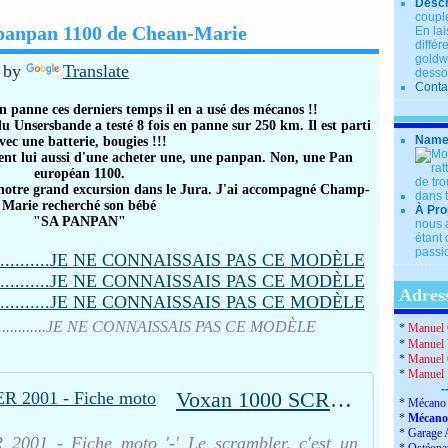
Descr
couple
 panpan 1100 de Chean-Marie
En lai
diffé
goldwi
 by
Translate
desso
Conta
en panne ces derniers temps
il en a usé des mécanos !!
du Unsersbande
a testé 8 fois en panne sur 250 km.
Il est parti
Name
vec une batterie, bougies !!!
ent lui aussi d'une acheter une, u
ne panpan.
Non, une Pan
européan 1100.
notre grand excursion dans le Jura.
J'ai accompagné Champ-
Marie recherché
son bébé
À Pro
"SA PANPAN"
nous a
étant 
passio
Adress
..............JE NE CONNAISSAIS PAS CE MODÈLE
*
Manuel 
*
Manuel 
*
Manuel 
*
Manuel
-
Voxan 1000 SCRAMBLER 2001 - Fiche moto
*
Mécano 
*
Mécano
*
Garage 
001 - Fiche moto '-' Le scrambler, c'est un