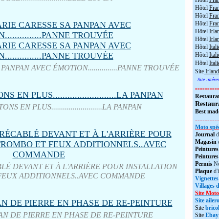
Hôtel
Fra
Hôtel
Fra
Hôtel
Fran
Hôtel
Fra
Hôtel
Irla
Hôtel
Irla
Hôtel
Itali
Hôtel
Itali
Hôtel
Ital
ANPAN AVEC ÉMOTION...............PANNE TROUVÉE
Site
Irland
Site intér
---------
Restaura
Restaur
 EN PLUS..........................LA PANPAN
Best made
---------
Moto spéc
Journal
d
Magasin
Peintures
Peintures
Permis
No
É DEVANT ET À L'ARRIÈRE POUR INSTALLATION
Plaque
d'
FEUX ADDITIONNELS..AVEC COMMANDE
Vignettes
Villages 
Site Moto
Site aile
Site
brico
AN DE PIERRE EN PHASE DE RE-PEINTURE
Site
Ebay