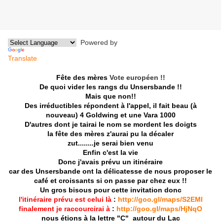
Powered by
Translate
Fête des mères
Vote européen !!
De quoi vider les rangs du Unsersbande !!
Mais que non!!
Des irréductibles répondent à l'appel,
il fait beau (à
nouveau)
4 Goldwing et une Vara 1000
D'autres dont je tairai le nom
se mordent les doigts
la fête des mères z'aurai pu la décaler
zut........je serai bien venu
Enfin c'est la vie
Donc j'avais prévu un itinéraire
car des Unsersbande
ont la délicatesse de nous proposer
le
café et croissants
si on passe par chez eux !!
Un gros bisous pour cette invitation
donc
l'itinéraire prévu est celui là
:
http://goo.gl/maps/S2EMl
finalement je raccourcirai à
:
http://goo.gl/maps/HjNqO
nous étions à la lettre "C"
autour du Lac