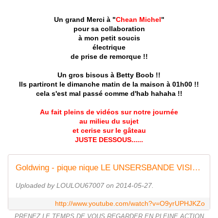
Un grand Merci à "
Chean Michel
"
pour sa collaboration
à mon petit soucis
électrique
de prise de remorque !!
Un gros bisous à Betty Boob !!
Ils partiront le dimanche matin de la maison à 01h00 !!
cela s'est mal passé comme d'hab hahaha !!
Au fait pleins de vidéos sur notre journée
au milieu du sujet
et cerise sur le gâteau
JUSTE DESSOUS......
Goldwing - pique nique LE UNSERSBANDE VISIBLE vers bad bergzabern
Uploaded by LOULOU67007 on 2014-05-27.
http://www.youtube.com/watch?v=O9yrUPHJKZo
PRENEZ LE TEMPS DE VOUS REGARDER EN PLEINE ACTION