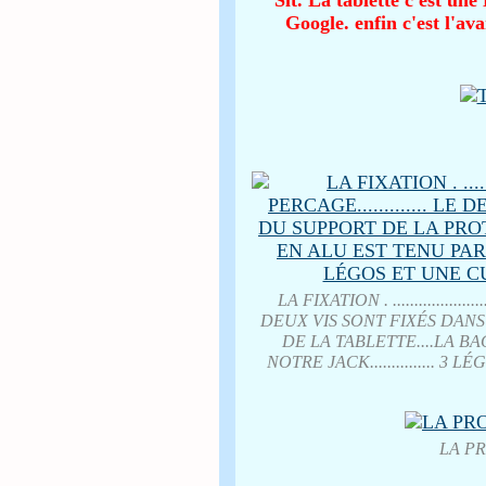
Slt. La tablette c'est un
Google. enfin c'est l'av
LA FIXATION . ...............
DEUX VIS SONT FIXÉS DAN
DE LA TABLETTE....LA 
NOTRE JACK............... 3
LA P