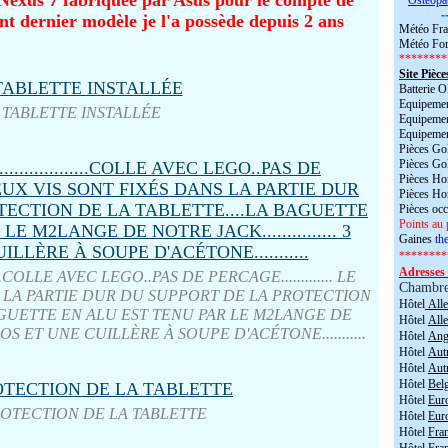
e Nexus 7 fabriquée par Asus pour le compte de
*
Ostéopa
-
ant dernier modèle je l'a possède depuis 2 ans
Météo Fra
Météo For
********
Site Pièce
Batterie
Equipemen
TABLETTE INSTALLÉE
Equipemen
Equipemen
Pièces Go
Pièces Go
Pièces H
Pièces H
Pièces oc
Points au 
Gaines
the
********
Adresses 
.......COLLE AVEC LEGO..PAS DE PERCAGE............. LE
Chambr
S LA PARTIE DUR DU SUPPORT DE LA PROTECTION
Hôtel
All
BAGUETTE EN ALU EST TENU PAR LE M2LANGE DE
Hôtel
All
 LÉGOS ET UNE CUILLÈRE À SOUPE D'ACÉTONE...........
Hôtel
Angl
Hôtel
Aut
Hôtel
Aut
Hôtel
Bel
Hôtel
Eur
ROTECTION DE LA TABLETTE
Hôtel
Eur
Hôtel
Fra