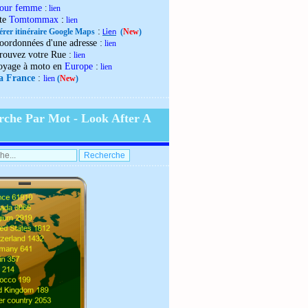
our femme
:
lien
:
ite
Tomtommax
lien
:
érer itinéraire Google Maps
(
New
)
Lien
:
oordonnées d'une adresse
lien
:
rouvez votre Rue
lien
:
oyage à moto en
Europe
lien
:
la France
lien
(
New
)
rche Par Mot - Look After A