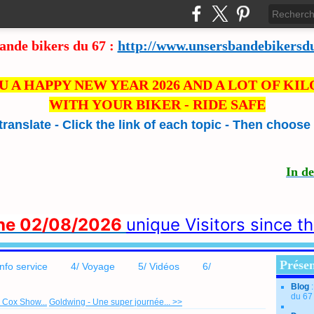
ande bikers du 67 :
http://www.unsersbandebikersd
U A HAPPY NEW YEAR 2026 AND A LOT OF KI
WITH YOUR BIKER - RIDE SAFE
 translate - Click the link of each topic - Then choos
In d
the 02/08/2026
unique Visitors since t
Présen
info service
4/ Voyage
5/ Vidéos
6/
Blog
du 67
 Cox Show...
Goldwing - Une super journée... >>