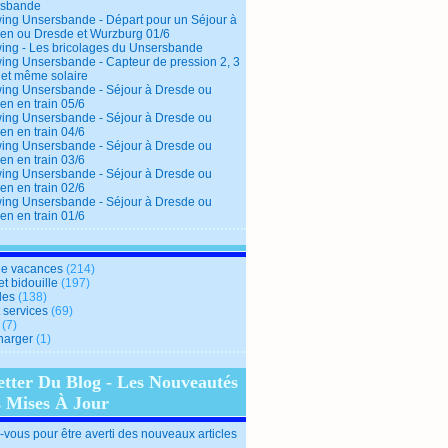
rsbande
ing Unsersbande - Départ pour un Séjour à
en ou Dresde et Wurzburg 01/6
ing - Les bricolages du Unsersbande
ing Unsersbande - Capteur de pression 2, 3
 et même solaire
ing Unsersbande - Séjour à Dresde ou
en en train 05/6
ing Unsersbande - Séjour à Dresde ou
en en train 04/6
ing Unsersbande - Séjour à Dresde ou
en en train 03/6
ing Unsersbande - Séjour à Dresde ou
en en train 02/6
ing Unsersbande - Séjour à Dresde ou
en en train 01/6
e vacances
(214)
et bidouille
(197)
des
(138)
t services
(69)
(7)
harger
(1)
etter Du Blog - Les Nouveautés
s Mises À Jour
vous pour être averti des nouveaux articles