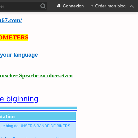
Connexion
+
Créer mon blog
u67.com/
LOMETERS
e your language
eutscher Sprache zu übersetzen
he biginning
tation
: Le blog de UNSER'S BANDE DE BIKERS