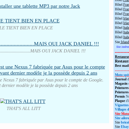
Hôtel
Fra
Hôtel
Fra
Hôtel
Fran
Hôtel
Fra
Hôtel
Irla
Hôtel
Irla
LE TIENT BIEN EN PLACE
Hôtel
Itali
Hôtel
Itali
Hôtel
Ital
Site
Irland
Site intér
...........................MAIS OUI JACK DANIEL !!!
---------
Restaura
Restaur
Best made
---------
Moto spéc
Journal
d
ne Nexus 7 fabriquée par Asus pour le compte de Google.
Magasin
nt dernier modèle je la possède depuis 2 ans
Peintures
Peintures
Permis
No
Plaque
d'
Vignettes
THAT'S ALL LITT
Villages 
Site Moto
Site aile
Site
brico
Site
Ebay