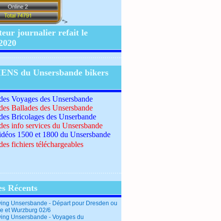
">
ur journalier refait le
/2020
IENS du Unsersbande bikers
 des Voyages des Unsersbande
 des Ballades des Unsersbande
 des Bricolages des Unserbande
 des info services du Unsersbande
idéos 1500 et 1800 du Unsersbande
des fichiers téléchargeables
es Récents
ing Unsersbande - Départ pour Dresden ou
e et Wurzburg 02/6
ing Unsersbande - Voyages du