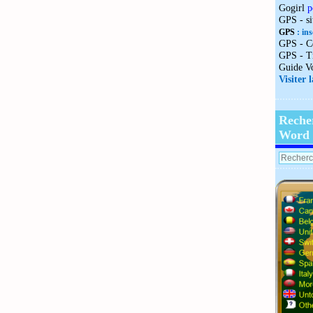
Gogirl
p
GPS - s
GPS
: ins
GPS - C
GPS - T
Guide V
Visiter 
Reche
Word