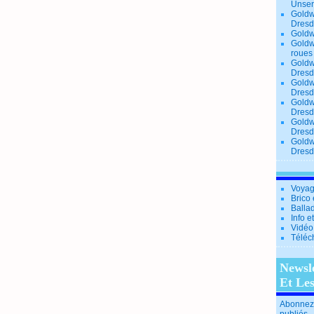
Unse
Goldw
Dresd
Goldw
Goldw
roues
Goldw
Dresd
Goldw
Dresd
Goldw
Dresd
Goldw
Dresd
Goldw
Dresd
Voyag
Brico 
Balla
Info e
Vidéo
Téléc
Newsl
Et Le
Abonnez-