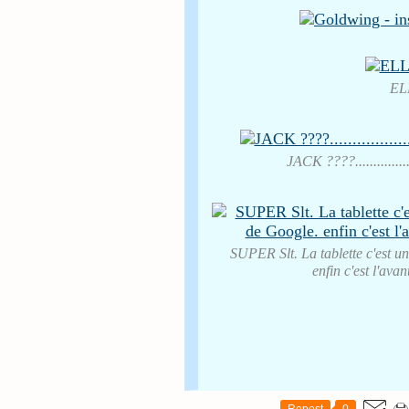
EL
JACK ????..............
SUPER Slt. La tablette c'est u
enfin c'est l'ava