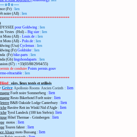
the et Kiné approuvé
(Strasbourg)
:
lien
---- o 0 o ----
nce (Fr)
:
lien
êt noire (All)
:
lien
**************************************
s
 ODYSSEE
pour Goldwing
:
lien
ts Vestes (Hol) –
Big size
:
lien
t Moto (All) -
Louis.de
:
lien
t Moto (All) -
Polo.de
:
lien
ldwing (Usa)
Cyclemax
:
lien
ldwing (Fr)
Goldrider
:
lien
onda (Fr)
bike-parts
:
lien
onda (Gb)
lingshondaparts
:
lien
casion (67)
:
+33(03/88/29/64/55)
permis de conduire
Points permis.gouv
rmo-rétractable
:
lien
**************************************
Hôtel
:
sûrs, lieux testés et utilisés
e
Grèce
:
lien
Apollonio Rooms
Ancien Corinth
lien
emagne
Forêt noire Sommerberg
:
lien
emagne
Resto Bikerhotel Forêt noire
:
lien
eterre
B&B Oakside Lodge Canterbury
:
lien
riche
Bavière Reit im Winkl Nid d'Aigle
:
lien
riche
Tyrol Landeck (100 km Stelvio):
lien
gique
Hôtel Thermae - Grimbergen
:
lien
ope
motos
:
lien
ope
Touren fahrer
:
lien
nce Alsace
moto Bussang :
lien