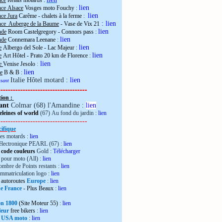
nce
Relais motards :
lien
nce Alsace
Vosges moto Fouchy
:
lien
ce Jura
Carême - chalets à la ferme
:
:
lien
nce Auberge de la Baume
- Vase de Vix 21
lien
nde
Room Castelgregory - Connors pass
:
lien
nde
Connemara Leenane
:
lien
e
Albergo del Sole - Lac Majeur
:
lien
e
Art Hôtel - Prato 20 km de Florence
:
lien
ie
Venise Jesolo
:
lien
e
B & B
:
Italie Hôtel motard :
lien
essant
------------------------------------
tion :
ant
Colmar (68) l'Amandine :
lien
leines of world
(67) Au fond du jardin :
lien
------------------------------------
ifique
es motards :
lien
électronique PEARL (67) :
lien
 code couleurs
Gold :
Télécharger
pour moto (All) :
lien
mbre de Points restants :
lien
immatriculation logo :
lien
autoroutes
Europe
:
lien
de France
- Plus Beaux
:
lien
ron 1800
(Site Moteur 55)
:
lien
leur
free bikers
:
lien
 USA moto
:
lien