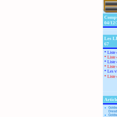
Compte
04/12
Les L
67
* Liste
*
Liste
*
Liste
*
Liste
*
Les v
*
Liste 
Articl
Goldw
Dresd
Goldw