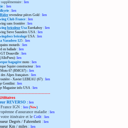
e
supplémentaire :
lien
ie
:
lien
lkyrie
:
lien
 Rider
revendeur pièces Gold
:
lien
wing Club France
:
lien
wing sans frontière
:
lien
wing
bricoleur
Usa
Eurekaboy
:
lien
dwing Steve Saunders USA
:
lien
ingdocs bricolag
e USA
:
lien
 Varadero 12
5 :
lien
opains motards :
lien
d en ballade
:
lien
-GT Deauville
:
lien
 (AlloPneu):
lien
rque bagagère
moto
:
lien
rque Squire constructeur
:
lien
o Moto 67 (RMC67)
:
lien
 des Alpes françaises
:
lien
 routière - Xavier LEBEAU (67)
:
lien
e Gentilini
:
lien
ge Magazine info USA
:
lien
------------------------------------
Utilitaires
teur REVERSO
:
lien
e France IGN :
lien
(
New
)
ropéenne d'assurance maladie
:
lien
votre itinéraire et le
Coût
:
lien
sseur Degrés / Fahrenheit
:
lien
:
isseur Km / miles
lien