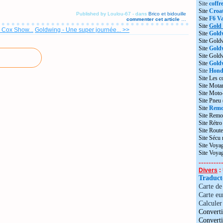
Site
coffr
Site
Croat
Published by Loulou-67
-
dans
Brico et bidouille
Site
F6 Va
commenter cet article
…
Site
Gold
 Cox Show...
Goldwing - Une super journée... >>
Site
Gold
Site Gold
Site
Gold
Site Gol
Site
Goldw
Site
Honda
Site Les c
Site Motar
Site Moto
Site Pneu
Site
Remo
Site Remo
Site Rétr
Site Route
Site Sécu
Site Voyag
Site Voya
---------
Divers
: 
Traduc
Carte d
Carte eu
Calculer 
Converti
Convert