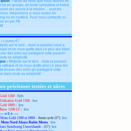
iption
: Fanas de moto que nous faisons en
 ou en groupe, en toute sympathie et fratrie.
ssant ses soucis à la maison.... oust les
rences. Néanmoins si vous roulez en
ng ou en routière. Pour nous contacter ci-
us ou par FB
ct
 :
Loulou-67
pos :
Motards sur le tard... mais la passion
 rattrapé et ne nous quitte plus Le plus dur
de trouver des amis qui partagent cette
n dans toute sa simplicité
es précieuses testées et sûres
lien
Gold 1500
:
Utilisateur Gold 1500
:
lien
Gold 1800
:
lien
 Bmw 1200 LT
:
lien
---- o 0 o ----
Moto Gold 1500 et 1800
- Atout cycle
(67):
lien
 Moto Nord Alsace Rubis Motos
:
lien
Auto Strasbourg Unsersbande
-
(67):
lien