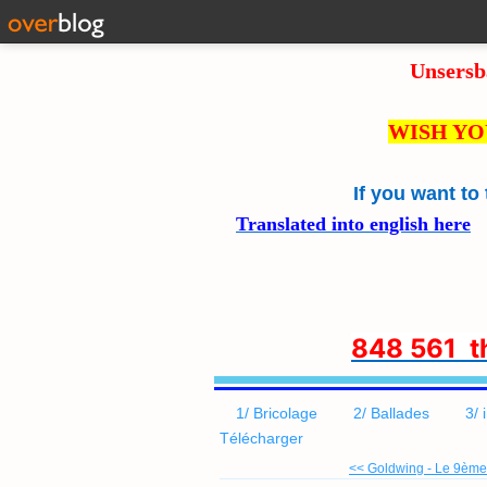
Unsersb
WISH YO
If you want to
Translated into english here
8
48 561 
1/ Bricolage
2/ Ballades
3/ 
Télécharger
<< Goldwing - Le 9ème