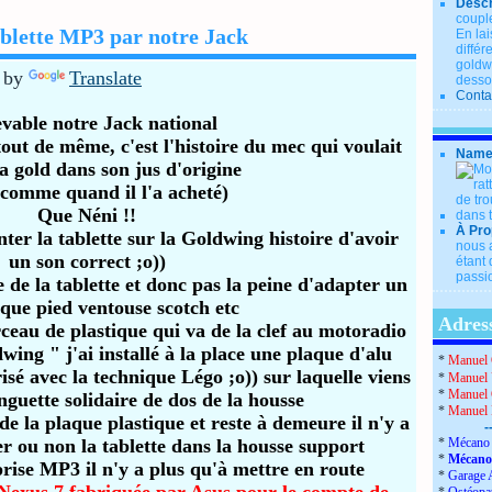
Descr
couple
ablette MP3 par notre Jack
En lai
diffé
goldwi
 by
Translate
desso
Conta
vable notre Jack national
s tout de même,
c'est l'histoire du mec qui voulait
Name
sa gold
dans son jus d'origine
 comme quand il l'a acheté)
Que Néni !!
À Pro
ter la tablette sur la Goldwing histoire d'avoir
nous a
un son correct ;o))
étant 
passio
e de la tablette et donc pas la peine d'adapter un
que pied ventouse scotch etc
Adress
rceau de plastique qui va de la clef au motoradio
dwing " j'ai installé à la place une plaque d'alu
*
Manuel 
risé avec la technique Légo ;o)) sur laquelle viens
*
Manuel 
*
Manuel 
anguette solidaire de dos de la housse
*
Manuel
 de la plaque plastique et reste à demeure il n'y a
-
er ou non la tablette dans la housse support
*
Mécano 
*
Mécano
prise MP3 il n'y a plus qu'à mettre en route
*
Garage 