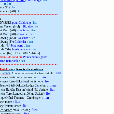
the et Kiné approuvé
(Strasbourg)
:
lien
---- o 0 o ----
nce (Fr)
:
lien
êt noire (All)
:
lien
**************************************
s
 ODYSSEE
pour Goldwing
:
lien
ts Vestes (Hol) –
Big size
:
lien
t Moto (All) -
Louis.de
:
lien
t Moto (All) -
Polo.de
:
lien
ldwing (Usa)
Cyclemax
:
lien
ldwing (Fr)
Goldrider
:
lien
onda (Fr)
bike-parts
:
lien
onda (Gb)
lingshondaparts
:
lien
casion (67)
:
+33(03/88/29/64/55)
permis de conduire
Points permis.gouv
rmo-rétractable
:
lien
**************************************
Hôtel
:
sûrs, lieux testés et utilisés
e
Grèce
:
lien
Apollonio Rooms
Ancien Corinth
lien
emagne
Forêt noire Sommerberg
:
lien
emagne
Resto Bikerhotel Forêt noire
:
lien
eterre
B&B Oakside Lodge Canterbury
:
lien
riche
Bavière Reit im Winkl Nid d'Aigle
:
lien
riche
Tyrol Landeck (100 km Stelvio):
lien
gique
Hôtel Thermae - Grimbergen
:
lien
ope
motos
:
lien
ope
Touren fahrer
:
lien
nce Alsace
moto Bussang :
lien