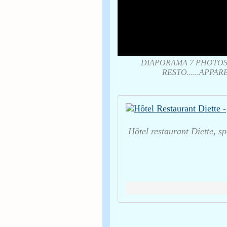
DIAPORAMA 7 PHOTOS 
RESTO......APP
Hôtel restaurant Diette, sp