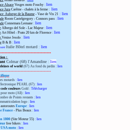
nce
Relais motards :
lien
nce Alsace
Vosges moto Fouchy
:
lien
ce Jura
Carême - chalets à la ferme
:
:
lien
nce Auberge de la Baume
- Vase de Vix 21
lien
nde
Room Castelgregory - Connors pass
:
lien
nde
Connemara Leenane
:
lien
e
Albergo del Sole - Lac Majeur
:
lien
e
Art Hôtel - Prato 20 km de Florence
:
lien
ie
Venise Jesolo
:
lien
e
B & B
:
Italie Hôtel motard :
lien
essant
------------------------------------
tion :
ant
Colmar (68) l'Amandine :
lien
leines of world
(67) Au fond du jardin :
lien
------------------------------------
ifique
es motards :
lien
électronique PEARL (67) :
lien
 code couleurs
Gold :
Télécharger
pour moto (All) :
lien
mbre de Points restants :
lien
immatriculation logo :
lien
autoroutes
Europe
:
lien
de France
- Plus Beaux
:
lien
ron 1800
(Site Moteur 55)
:
lien
leur
free bikers
:
lien
 USA moto
:
lien