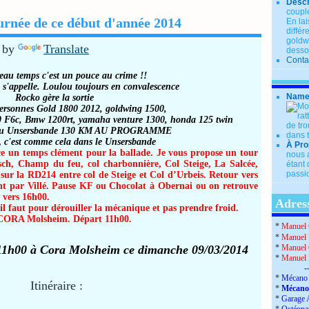
Descr
couple
ournée de ce début d'année 2014
En lai
diffé
goldwi
 by
Translate
desso
Conta
beau temps
c'est un pouce au crime !!
s'appelle. Loulou toujours en convalescence
Name
Rocko gère la sortie
personnes
Gold 1800 2012, goldwing 1500,
0 F6c,
Bmw 1200rt, yamaha venture 1300,
honda 125 twin
u Unsersbande
130 KM AU PROGRAMME
,
c'est comme cela dans le Unsersbande
À Pro
 un temps clément pour la ballade. Je vous propose un tour
nous a
sch, Champ du feu, col charbonnière, Col Steige, La Salcée,
étant 
passio
sur la RD214 entre col de Steige et Col d’Urbeis. Retour vers
nt par Villé. Pause KF ou Chocolat à Obernai ou on retrouve
 vers 16h00.
Adress
l faut pour dérouiller la mécanique et pas prendre froid.
 CORA Molsheim. Départ 11h00.
*
Manuel 
*
Manuel 
à 11h00 à Cora Molsheim ce dimanche 09/03/2014
*
Manuel 
*
Manuel
-
*
Mécano 
Itinéraire :
*
Mécano
*
Garage 