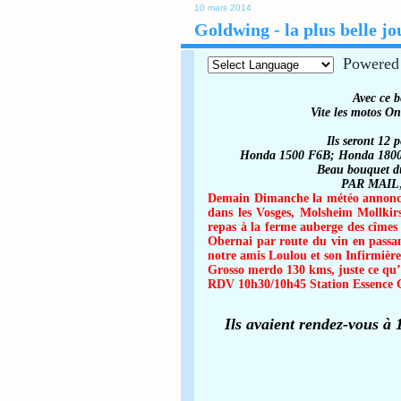
10 mars 2014
Goldwing - la plus belle j
Powered
Avec ce 
Vite les motos
On 
Ils seront 12 
Honda 1500 F6B;
Honda
180
Beau bouquet d
PAR MAIL
Demain Dimanche la météo annonce
dans les Vosges, Molsheim Mollkir
repas à la ferme auberge des cîmes 
Obernai par route du vin en passa
notre amis Loulou et son Infirmière
Grosso merdo 130 kms, juste ce qu’i
RDV 10h30/10h45 Station Essence
Ils avaient rendez-vous 