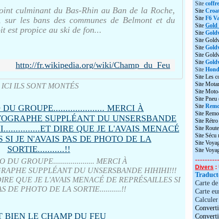
Site
coffr
oint culminant du Bas-Rhin au Ban de la Roche,
Site
Croat
Site
F6 Va
e, sur les bans des communes de Belmont et du
Site
Gold
t est propice au ski de fon...
Site
Gold
Site Gold
Site
Gold
Site Gol
Site
Goldw
http://fr.wikipedia.org/wiki/Champ_du_Feu
Site
Honda
Site Les c
Site Motar
ICI ILS SONT MONTÉS
Site Moto
Site Pneu
Site
Remo
Site Remo
Site Rétr
Site Route
Site Sécu
Site Voyag
Site Voya
---------
U GROUPE..................... MERCI À
Divers
: 
PHOTOGRAPHE SUPPLÉANT DU UNSERSBANDE HIHIHI!!!
Traduc
...ET DIRE QUE JE L'AVAIS MENACÉ DE REPRÉSAILLES SI
Carte d
S DE PHOTO DE LA SORTIE...........!!
Carte eu
Calculer 
Converti
Convert