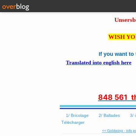
Unsersb
WISH YO
If you want to
Translated into english here
8
48 561 
1/ Bricolage
2/ Ballades
3/ 
Télécharger
<< Goldwing - info po