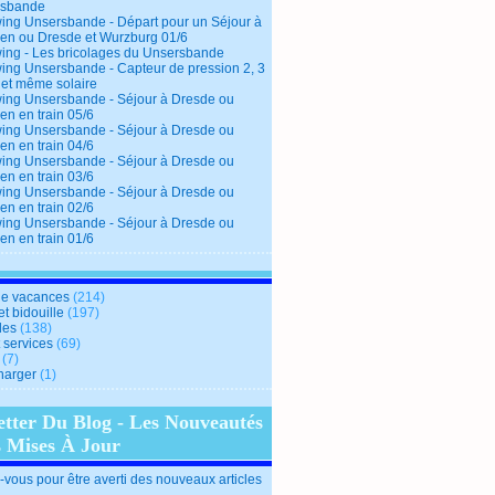
rsbande
ing Unsersbande - Départ pour un Séjour à
en ou Dresde et Wurzburg 01/6
ing - Les bricolages du Unsersbande
ing Unsersbande - Capteur de pression 2, 3
 et même solaire
ing Unsersbande - Séjour à Dresde ou
en en train 05/6
ing Unsersbande - Séjour à Dresde ou
en en train 04/6
ing Unsersbande - Séjour à Dresde ou
en en train 03/6
ing Unsersbande - Séjour à Dresde ou
en en train 02/6
ing Unsersbande - Séjour à Dresde ou
en en train 01/6
e vacances
(214)
et bidouille
(197)
des
(138)
t services
(69)
(7)
harger
(1)
etter Du Blog - Les Nouveautés
s Mises À Jour
vous pour être averti des nouveaux articles