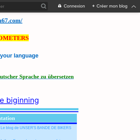
Connexion
+
Créer mon blog
u67.com/
LOMETERS
e your language
eutscher Sprache zu übersetzen
he biginning
tation
: Le blog de UNSER'S BANDE DE BIKERS