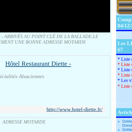
Compte
04/12
- ARRIVÉS AU POINT CLÉ DE LA BALLADE.LE
AREMENT UNE BONNE ADRESSE MOTARDE
Les L
67
* Liste
Hôtel Restaurant Diette -
*
Liste
*
Liste
*
Liste
écialités Alsaciennes
*
Les v
*
Liste 
http://www.hotel-diette.fr/
Articl
ADRESSE MOTARDE
Goldw
Dresd
Goldw