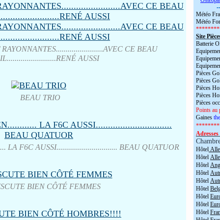
*
Ostéopa
-
Météo Fra
Météo For
********
Site Pièce
Batterie
YONNANTES........................AVEC CE BEAU
Equipemen
.........................RENÉ AUSSI
Equipemen
Equipemen
Pièces Go
Pièces Go
Pièces H
Pièces H
BEAU TRIO
Pièces oc
Points au 
Gaines
the
********
Adresses 
Chambr
 LA F6C AUSSI............................... BEAU QUATUOR
Hôtel
All
Hôtel
All
Hôtel
Angl
Hôtel
Aut
Hôtel
Aut
ISCUTE BIEN CÔTÉ FEMMES
Hôtel
Bel
Hôtel
Eur
Hôtel
Eur
Hôtel
Fra