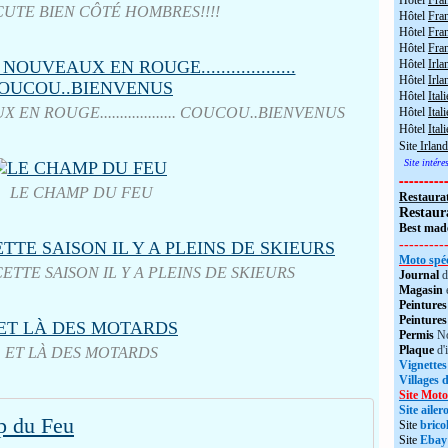
Hôtel
Fra
CUTE BIEN CÔTÉ HOMBRES!!!!
Hôtel
Fra
Hôtel
Fran
Hôtel
Fra
Hôtel
Irla
Hôtel
Irla
Hôtel
Itali
N ROUGE................... COUCOU..BIENVENUS
Hôtel
Itali
Hôtel
Ital
Site
Irland
Site intér
---------
LE CHAMP DU FEU
Restaura
Restaur
Best made
---------
Moto spéc
ETTE SAISON IL Y A PLEINS DE SKIEURS
Journal
d
Magasin
Peintures
Peintures
Permis
No
Plaque
d'
ET LÀ DES MOTARDS
Vignettes
Villages 
Site Moto
Site aile
 du Feu
Site
brico
Site
Ebay