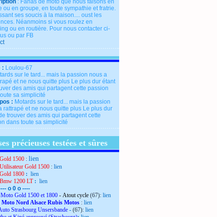
iption
: Fanas de moto que nous faisons en
 ou en groupe, en toute sympathie et fratrie.
ssant ses soucis à la maison.... oust les
rences. Néanmoins si vous roulez en
ng ou en routière. Pour nous contacter ci-
us ou par FB
ct
 :
Loulou-67
pos :
Motards sur le tard... mais la passion
 rattrapé et ne nous quitte plus Le plus dur
de trouver des amis qui partagent cette
n dans toute sa simplicité
es précieuses testées et sûres
lien
Gold 1500
:
Utilisateur Gold 1500
:
lien
Gold 1800
:
lien
 Bmw 1200 LT
:
lien
---- o 0 o ----
Moto Gold 1500 et 1800
- Atout cycle
(67):
lien
 Moto Nord Alsace Rubis Motos
:
lien
Auto Strasbourg Unsersbande
-
(67):
lien