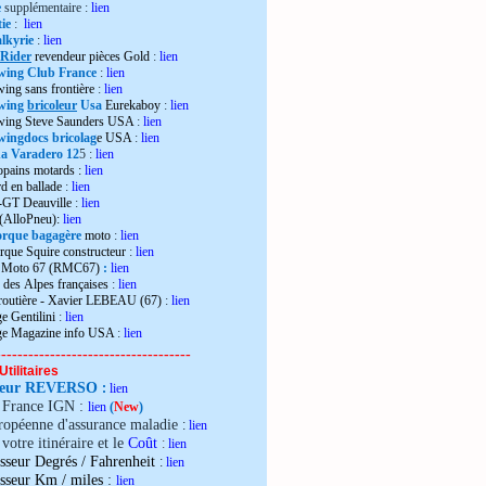
e
supplémentaire :
lien
ie
:
lien
lkyrie
:
lien
 Rider
revendeur pièces Gold
:
lien
wing Club France
:
lien
wing sans frontière
:
lien
wing
bricoleur
Usa
Eurekaboy
:
lien
dwing Steve Saunders USA
:
lien
ingdocs bricolag
e USA
:
lien
 Varadero 12
5 :
lien
opains motards :
lien
d en ballade
:
lien
-GT Deauville
:
lien
 (AlloPneu):
lien
rque bagagère
moto
:
lien
rque Squire constructeur
:
lien
o Moto 67 (RMC67)
:
lien
 des Alpes françaises
:
lien
 routière - Xavier LEBEAU (67)
:
lien
e Gentilini
:
lien
ge Magazine info USA
:
lien
------------------------------------
Utilitaires
teur REVERSO
:
lien
e France IGN :
lien
(
New
)
ropéenne d'assurance maladie
:
lien
votre itinéraire et le
Coût
:
lien
sseur Degrés / Fahrenheit
:
lien
:
isseur Km / miles
lien