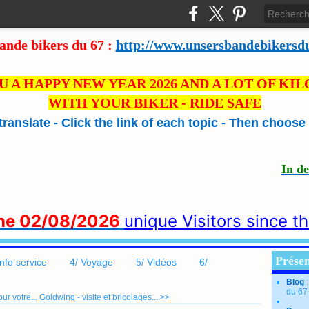
ande bikers du 67 :
http://www.unsersbandebikersd
U A HAPPY NEW YEAR 2026 AND A LOT OF KI
WITH YOUR BIKER - RIDE SAFE
 translate - Click the link of each topic - Then choos
In d
the 02/08/2026
unique Visitors since t
Présen
info service
4/ Voyage
5/ Vidéos
6/
Blog
du 67
ur votre...
Goldwing - visite et bricolages... >>