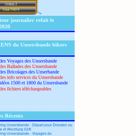
">
ur journalier refait le
/2020
IENS du Unsersbande bikers
 des Voyages des Unsersbande
 des Ballades des Unsersbande
 des Bricolages des Unserbande
 des info services du Unsersbande
idéos 1500 et 1800 du Unsersbande
des fichiers téléchargeables
es Récents
ing Unsersbande - Départ pour Dresden ou
e et Wurzburg 02/6
ing Unsersbande - Voyages du