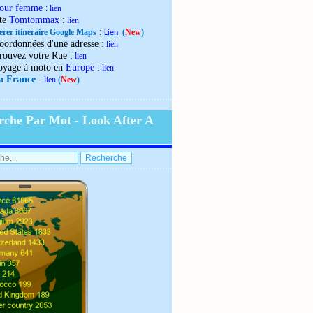
our femme
:
lien
:
ite
Tomtommax
lien
:
érer itinéraire Google Maps
(
New
)
Lien
:
oordonnées d'une adresse
lien
:
rouvez votre Rue
lien
:
oyage à moto en
Europe
lien
:
la France
lien
(
New
)
rche Par Mot - Look After A