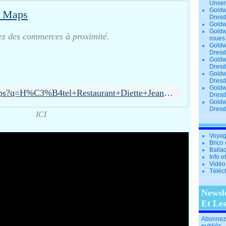
Unse
Goldw
 Maps
Dresd
Goldw
Goldw
vez des commerces à proximité.
roues
Goldw
Dresd
Goldw
Dresd
Goldw
Dresd
Goldw
https://maps.google.fr/maps?q=H%C3%B4tel+Restaurant+Diette+Jean-Louis&hl=fr&ie=UTF8&ll=48.342559,7.268829&spn=0.470085,1.014862&fb=1&gl=fr&hq=RESTAURANT+DIETTE+VOSGES&cid=11260344995720608985&t=m&z=10
Dresd
Goldw
Dresd
ICI
Voyag
Brico 
Balla
Info e
Vidéo
Téléc
Newsl
Et Le
Abonnez-