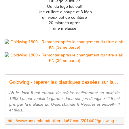
Du légo loulou??
Oui du légo loulou!!
Une cuillère à soupe et 3 légo
un vieux pot de confiture
20 minutes après
une mélasse
Goldwing - réparer les plastiques cassées sur la gold 1500 par jack57 - Le blog de UNSER'S BANDE DE BIKERS du 67
Ah le Jack Il est entrain de refaire entièrement sa gold de
1993 Lui qui voulait la garder dans son jus d'origine !!! Il est
pris par la maladie du Unsersbande !! Réparer et embellir !!
et lédis...
http://www.unsersbandebikersdu67.com/2014/02/goldwing-r%C3%A9parer-les-plastiques-cass%C3%A9es-sur-la-gold-1500-par-jack.html