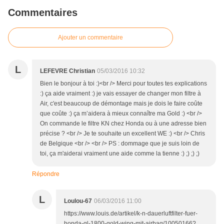
Commentaires
Ajouter un commentaire
L
LEFEVRE Christian
05/03/2016 10:32
Bien le bonjour à toi :)<br /> Merci pour toutes tes explications
:) ça aide vraiment :) je vais essayer de changer mon filtre à
Air, c'est beaucoup de démontage mais je dois le faire coûte
que coûte :) ça m’aidera à mieux connaître ma Gold :) <br />
On commande le filtre KN chez Honda ou à une adresse bien
précise ? <br /> Je te souhaite un excellent WE :) <br /> Chris
de Belgique <br /> <br /> PS : dommage que je suis loin de
toi, ça m'aiderai vraiment une aide comme la tienne :) ;) ;) ;)
Répondre
L
Loulou-67
06/03/2016 11:00
https://www.louis.de/artikel/k-n-dauerluftfilter-fuer-
honda-gl-1800-gold-wing-mit-airbag/10050166?