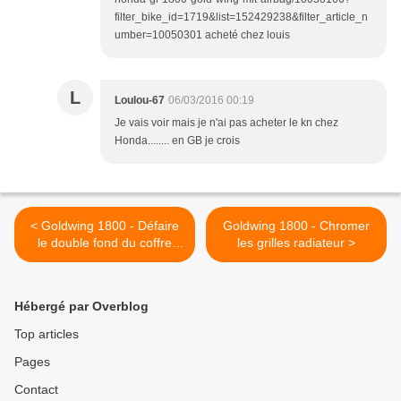
filter_bike_id=1719&list=152429238&filter_article_n
umber=10050301 acheté chez louis
L
Loulou-67
06/03/2016 00:19
Je vais voir mais je n'ai pas acheter le kn chez
Honda........ en GB je crois
< Goldwing 1800 - Défaire
Goldwing 1800 - Chromer
le double fond du coffre
les grilles radiateur >
pour atteindre les hauts
parleurs arrières (HP)
Hébergé par Overblog
Top articles
Pages
Contact