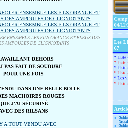
Compte
04/12
ER ENSEMBLE LES FILS ORANGE ET BLEUS DES
Les L
ES AMPOULES DE CLIGNIOTANTS
67
* Liste
AVAILLANT DEHORS
*
Liste
AI PAS FAIT DE SOUDURE
*
Liste
*
Liste
POUR UNE FOIS
*
Les v
*
Liste 
 VENDU DANS UNE BELLE BOITE
DES MACHOIRES ROUGES
QUE J'AI SÉCURISÉ
Articl
AVEC DES RILSANS
Goldw
Dresd
Goldw