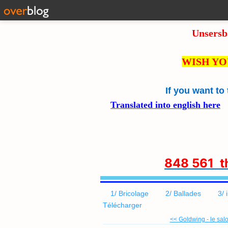
Unsersb
WISH YO
If you want to
Translated into english here
8
48 561 
1/ Bricolage
2/ Ballades
3/ 
Télécharger
<< Goldwing - le salon