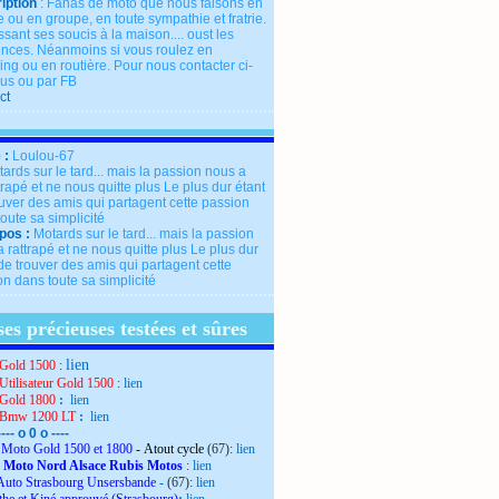
iption
: Fanas de moto que nous faisons en
 ou en groupe, en toute sympathie et fratrie.
ssant ses soucis à la maison.... oust les
rences. Néanmoins si vous roulez en
ng ou en routière. Pour nous contacter ci-
us ou par FB
ct
 :
Loulou-67
pos :
Motards sur le tard... mais la passion
 rattrapé et ne nous quitte plus Le plus dur
de trouver des amis qui partagent cette
n dans toute sa simplicité
es précieuses testées et sûres
lien
Gold 1500
:
Utilisateur Gold 1500
:
lien
Gold 1800
:
lien
 Bmw 1200 LT
:
lien
---- o 0 o ----
Moto Gold 1500 et 1800
- Atout cycle
(67):
lien
 Moto Nord Alsace Rubis Motos
:
lien
Auto Strasbourg Unsersbande
-
(67):
lien