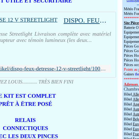
ST UTILE ET SÉCURITAIRE
*
Ostéopa
-
Météo Fra
Météo For
********
DISPO. FEUX DÉTRESSE 12 V STREETLIGHT
Site Pièce
Batterie
Equipemen
esse Streetlight Livraison complète avec matériel
Equipemen
rupteur avec témoin lumineux (les deux...
Equipemen
Pièces Go
Pièces Go
Pièces H
Pièces H
Pièces oc
https://www.louis.de/fr/artikel/dispo-feux-detresse-12-v-streetlight/10034951
Points au 
Gaines
the
********
Z LOUIS............ TRÈS BIEN FINI
Adresses 
Chambr
Hôtel
All
E KIT EST COMPLET
Hôtel
All
PRÊT À ËTRE POSÉ
Hôtel
Angl
Hôtel
Aut
Hôtel
Aut
RELAIS
Hôtel
Bel
Hôtel
Eur
CONNECTIQUES
Hôtel
Eur
Hôtel
Fra
EC LES DEUX PINCES