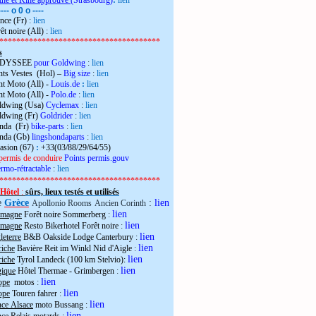
the et Kiné approuvé
(Strasbourg)
:
lien
---- o 0 o ----
nce (Fr)
:
lien
êt noire (All)
:
lien
**************************************
s
 ODYSSEE
pour Goldwing
:
lien
ts Vestes (Hol) –
Big size
:
lien
t Moto (All) -
Louis.de
:
lien
t Moto (All) -
Polo.de
:
lien
ldwing (Usa)
Cyclemax
:
lien
ldwing (Fr)
Goldrider
:
lien
onda (Fr)
bike-parts
:
lien
onda (Gb)
lingshondaparts
:
lien
casion (67)
:
+33(03/88/29/64/55)
permis de conduire
Points permis.gouv
rmo-rétractable
:
lien
**************************************
Hôtel
:
sûrs, lieux testés et utilisés
e
Grèce
:
lien
Apollonio Rooms
Ancien Corinth
lien
emagne
Forêt noire Sommerberg
:
lien
emagne
Resto Bikerhotel Forêt noire
:
lien
eterre
B&B Oakside Lodge Canterbury
:
lien
riche
Bavière Reit im Winkl Nid d'Aigle
:
lien
riche
Tyrol Landeck (100 km Stelvio):
lien
gique
Hôtel Thermae - Grimbergen
:
lien
ope
motos
:
lien
ope
Touren fahrer
:
lien
nce Alsace
moto Bussang :
lien