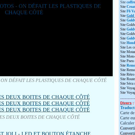
Site
coffr
Site
Croat
Site
F6 Va
Site
Gold
Site
Gold
Site Gold
Site
Gold
Site Gol
Site
Goldw
Site
Honda
Site Les c
Site Motar
Site Moto
Site Pneu
Site
Remo
Site Remo
Site Rétr
Site Route
 ON DÉFAIT LES PLASTIQUES DE CHAQUE CÔTÉ
Site Sécu
Site Voyag
Site Voya
---------
Divers
: 
Traduc
Carte d
ES DEUX BOITES DE CHAQUE CÔTÉ
Carte eu
Calculer 
Converti
Convert