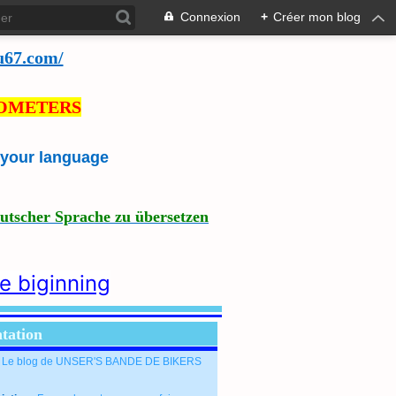
Connexion
+
Créer mon blog
u67.com/
LOMETERS
e your language
eutscher Sprache zu übersetzen
he biginning
tation
: Le blog de UNSER'S BANDE DE BIKERS