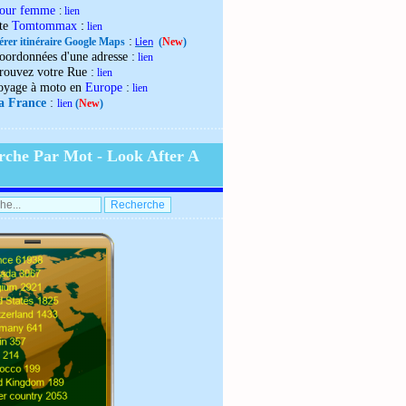
our femme
:
lien
:
ite
Tomtommax
lien
:
érer itinéraire Google Maps
(
New
)
Lien
:
oordonnées d'une adresse
lien
:
rouvez votre Rue
lien
:
oyage à moto en
Europe
lien
:
la France
lien
(
New
)
rche Par Mot - Look After A