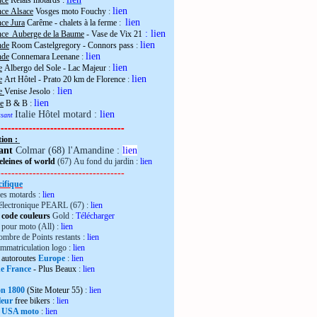
nce
Relais motards :
lien
nce Alsace
Vosges moto Fouchy
:
lien
ce Jura
Carême - chalets à la ferme
:
:
lien
nce Auberge de la Baume
- Vase de Vix 21
lien
nde
Room Castelgregory - Connors pass
:
lien
nde
Connemara Leenane
:
lien
e
Albergo del Sole - Lac Majeur
:
lien
e
Art Hôtel - Prato 20 km de Florence
:
lien
ie
Venise Jesolo
:
lien
e
B & B
:
Italie Hôtel motard :
lien
essant
------------------------------------
tion :
ant
Colmar (68) l'Amandine :
lien
leines of world
(67) Au fond du jardin :
lien
------------------------------------
ifique
es motards :
lien
électronique PEARL (67) :
lien
 code couleurs
Gold :
Télécharger
pour moto (All) :
lien
mbre de Points restants :
lien
immatriculation logo :
lien
autoroutes
Europe
:
lien
de France
- Plus Beaux
:
lien
ron 1800
(Site Moteur 55)
:
lien
leur
free bikers
:
lien
 USA moto
:
lien