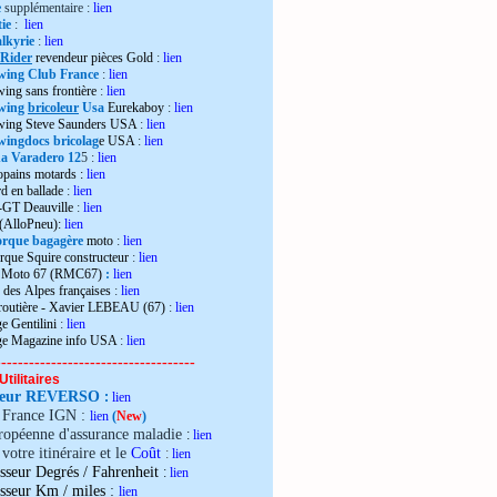
e
supplémentaire :
lien
ie
:
lien
lkyrie
:
lien
 Rider
revendeur pièces Gold
:
lien
wing Club France
:
lien
wing sans frontière
:
lien
wing
bricoleur
Usa
Eurekaboy
:
lien
dwing Steve Saunders USA
:
lien
ingdocs bricolag
e USA
:
lien
 Varadero 12
5 :
lien
opains motards :
lien
d en ballade
:
lien
-GT Deauville
:
lien
 (AlloPneu):
lien
rque bagagère
moto
:
lien
rque Squire constructeur
:
lien
o Moto 67 (RMC67)
:
lien
 des Alpes françaises
:
lien
 routière - Xavier LEBEAU (67)
:
lien
e Gentilini
:
lien
ge Magazine info USA
:
lien
------------------------------------
Utilitaires
teur REVERSO
:
lien
e France IGN :
lien
(
New
)
ropéenne d'assurance maladie
:
lien
votre itinéraire et le
Coût
:
lien
sseur Degrés / Fahrenheit
:
lien
:
isseur Km / miles
lien