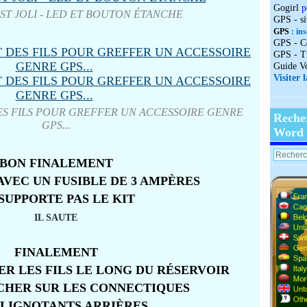
Gogirl
p
ST JOLI - LED ET BOUTON ÉTANCHE
GPS - s
GPS
: ins
GPS - C
GPS - T
Guide V
Visiter 
S FILS POUR GREFFER UN ACCESSOIRE GENRE
Reche
GPS...
Word
BON FINALEMENT
AVEC UN FUSIBLE DE 3 AMPÈRES
SUPPORTE PAS LE KIT
IL SAUTE
FINALEMENT
RER LES FILS LE LONG DU RÉSERVOIR
CHER SUR LES CONNECTIQUES
CLIGNOTANTS ARRIÈRES