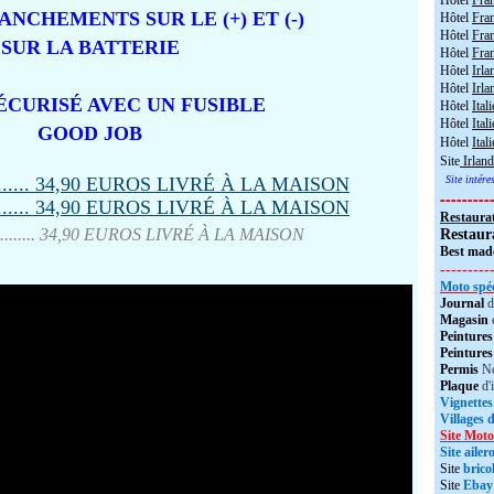
Hôtel
Fra
NCHEMENTS SUR LE (+) ET (-)
Hôtel
Fra
Hôtel
Fran
SUR LA BATTERIE
Hôtel
Fra
Hôtel
Irla
Hôtel
Irla
SÉCURISÉ AVEC UN FUSIBLE
Hôtel
Itali
Hôtel
Itali
GOOD JOB
Hôtel
Ital
Site
Irland
Site intér
---------
Restaura
......... 34,90 EUROS LIVRÉ À LA MAISON
Restaur
Best made
---------
Moto spéc
Journal
d
Magasin
Peintures
Peintures
Permis
No
Plaque
d'
Vignettes
Villages 
Site Moto
Site aile
Site
brico
Site
Ebay