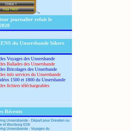
">
ur journalier refait le
/2020
IENS du Unsersbande bikers
 des Voyages des Unsersbande
 des Ballades des Unsersbande
 des Bricolages des Unserbande
 des info services du Unsersbande
idéos 1500 et 1800 du Unsersbande
des fichiers téléchargeables
es Récents
ing Unsersbande - Départ pour Dresden ou
e et Wurzburg 02/6
ing Unsersbande - Voyages du