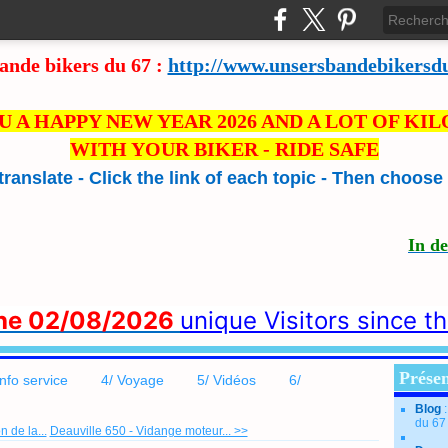
ande bikers du 67 :
http://www.unsersbandebikersd
U A HAPPY NEW YEAR 2026 AND A LOT OF KI
WITH YOUR BIKER - RIDE SAFE
 translate - Click the link of each topic - Then choos
In d
the 02/08/2026
unique Visitors since t
Présen
info service
4/ Voyage
5/ Vidéos
6/
Blog
du 67
 de la...
Deauville 650 - Vidange moteur... >>