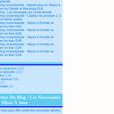
rsbande
ing Unsersbande - Départ pour un Séjour à
en ou Dresde et Wurzburg 01/6
ing - Les bricolages du Unsersbande
ing Unsersbande - Capteur de pression 2, 3
 et même solaire
ing Unsersbande - Séjour à Dresde ou
en en train 05/6
ing Unsersbande - Séjour à Dresde ou
en en train 04/6
ing Unsersbande - Séjour à Dresde ou
en en train 03/6
ing Unsersbande - Séjour à Dresde ou
en en train 02/6
ing Unsersbande - Séjour à Dresde ou
en en train 01/6
e vacances
(214)
et bidouille
(197)
des
(138)
t services
(69)
(7)
harger
(1)
etter Du Blog - Les Nouveautés
s Mises À Jour
vous pour être averti des nouveaux articles