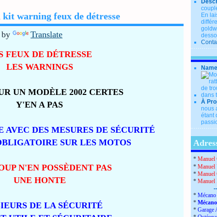
Descr
couple
n kit warning feux de détresse
En lai
diffé
goldwi
 by
Translate
desso
Conta
S FEUX DE DÉTRESSE
LES WARNINGS
Name
SUR UN MODÈLE 2002 CERTES
À Pro
Y'EN A PAS
nous a
étant 
passio
E AVEC DES MESURES DE SÉCURITÉ
OBLIGATOIRE SUR LES MOTOS
Adress
*
Manuel 
UP N'EN POSSÈDENT PAS
*
Manuel 
*
Manuel 
UNE HONTE
*
Manuel
-
*
Mécano 
*
Mécano
IEURS DE LA SÉCURITÉ
*
Garage 