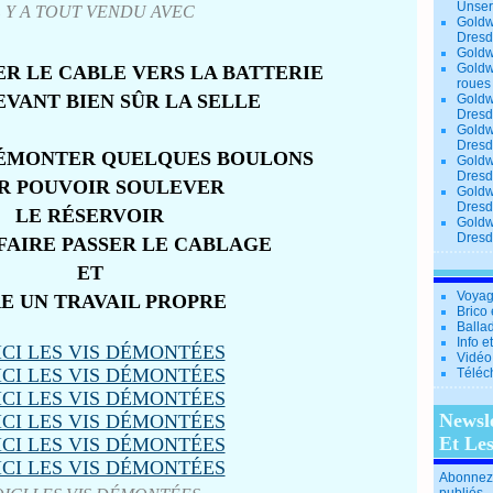
Unse
L Y A TOUT VENDU AVEC
Goldw
Dresd
Goldw
Goldw
SER LE CABLE VERS LA BATTERIE
roues
EVANT BIEN SÛR LA SELLE
Goldw
Dresd
Goldw
Dresd
DÉMONTER QUELQUES BOULONS
Goldw
Dresd
R POUVOIR SOULEVER
Goldw
Dresd
LE RÉSERVOIR
Goldw
Dresd
 FAIRE PASSER LE CABLAGE
ET
Voyag
RE UN TRAVAIL PROPRE
Brico 
Balla
Info e
Vidéo
Téléc
Newsl
Et Le
Abonnez-