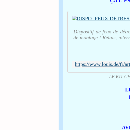
ÇA C'E
Dispositif de feux de détr
de montage ! Relais, inter
LE KIT CHE
L
AV